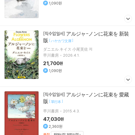
1,090원
アルジャ-ノンに花束を 新裝
[직수입일서]
版
[
]
ハヤカワ文庫
ダニエル.キイス 小尾芙佐 저
早川書房
2026.4.1.
21,700
원
1,090원
アルジャ-ノンに花束を 愛藏
[직수입일서]
版
[
]
單行本
早川書房
2015.4.3.
47,030
원
2,360원
품절
판매시작 알림신청