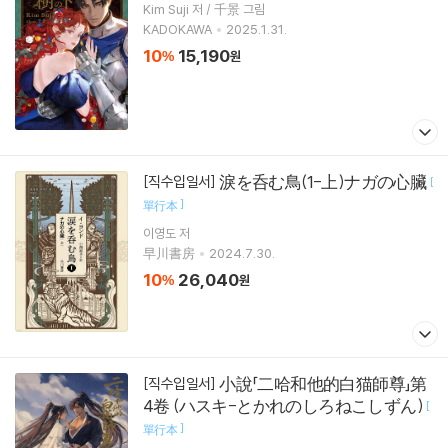
Kim Suji 저 / 千景 그림
KADOKAWA
2025.1.31.
10
15,190
%
원
淚を呑む鳥(1-上)ナガの心臟
[직수입일서]
[
]
單行本
이영도
저
早川書房
2024.7.30.
10
26,040
%
원
小說「二哈和他的白猫師尊」第
[직수입일서]
4卷 (ハスキ-とかれのしろねこしずん)
[
]
單行本