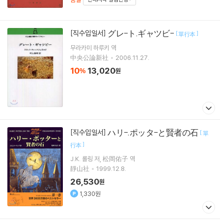
グレ-ト.ギャツビ-
[직수입일서]
[
]
單行本
무라카미 하루키
역
中央公論新社
2006.11.27.
10
13,020
%
원
ハリ-.ポッタ-と賢者の石
[직수입일서]
[
單
]
行本
J.K. 롤링
저
松岡佑子
역
靜山社
1999.12.8.
26,530
원
1,330원