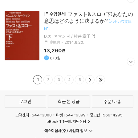
ファスト&スロ-(下)あなたの
[직수입일서]
意思はどのように決まるか?
[
ハヤカワ文庫
]
NF
D.カ-ネマン 저 / 村井 章子 역
早川書房
2014.6.20.
13,260
원
670원
1
2
3
4
5
로그인
최근 본 상품
주문/배송
고객센터 1544-3800
티켓 1544-6399
중고샵 1566-4295
eBook 1:1문의/채팅상담
예스이십사(주) 사업자 정보