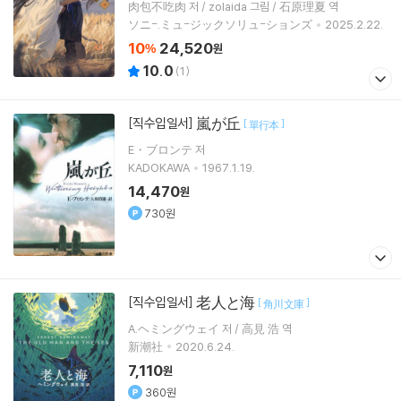
肉包不吃肉 저 / zolaida 그림 / 石原理夏 역
ソニ-.ミュ-ジックソリュ-ションズ
2025.2.22.
10
24,520
%
원
10.0
(
1
)
嵐が丘
[직수입일서]
[
]
單行本
E・ブロンテ 저
KADOKAWA
1967.1.19.
14,470
원
730원
老人と海
[직수입일서]
[
]
角川文庫
A.ヘミングウェイ 저 / 高見 浩 역
新潮社
2020.6.24.
7,110
원
360원