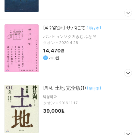
サパにて
[직수입일서]
[
]
單行本
パン ヒョンソク 저きむ ふな 역
クオン
2020.4.28.
14,470
원
730원
土地 完全版(1)
[외서]
[
]
單行本
박경리
저
クオン
2016.11.17.
39,000
원