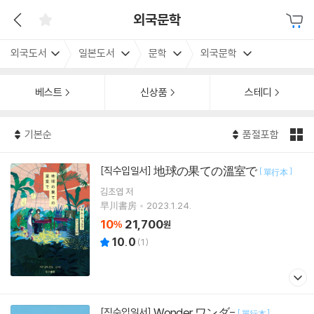
외국문학
외국도서
일본도서
문학
외국문학
베스트
신상품
스테디
기본순
품절포함
地球の果ての溫室で
[직수입일서]
[
]
單行本
김초엽
저
早川書房
2023.1.24.
10
21,700
%
원
10.0
(
1
)
Wonder ワンダ-
[직수입일서]
[
]
單行本