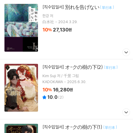
別れを告げない
[직수입일서]
[
]
單行本
한강
저
白水社
2024.3.29.
10
27,130
%
원
オ-クの樹の下(2)
[직수입일서]
[
]
單行本
Kim Suji 저 / 千景 그림
KADOKAWA
2025.6.30.
10
16,280
%
원
10.0
(
2
)
オ-クの樹の下(1)
[직수입일서]
[
]
單行本