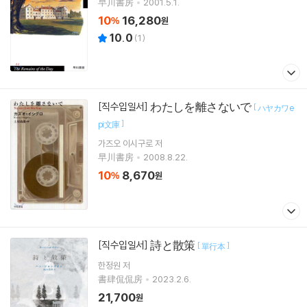
早川書房
2001.5.1.
10
16,280
%
원
10.0
(
1
)
わたしを離さないで
[직수입일서]
[
ハヤカワe
]
pi文庫
가즈오 이시구로
저
早川書房
2008.8.22.
10
8,670
%
원
詩と散策
[직수입일서]
[
]
單行本
한정원
저
書肆侃侃房
2023.2.6.
21,700
원