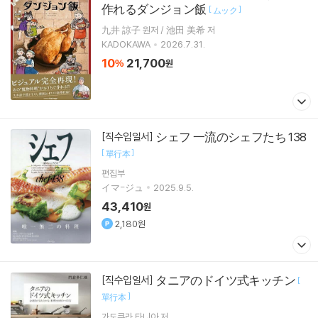
作れるダンジョン飯
[
]
ムック
九井 諒子 원저 / 池田 美希 저
KADOKAWA
2026.7.31.
10
21,700
%
원
シェフ 一流のシェフたち 138
[직수입일서]
[
]
單行本
편집부
イマ-ジュ
2025.9.5.
43,410
원
2,180원
タニアのドイツ式キッチン
[직수입일서]
[
]
單行本
가도쿠라 타니아
저