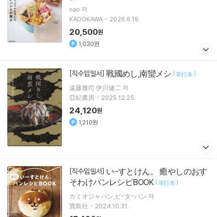
nao 저
KADOKAWA
2026.6.19.
20,500
원
1,030원
戰國めし,南蠻メシ
[직수입일서]
[
]
單行本
遠藤雅司 伊川健二 저
亞紀書房
2025.12.25.
24,120
원
1,210원
い-すとけん。 癒やしのおす
[직수입일서]
そわけパンレシピBOOK
[
]
單行本
カミオジャパン,ピ-タ-パン 저
寶島社
2024.10.31.