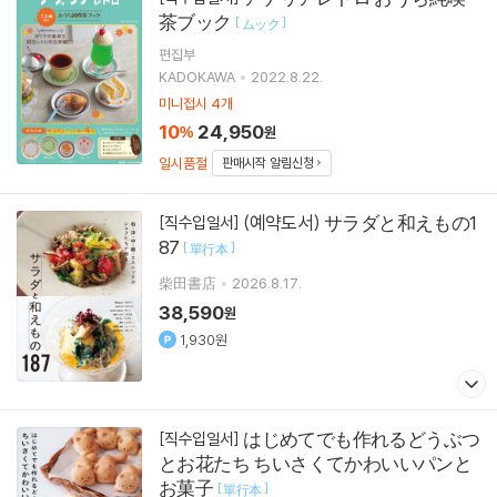
茶ブック
[
]
ムック
편집부
KADOKAWA
2022.8.22.
미니접시 4개
10
24,950
%
원
일시품절
판매시작 알림신청
(예약도서) サラダと和えもの1
[직수입일서]
87
[
]
單行本
柴田書店
2026.8.17.
38,590
원
1,930원
はじめてでも作れるどうぶつ
[직수입일서]
とお花たち ちいさくてかわいいパンと
お菓子
[
]
單行本