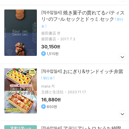
燒き菓子の賣れてるパティス
[직수입일서]
リ-のフ-ル.セックとドゥミ.セック
[
單行
]
本
柴田書店 편
柴田書店
2017.7.3.
30,150
원
1,510원
おにぎり&サンドイッチ弁當
[직수입일서]
[
]
單行本
mana 저
主婦と生活社
2023.11.17.
16,880
원
850원
アデリアレトロ おうち純喫
[직수입일서]