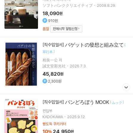
ソフトバンククリエイティブ
2008.8.29.
18,090
원
910원
품절
판매시작 알림신청
バゲットの發想と組み立て
[직수입일서]
[
]
單行本
相良一公 저
誠文堂新光社
2026.7.3.
45,820
원
2,300원
パンどろぼう MOOK
[직수입일서]
[
]
ムック
편집부
KADOKAWA
2025.9.12.
빵도둑 쿠키커터
10
24,950
%
원