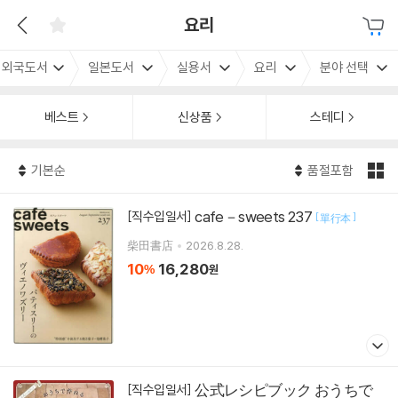
요리
외국도서
일본도서
실용서
요리
분야 선택
베스트
신상품
스테디
기본순
품절포함
cafe－sweets 237
[직수입일서]
[
]
單行本
柴田書店
2026.8.28.
10
16,280
%
원
公式レシピブック おうちで
[직수입일서]