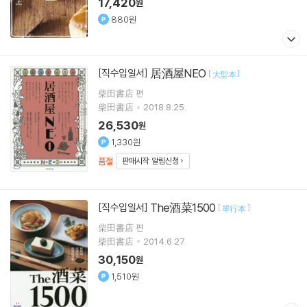
17,420
원
880원
居酒屋NEO
[직수입일서]
[
]
大型本
柴田書店 편
柴田書店
2018.8.25.
26,530
원
1,330원
품절
판매시작 알림신청
The酒菜1500
[직수입일서]
[
]
單行本
柴田書店 편
柴田書店
2014.6.27.
30,150
원
1,510원