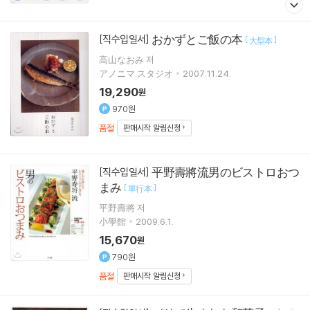
おかずとご飯の本
[직수입일서]
[
]
大型本
高山なおみ 저
アノニマ.スタジオ
2007.11.24.
19,290
원
970원
품절
판매시작 알림신청
平野壽將流男のビストロおつ
[직수입일서]
まみ
[
]
單行本
平野壽將 저
小學館
2009.6.1.
15,670
원
790원
품절
판매시작 알림신청