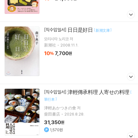
日日是好日
[직수입일서]
[
]
新潮文庫
모리시타 노리코
저
新潮社
2008.11.1.
10
7,700
%
원
津輕傳承料理 人寄せの料理
[직수입일서]
[
]
單行本
津輕あかつきの會 저
柴田書店
2026.8.28.
31,350
원
1,570원