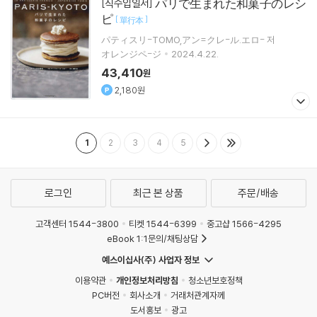
パリで生まれた和菓子のレシ
[직수입일서]
ピ
[
]
單行本
パティスリ-TOMO,アン=クレ-ル.エロ- 저
オレンジペ-ジ
2024.4.22.
43,410
원
2,180원
1
2
3
4
5
로그인
최근 본 상품
주문/배송
고객센터 1544-3800
티켓 1544-6399
중고샵 1566-4295
eBook 1:1문의/채팅상담
예스이십사(주) 사업자 정보
이용약관
개인정보처리방침
청소년보호정책
PC버전
회사소개
거래처관계자께
도서홍보
광고