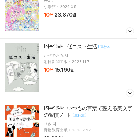
편집부
小學館
2026.3.5.
10
23,870
%
원
低コスト生活
[직수입일서]
[
]
單行本
かぜのたみ 저
朝日新聞出版
2023.11.7.
10
15,190
%
원
いつもの言葉で整える美文字
[직수입일서]
の習慣ノ-ト
[
]
單行本
りさ 저
實務敎育出版
2026.7.27.