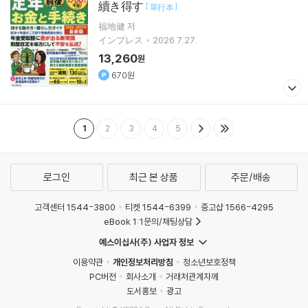
續き得す
[
]
單行本
福地健 저
インプレス
2026.7.27.
13,260
원
670원
1
2
3
4
5
로그인
최근 본 상품
주문/배송
고객센터 1544-3800
티켓 1544-6399
중고샵 1566-4295
eBook 1:1문의/채팅상담
예스이십사(주) 사업자 정보
이용약관
개인정보처리방침
청소년보호정책
PC버전
회사소개
거래처관계자께
도서홍보
광고