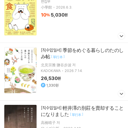
편집부
小學館
2026.6.3.
10
5,030
%
원
季節をめぐる暮らしのたのし
[직수입일서]
み帖
[
]
單行本
北見宗雅 鹽谷步波 저
KADOKAWA
2026.7.14.
26,530
원
1,330원
輕井澤の別莊を賣却すること
[직수입일서]
になりました
[
]
單行本
高橋晴子 저