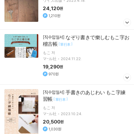
ワイズ出版
2023.4.18.
24,120
원
1,210원
なぞり書きで樂しむもこ字お
[직수입일서]
稽古帳
[
]
單行本
もこ 저
マ-ル社
2024.11.22.
19,290
원
970원
手書きのあじわい もこ字練
[직수입일서]
習帳
[
]
單行本
もこ 저
マ-ル社
2023.10.24.
20,500
원
1,030원