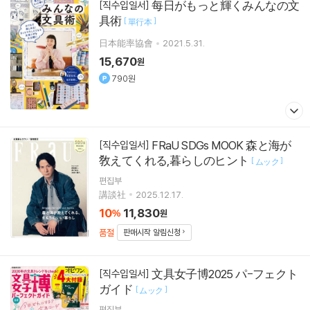
每日がもっと輝くみんなの文
[직수입일서]
具術
[
]
單行本
日本能率協會
2021.5.31.
15,670
원
790원
FRaU SDGs MOOK 森と海が
[직수입일서]
敎えてくれる,暮らしのヒント
[
]
ムック
편집부
講談社
2025.12.17.
10
11,830
%
원
품절
판매시작 알림신청
文具女子博2025 パ-フェクト
[직수입일서]
ガイド
[
]
ムック
편집부