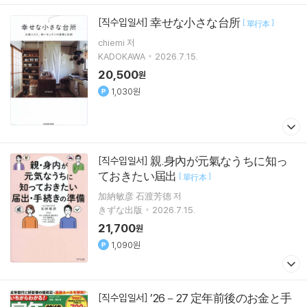
幸せな小さな台所
[직수입일서]
[
]
單行本
chiemi 저
KADOKAWA
2026.7.15.
20,500
원
1,030원
親.身內が元氣なうちに知っ
[직수입일서]
ておきたい屆出
[
]
單行本
加納敏彦 石渡芳德 저
きずな出版
2026.7.15.
21,700
원
1,090원
’26－27 定年前後のお金と手
[직수입일서]