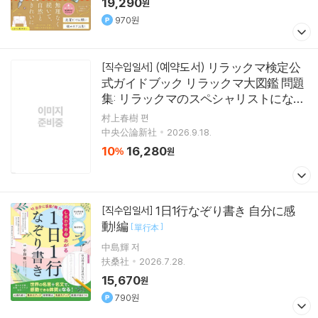
19,290
원
970원
(예약도서) リラックマ検定公
[직수입일서]
式ガイドブック リラックマ大図鑑 問題
集: リラックマのスペシャリストになれ
る!
[
]
ムック
村上春樹 편
中央公論新社
2026.9.18.
10
16,280
%
원
1日1行なぞり書き 自分に感
[직수입일서]
動!編
[
]
單行本
中島輝 저
扶桑社
2026.7.28.
15,670
원
790원