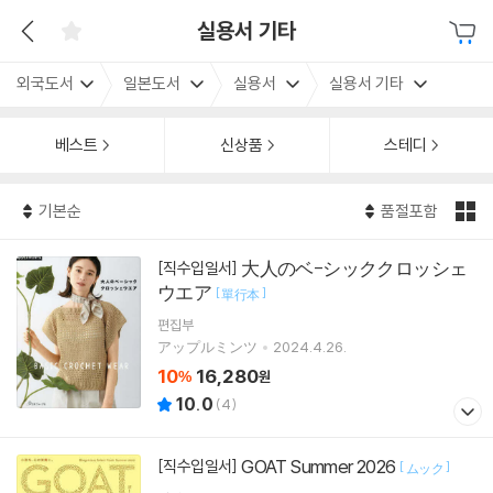
실용서 기타
외국도서
일본도서
실용서
실용서 기타
베스트
신상품
스테디
기본순
품절포함
大人のベ-シッククロッシェ
[직수입일서]
ウエア
[
]
單行本
편집부
アップルミンツ
2024.4.26.
10
16,280
%
원
10.0
(
4
)
GOAT Summer 2026
[직수입일서]
[
]
ムック