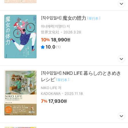
魔女の體力
[직수입일서]
[
]
單行本
마녀체력(이영미)
저
世界文化社
2026.3.26.
10
18,990
%
원
10.0
(
1
)
NIKO LIFE 暮らしのときめき
[직수입일서]
レシピ
[
]
單行本
NIKO LIFE 저
KADOKAWA
2025.11.18.
7
17,930
%
원