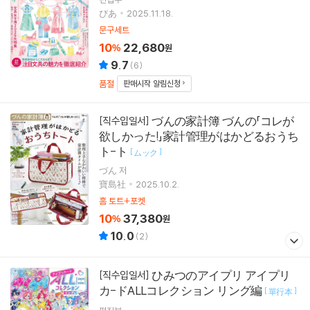
ぴあ
2025.11.18.
문구세트
10
22,680
%
원
9.7
(
6
)
품절
판매시작 알림신청
づんの家計簿 づんの「コレが
[직수입일서]
欲しかった!」家計管理がはかどるおうち
ト-ト
[
]
ムック
づん 저
寶島社
2025.10.2.
홈 토트+포켓
10
37,380
%
원
10.0
(
2
)
ひみつのアイプリ アイプリ
[직수입일서]
カ-ドALLコレクション リング編
[
]
單行本