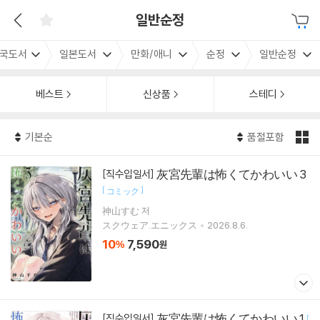
일반순정
국도서
일본도서
만화/애니
순정
일반순정
베스트
신상품
스테디
기본순
품절포함
灰宮先輩は怖くてかわいい 3
[직수입일서]
[
]
コミック
神山すむ 저
スクウェア.エニックス
2026.8.6.
10
7,590
%
원
灰宮先輩は怖くてかわいい 1
[직수입일서]
[