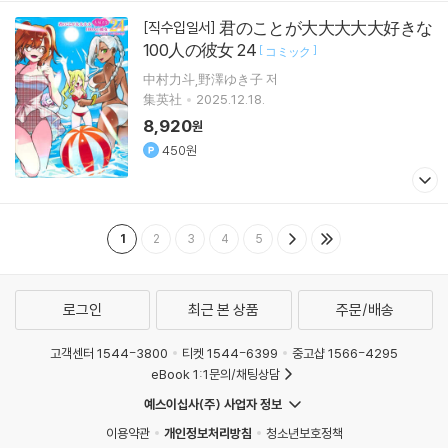
君のことが大大大大大好きな
[직수입일서]
100人の彼女 24
[
]
コミック
中村力斗,野澤ゆき子 저
集英社
2025.12.18.
8,920
원
450원
1
2
3
4
5
로그인
최근 본 상품
주문/배송
고객센터 1544-3800
티켓 1544-6399
중고샵 1566-4295
eBook 1:1문의/채팅상담
예스이십사(주) 사업자 정보
이용약관
개인정보처리방침
청소년보호정책