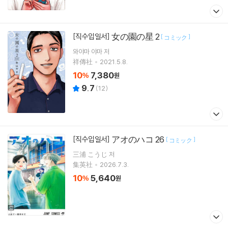
女の園の星 2
[직수입일서]
[
]
コミック
와야마 야마
저
祥傳社
2021.5.8.
10
7,380
%
원
9.7
(
12
)
アオのハコ 26
[직수입일서]
[
]
コミック
三浦 こうじ 저
集英社
2026.7.3.
10
5,640
%
원