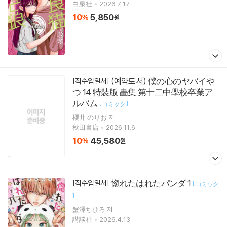
白泉社
2026.7.17.
10
5,850
%
원
(예약도서) 僕の心のヤバイや
[직수입일서]
つ 14 特裝版 畵集 第十二中學校卒業ア
ルバム
[
]
コミック
櫻井 のりお 저
秋田書店
2026.11.6.
10
45,580
%
원
惚れたはれたパンダ 1
[직수입일서]
[
コミック
]
蟹澤ちひろ 저
講談社
2026.4.13.