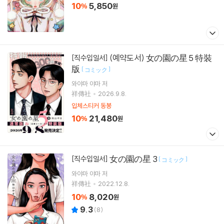
10
5,850
%
원
(예약도서) 女の園の星 5 特裝
[직수입일서]
版
[
]
コミック
와야마 야마
저
祥傳社
2026.9.8.
입체스티커 동봉
10
21,480
%
원
女の園の星 3
[직수입일서]
[
]
コミック
와야마 야마
저
祥傳社
2022.12.8.
10
8,020
%
원
9.3
(
8
)