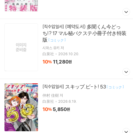
(예약도서) 多聞くん今どっ
[직수입일서]
ち!? 17 マル秘バクステ小冊子付き特装
版
[
]
コミック
시와스 유키
저
白泉社
2026.10.20.
10
11,280
%
원
スキップ.ビ-ト! 53
[직수입일서]
[
]
コミック
仲村 佳樹 저
白泉社
2026.6.19.
10
5,850
%
원