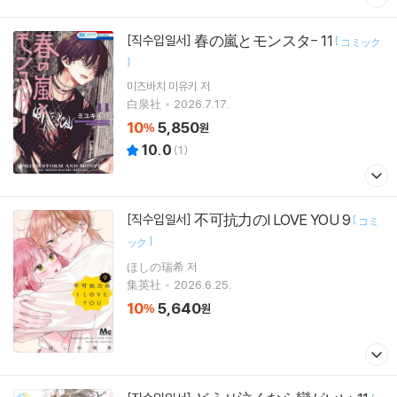
春の嵐とモンスタ- 11
[직수입일서]
[
コミック
]
미츠바치 미유키
저
白泉社
2026.7.17.
10
5,850
%
원
10.0
(
1
)
不可抗力のI LOVE YOU 9
[직수입일서]
[
コミ
]
ック
ほしの瑞希 저
集英社
2026.6.25.
10
5,640
%
원