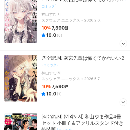
]
コミック
神山すむ 저
スクウェア.エニックス
2026.2.6.
10
7,590
%
원
10.0
(
6
)
灰宮先輩は怖くてかわいい 2
[직수입일서]
[
]
コミック
神山すむ 저
スクウェア.エニックス
2026.5.7.
10
7,590
%
원
10.0
(
1
)
(예약도서) 和山やま作品4冊
[직수입일서]
セット 小冊子＆アクリルスタンド付き
特裝版
[
]
コミック