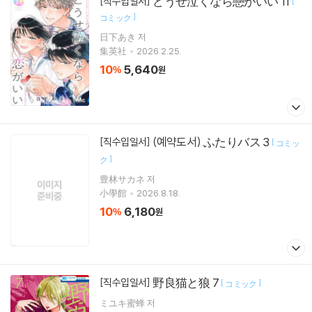
どうせ泣くなら戀がいい 11
[직수입일서]
[
]
コミック
日下あき 저
集英社
2026.2.25.
10
5,640
%
원
(예약도서) ふたりバス 3
[직수입일서]
[
コミッ
]
ク
豊林サカネ 저
小學館
2026.8.18.
10
6,180
%
원
野良猫と狼 7
[직수입일서]
[
]
コミック
ミユキ蜜蜂 저