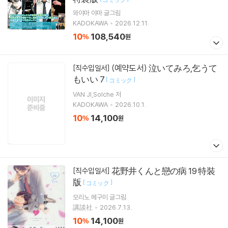
와야마 야마
글그림
KADOKAWA
2026.12.11.
10
108,540
%
원
(예약도서) 泣いてみろ,乞うて
[직수입일서]
もいい 7
[
]
コミック
VAN JI,Solche 저
KADOKAWA
2026.10.1.
10
14,100
%
원
花野井くんと戀の病 19 特裝
[직수입일서]
版
[
]
コミック
모리노 메구미
글그림
講談社
2026.7.13.
10
14,100
%
원