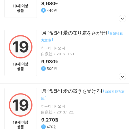
8,680
원
440원
愛の在り處をさがせ!
[직수입일서]
[
白泉社花
]
丸文庫
히구치 미사오
저
白泉社
2016.11.21.
9,930
원
500원
愛の裁きを受けろ!
[직수입일서]
[
白泉社花丸文
]
庫
히구치 미사오
저
白泉社
2013.1.22.
9,270
원
470원