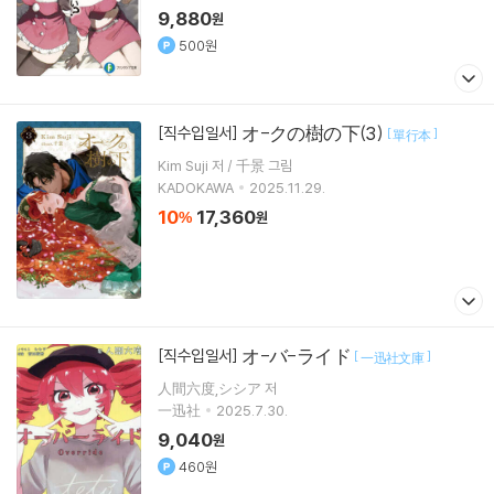
9,880
원
500원
オ-クの樹の下(3)
[직수입일서]
[
]
單行本
Kim Suji 저 / 千景 그림
KADOKAWA
2025.11.29.
10
17,360
%
원
オ-バ-ライド
[직수입일서]
[
]
一迅社文庫
人間六度,シシア 저
一迅社
2025.7.30.
9,040
원
460원