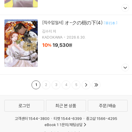
オ-クの樹の下(4)
[직수입일서]
[
]
單行本
김수지
저
KADOKAWA
2026.6.30.
10
19,530
%
원
1
2
3
4
5
로그인
최근 본 상품
주문/배송
고객센터 1544-3800
티켓 1544-6399
중고샵 1566-4295
eBook 1:1문의/채팅상담