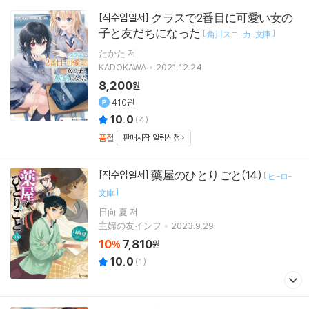
クラスで2番目に可愛い女の
[직수입일서]
子と友だちになった
[
]
角川スニ-カ-文庫
たかた 저
KADOKAWA
2021.12.24.
8,200
원
410원
10.0
(
4
)
품절
판매시작 알림신청
藥屋のひとりごと(14)
[직수입일서]
[
ヒ-ロ-
]
文庫
日向 夏 저
主婦の友インフ
2023.9.29.
10
7,810
%
원
10.0
(
1
)