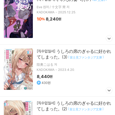
Eve 원저 / 十文字 靑 저
KADOKAWA
2025.12.25.
10
8,240
%
원
うしろの席のぎゃるに好かれ
[직수입일서]
てしまった。(3)
[
]
富士見ファンタジア文庫
陸奧こはる 저
KADOKAWA
2023.4.20.
8,440
원
430원
うしろの席のぎゃるに好かれ
[직수입일서]
てしまった。(2)
[
]
富士見ファンタジア文庫