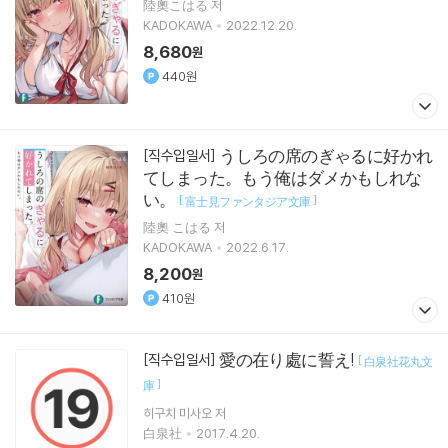
陸奧こはる 저
KADOKAWA
2022.12.20.
8,680
원
440원
うしろの席のぎゃるに好かれ
[직수입일서]
てしまった。もう俺はダメかもしれな
い。
[
]
富士見ファンタジア文庫
陸奧 こはる 저
KADOKAWA
2022.6.17.
8,200
원
410원
愛の在り處に誓え!
[직수입일서]
[
白泉社花丸文
]
庫
히구치 미사오
저
白泉社
2017.4.20.