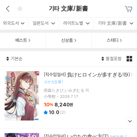
기타 文庫/新書
외국도서
일본도서
라이트노벨
기타 文庫/新書
베스트
신상품
스테디
기본순
품절포함
負けヒロインが多すぎる!(9)
[직수입일서]
[
]
ガガガ文庫
雨森たきび,いみぎむる 저
小學館
2026.7.17.
10
8,240
%
원
10.0
(
2
)
いのちの食べ方(7)
[직수입일서]
[
]
MF文庫J