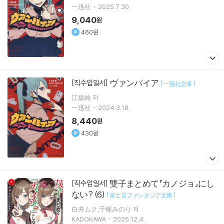
一迅社
2025.7.30.
9,040
원
460원
ヴァンパイア
[직수입일서]
[
]
一迅社文庫
江坂純 저
一迅社
2024.3.18.
8,440
원
430원
雙子まとめて『カノジョ』にし
[직수입일서]
ない? (6)
[
]
富士見ファンタジア文庫
白井ムク,千種みのり 저
KADOKAWA
2025.12.4.