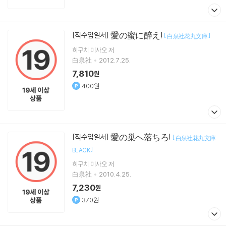
愛の蜜に醉え!
[직수입일서]
[
]
白泉社花丸文庫
히구치 미사오
저
白泉社
2012.7.25.
7,810
원
400원
愛の巢へ落ちろ!
[직수입일서]
[
白泉社花丸文庫
]
BLACK
히구치 미사오
저
白泉社
2010.4.25.
7,230
원
370원