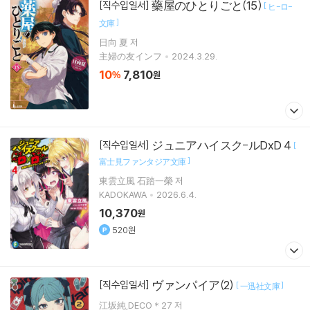
藥屋のひとりごと(15)
[직수입일서]
[
ヒ-ロ-
]
文庫
日向 夏 저
主婦の友インフ
2024.3.29.
10
7,810
%
원
ジュニアハイスク-ルDxD 4
[직수입일서]
[
]
富士見ファンタジア文庫
東雲立風 石踏一榮 저
KADOKAWA
2026.6.4.
10,370
원
520원
ヴァンパイア(2)
[직수입일서]
[
]
一迅社文庫
江坂純,DECO＊27 저