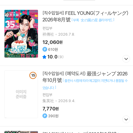
FEEL YOUNG(フィ-ルヤング)
[직수입일서]
2026年8月號
[
]
부록 : 女の園の星 클리어카드
편집부
祥傳社
2026.7.8.
12,060
원
610원
10.0
(
9
)
(예약도서) 最强ジャンプ 2026
[직수입일서]
15
年10月號
[
출판사 사정에 따라 예고없이 지연되거나 품절될 수
]
있습니다.
편집부
集英社
2026.9.4.
7,770
원
390원