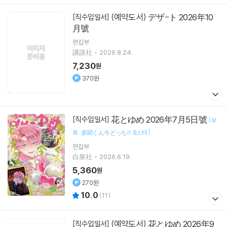
(예약도서) デザ-ト 2026年10
[직수입일서]
月號
편집부
講談社
2026.8.24.
7,230
원
370원
花とゆめ 2026年7月5日號
[직수입일서]
[
부
]
록 : 多聞くん今どっち!? 포스터
편집부
白泉社
2026.6.19.
5,360
원
270원
10.0
(
11
)
(예약도서) 花とゆめ 2026年9
[직수입일서]