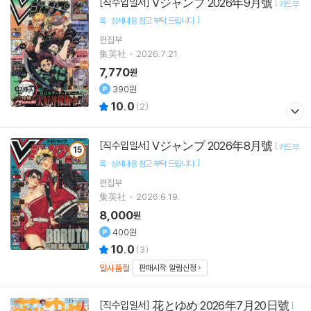
Vジャンプ 2026年9月號
[직수입일서]
[
카드부
]
록 : 상세내용 참고 부탁 드립니다.
편집부
集英社
2026.7.21.
7,770
원
390원
10.0
(
2
)
Vジャンプ 2026年8月號
[직수입일서]
[
카드부
15
]
록 : 상세내용 참고 부탁 드립니다.
편집부
集英社
2026.6.19.
8,000
원
400원
10.0
(
3
)
일시품절
판매시작 알림신청
花とゆめ 2026年7月20日號
[직수입일서]
[