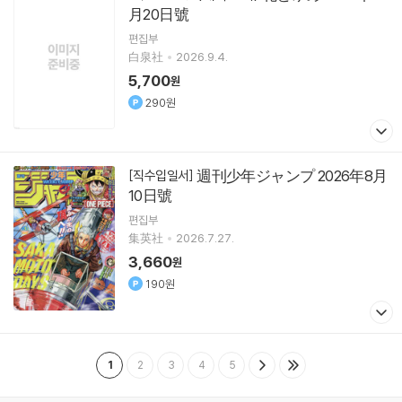
月20日號
편집부
白泉社
2026.9.4.
5,700
원
290원
週刊少年ジャンプ 2026年8月
[직수입일서]
10日號
편집부
集英社
2026.7.27.
3,660
원
190원
1
2
3
4
5