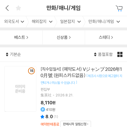
만화/애니/게임
외국도서
해외잡지
일본잡지
만화/애니/게임
베스트
신상품
스테디
기본순
품절포함
(예약도서) Vジャンプ 2026年1
[직수입일서]
15
0月號 (원피스카드없음)
[
제조사 사정으로 예고없이 지
]
연되거나 취소될 수 있습니다.
편집부
集英社
2026.8.21.
8,110
원
410원
8.0
(
1
)
예약판매종료
판매시작 알림신청