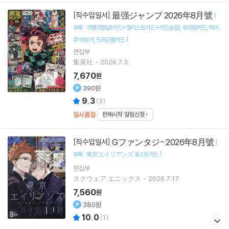
最强ジャンプ 2026年8月號
[직수입일서]
[
부록 : 귀멸의칼날(카드+일러스트카드+카드슬립)
유희왕카드
하이
]
큐 바보카
드래곤볼카드
편집부
集英社
2026.7.3.
7,670
원
390원
9.3
(
3
)
일시품절
판매시작 알림신청
Gファンタジ- 2026年8月號
[직수입일서]
[
]
부록 : 東京エイリアンズ 포스트카드
편집부
スクウェア.エニックス
2026.7.17.
7,560
원
380원
10.0
(
1
)