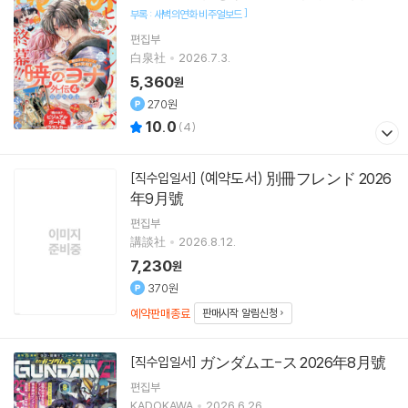
]
부록 : 새벽의연화 비주얼보드
편집부
白泉社
2026.7.3.
5,360
원
270원
10.0
(
4
)
(예약도서) 別冊フレンド 2026
[직수입일서]
年9月號
편집부
講談社
2026.8.12.
7,230
원
370원
예약판매종료
판매시작 알림신청
ガンダムエ-ス 2026年8月號
[직수입일서]
편집부
KADOKAWA
2026.6.26.