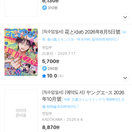
6,130
원
310원
花とゆめ 2026年8月5日號
[직수입일서]
[
부
]
록 : 春の嵐とモンスタ- 어나더커버
썸머데이트체키카드
편집부
白泉社
2026.7.17.
5,700
원
290원
10.0
(
4
)
(예약도서) ヤングエ-ス 2026
[직수입일서]
年10月號
[
부록 : 文豪ストレイドッグス 특제북마크
大
]
穢 有明編 포트레이트카드
편집부
KADOKAWA
2026.9.4.
8,870
원