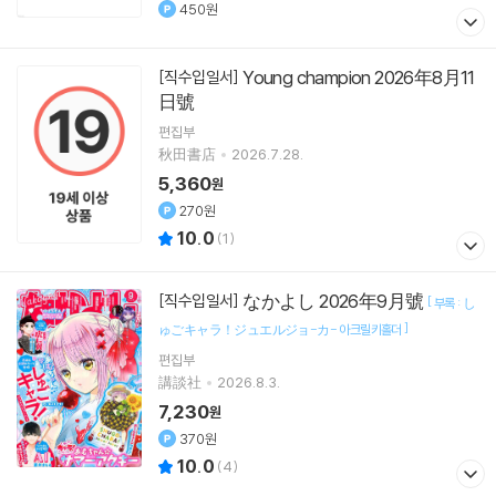
450원
Young champion 2026年8月11
[직수입일서]
日號
편집부
秋田書店
2026.7.28.
5,360
원
270원
10.0
(
1
)
なかよし 2026年9月號
[직수입일서]
[
부록 : し
]
ゅごキャラ！ジュエルジョ-カ- 아크릴키홀더
편집부
講談社
2026.8.3.
7,230
원
370원
10.0
(
4
)