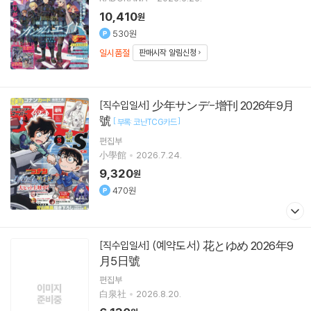
10,410
원
530원
일시품절
판매시작 알림신청
少年サンデ-增刊 2026年9月
[직수입일서]
號
[
]
부록: 코난TCG카드
편집부
小學館
2026.7.24.
9,320
원
470원
(예약도서) 花とゆめ 2026年9
[직수입일서]
月5日號
편집부
白泉社
2026.8.20.