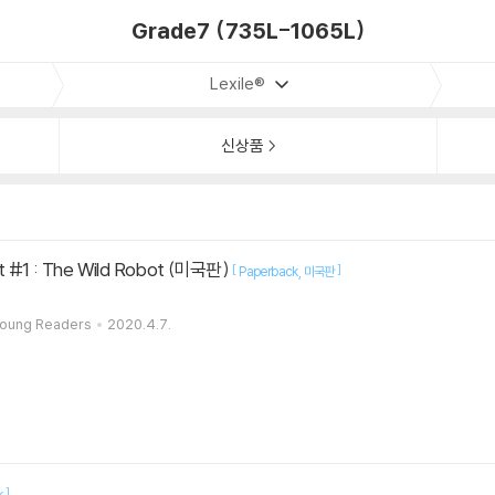
Grade7 (735L-1065L)
Lexile®
신상품
t #1 : The Wild Robot (미국판)
[
]
Paperback
미국판
 Young Readers
2020.4.7.
]
k