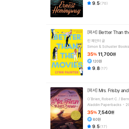
9.5
(
70
)
Better Than t
[외서]
린 페인터
글
Simon & Schuster Books
35
11,700
%
원
120원
9.8
(
17
)
Mrs. Frisby an
[외서]
O'Brien, R
Aladdin Paperbacks
2
35
7,540
%
원
80원
9.5
(
17
)