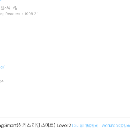
 셀즈닉
그림
ung Readers
1998.2.1.
]
ack
24.
ing Smart(해커스 리딩 스마트) Level 2
[
미니 암기장(중철북) + WORKBOOK(중철북) 