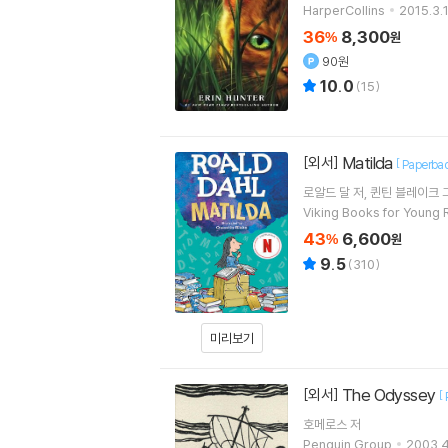
HarperCollins
2015.3.1
36
8,300
%
원
90원
10.0
(
15
)
Matilda
[외서]
[
Paperba
로알드 달
저
퀸틴 블레이크
Viking Books for Young
43
6,600
%
원
9.5
(
310
)
미리보기
The Odyssey
[외서]
[
호메로스
저
Penguin Group
2003.4