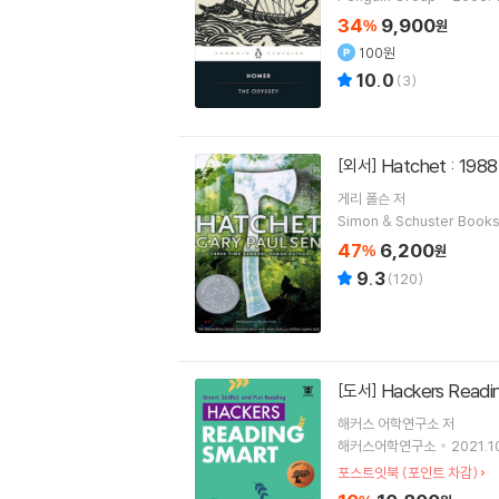
34
9,900
%
원
100원
10.0
(
3
)
Hatchet : 1
[외서]
게리 폴슨
저
Simon & Schuster Books
47
6,200
%
원
9.3
(
120
)
Hackers Read
[도서]
해커스 어학연구소
저
해커스어학연구소
2021.10
포스트잇북 (포인트 차감)