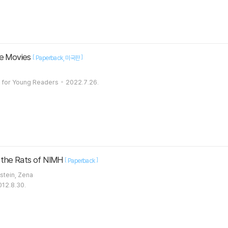
he Movies
[
]
Paperback
미국판
 for Young Readers
2022.7.26.
d the Rats of NIMH
[
]
Paperback
obert C. / Bernstein, Zena
012.8.30.