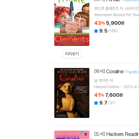
앤드루 클레먼츠
저
브라이언
Atheneum Books for Yo
43
5,900
%
원
9.5
(
169
)
미리보기
Coraline
[외서]
[
Paperb
닐 게이먼
저
HarperCollins
2012.4.
41
7,600
%
원
9.7
(
31
)
Hackers Read
[도서]