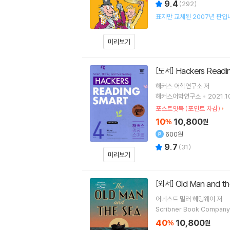
9.4
(
292
)
표지만 교체된 2007년 판입
미리보기
Hackers Read
[도서]
해커스 어학연구소
저
해커스어학연구소
2021.10
포스트잇북 (포인트 차감)
10
10,800
%
원
600원
9.7
(
31
)
미리보기
Old Man and t
[외서]
어네스트 밀러 헤밍웨이
저
Scribner Book Company
40
10,800
%
원