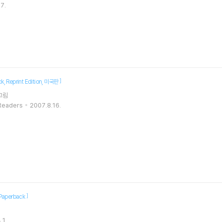
7.
]
ck
Reprint Edition
미국판
그림
 Readers
2007.8.16.
]
Paperback
.1.