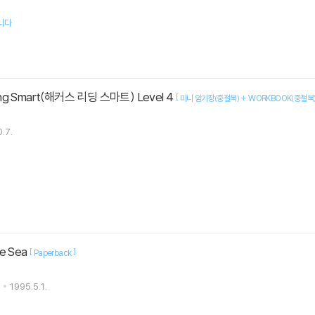
니다
ing Smart(해커스 리딩 스마트) Level 4
[
미니 암기장(중철북) + WORKBOOK(중철북)
.7.
he Sea
[
]
Paperback
1995.5.1.