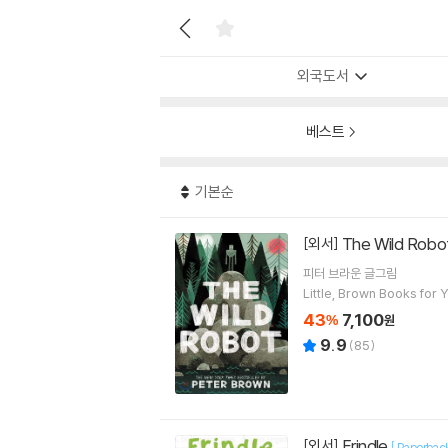
외국도서
베스트
기본순
The Wild Robo
[외서]
피터 브라운
글그림
Little, Brown Books for
43
7,100
%
원
9.9
(
85
)
Frindle
[외서]
[
Paperbac