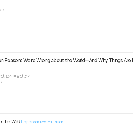
.7.
Ten Reasons We're Wrong about the World--And Why Things Are 
슬링
한스 로슬링
공저
7.
to the Wild
[
]
Paperback
Revised Edition