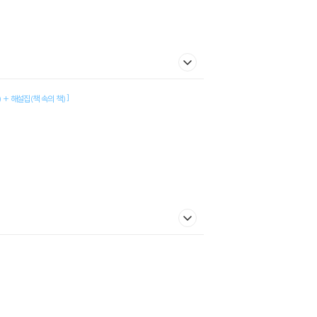
]
 + 해설집(책 속의 책)