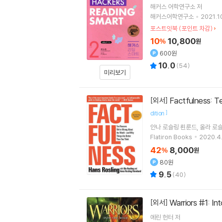
해커스 어학연구소
저
해커스어학연구소
2021.10
포스트잇북 (포인트 차감)
10
10,800
%
원
600원
10.0
(
54
)
미리보기
Factfulness: 
[외서]
]
dition
안나 로슬링 뢴룬드
올라 로
Flatiron Books
2020.4.
42
8,000
%
원
80원
9.5
(
40
)
Warriors #1: In
[외서]
에린 헌터
저