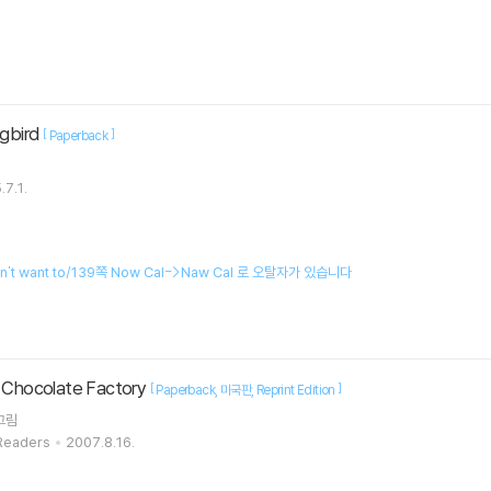
ngbird
[
]
Paperback
.7.1.
idn't want to/139쪽 Now Cal->Naw Cal 로 오탈자가 있습니다
e Chocolate Factory
[
]
Paperback
미국판
Reprint Edition
그림
 Readers
2007.8.16.