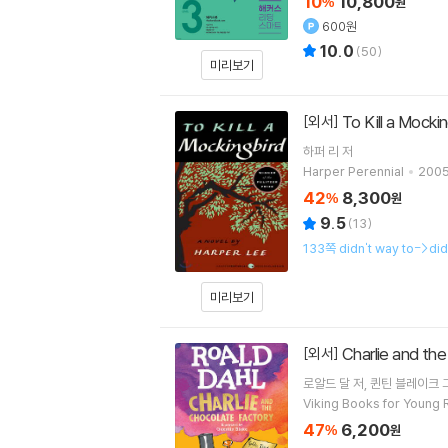
10
10,800
%
원
600원
10.0
(
50
)
미리보기
To Kill a Mocki
[외서]
하퍼 리
저
Harper Perennial
2005
42
8,300
%
원
9.5
(
13
)
133쪽 didn't way to->d
미리보기
Charlie and th
[외서]
로알드 달
저
퀸틴 블레이크
Viking Books for Young
47
6,200
%
원