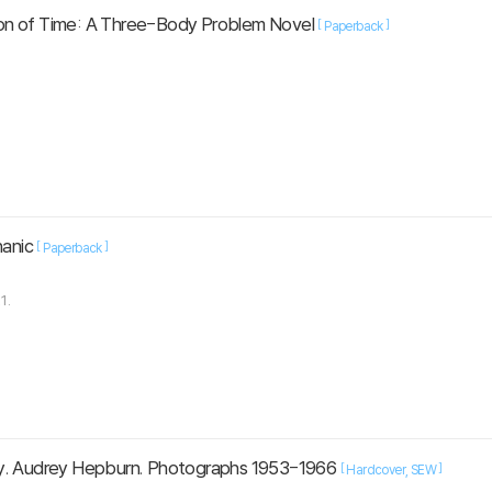
n of Time: A Three-Body Problem Novel
[
]
Paperback
anic
[
]
Paperback
1.
y. Audrey Hepburn. Photographs 1953-1966
[
]
Hardcover
SEW