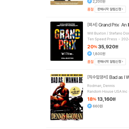
2,200원
품절
판매시작 알림신청
Grand Prix: An 
[외서]
Will Buxton / St
Ten Speed Press
2024
20
35,920
%
원
1,800원
품절
판매시작 알림신청
Bad as I
[직수입양서]
Rodman, Dennis
Random House USA Inc
18
13,160
%
원
660원