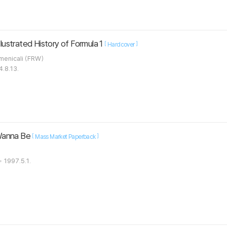
Illustrated History of Formula 1
[
]
Hardcover
efano Domenicali (FRW)
.8.13.
 Wanna Be
[
]
Mass Market Paperback
1997.5.1.