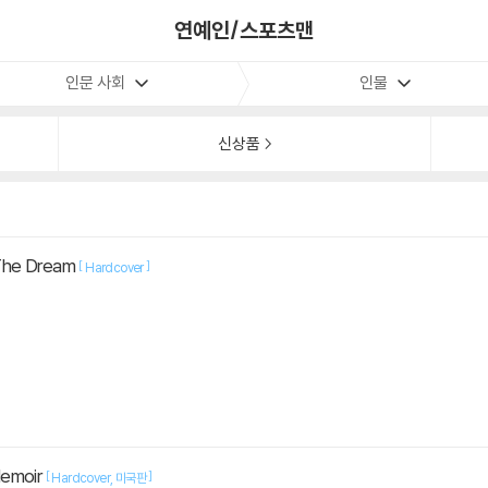
연예인/스포츠맨
인문 사회
인물
신상품
The Dream
[
]
Hardcover
Memoir
[
]
Hardcover
미국판