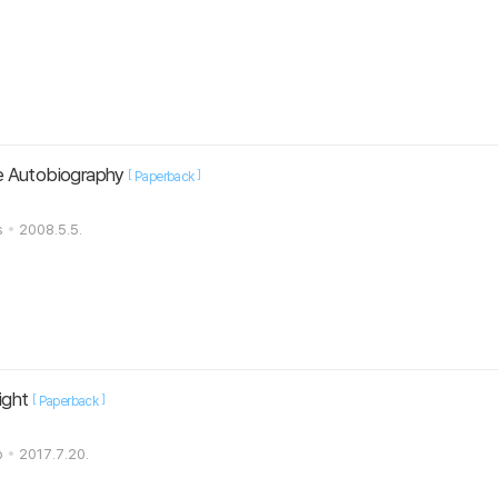
he Autobiography
[
]
Paperback
s
2008.5.5.
ight
[
]
Paperback
p
2017.7.20.