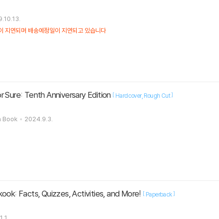
.10.13.
정이 지연되며 배송예정일이 지연되고 있습니다
r Sure: Tenth Anniversary Edition
[
]
Hardcover
Rough Cut
h Book
2024.9.3.
ook: Facts, Quizzes, Activities, and More!
[
]
Paperback
1.1.