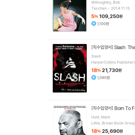
Willoughby, Bob
Taschen
2014.11.15.
5
109,250
%
원
1,100원
Slash: T
[직수입양서]
Slash
HarperCollins Publisher
18
21,730
%
원
1,090원
Born To F
[직수입양서]
Hunt, Mark
Little, Brown Book Grou
18
25,690
%
원