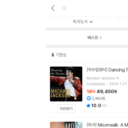
외국도서
베스트
기본순
Dancing 
[직수입양서]
Michael Jackson
저
Doubleday
2009.7.27.
18
49,450
%
원
2,480원
10.0
(
5
)
미리보기
Moonwalk: A 
[외서]