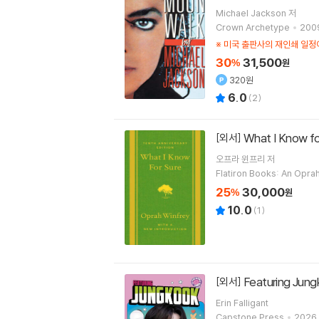
Michael Jackson
저
Crown Archetype
2009
※ 미국 출판사의 재인쇄 일
30
31,500
%
원
320원
6.0
(
2
)
What I Know fo
[외서]
오프라 윈프리
저
Flatiron Books: An Opra
25
30,000
%
원
10.0
(
1
)
Featuring Jungk
[외서]
Erin Falligant
Capstone Press
2026.