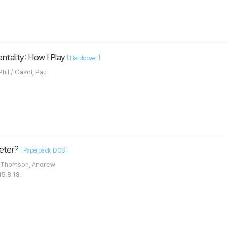
tality: How I Play
[
]
Hardcover
Bryant, Kobe / Jackson, Phil / Gasol, Pau
Jeter?
[
]
Paperback
DGS
Herman, Gail / Who Hq / Thomson, Andrew
5.8.18.