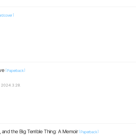
]
rdcover
ive
[
]
Paperback
2024.3.28.
, and the Big Terrible Thing: A Memoir
[
]
Paperback