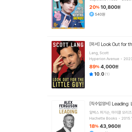
20
10,800
%
원
540원
Look Out for th
[외서]
Lang, Scott
Hyperion Avenue
2023
89
4,000
%
원
10.0
(
1
)
Leading: 
[직수입양서]
알렉스 퍼거슨
마이클 모리츠
Hachette Books
2015.
18
43,960
%
원