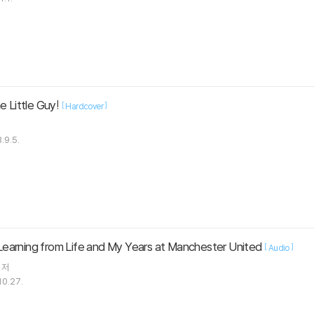
e Little Guy!
[
]
Hardcover
.9.5.
Learning from Life and My Years at Manchester United
[
]
Audio
저
10.27.