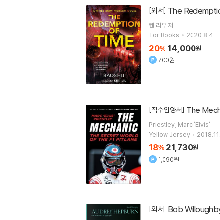
The Redemptio
[외서]
켄 리우
저
Tor Books
2020.8.4.
20
14,000
%
원
700원
The Mech
[직수입양서]
Priestley, Marc 'Elvis'
Yellow Jersey
2018.11.
18
21,730
%
원
1,090원
Bob Willoughb
[외서]