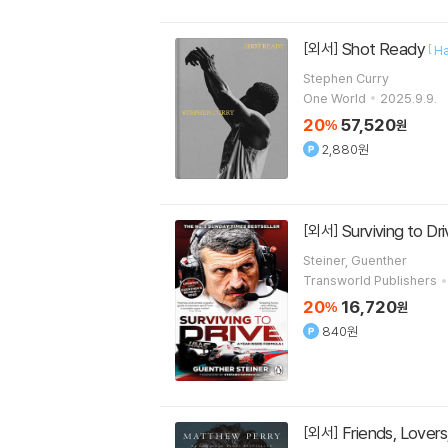
Shot Ready
[외서]
[
Ha
Stephen Curry
One World
2025.9.9.
20
57,520
%
원
2,880원
Surviving to Dr
[외서]
Steiner, Guenther
Transworld Publishers
20
16,720
%
원
840원
Friends, Lovers
[외서]