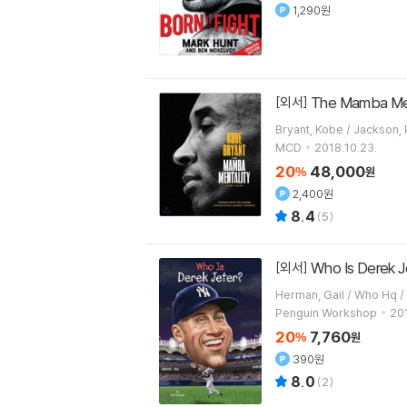
1,290원
The Mamba Men
[외서]
MCD
2018.10.23.
20
48,000
%
원
2,400원
8.4
(
5
)
Who Is Derek 
[외서]
Penguin Workshop
201
20
7,760
%
원
390원
8.0
(
2
)