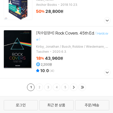
Anchor Books
2018.10.23.
50
28,800
%
원
Rock Covers. 45th Ed.
[직수입양서]
[
Hardcov
]
er
Kirby, Jonathan / Busch, Robbie / Wiedemann, Ju
lius
Taschen
2020.6.3.
18
43,960
%
원
2,200원
10.0
(
4
)
1
2
3
4
5
로그인
최근 본 상품
주문/배송