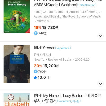
ABRSM Grade 1 Workbook
[
]
Sheet music
Faust, Christa / Camerini, Andrea(ILL) / Keene, D
erek(EDT)
Associated Board of the Royal Schools of Music
2020.10.8.
18
18,780
%
원
940원
Stoner
[외서]
[
]
Paperback
존 윌리엄스
저
New York Review of Books
2006.6.20.
20
15,200
%
원
760원
10.0
(
3
)
My Name Is Lucy Barton : '내 이름은
[외서]
루시 바턴' 원서
[
]
Paperback
미국판