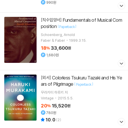
990원
Fundamentals of Musical Com
[직수입양서]
position
[
]
Paperback
Schoenberg, Arnold
Faber & Faber
1999.3.15.
18
33,600
%
원
1,680원
Colorless Tsukuru Tazaki and His Ye
[외서]
ars of Pilgrimage
[
]
Paperback
무라카미 하루키
저
Vintage
2015.5.5.
20
15,520
%
원
780원
10.0
(
2
)