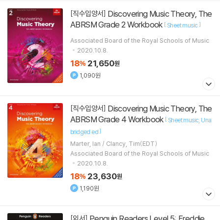
Discovering Music Theory, The
[직수입양서]
ABRSM Grade 2 Workbook
[
]
Sheet music
Associated Board of the Royal Schools of Music
2020.10.8.
18
21,650
%
원
1,090원
Discovering Music Theory, The
[직수입양서]
ABRSM Grade 4 Workbook
[
Sheet music
Una
]
bridged ed
Marter, Ian / Clancy, Tim(EDT)
Associated Board of the Royal Schools of Music
2020.10.8.
18
23,630
%
원
1,190원
Penguin Readers Level 5: Freddie
[외서]