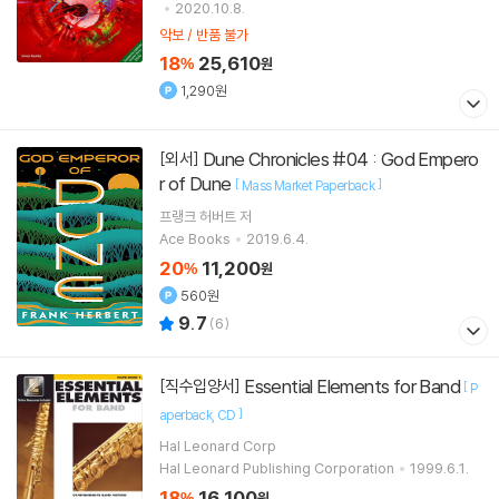
2020.10.8.
악보 / 반품 불가
18
25,610
%
원
1,290원
Dune Chronicles #04 : God Empero
[외서]
r of Dune
[
]
Mass Market Paperback
프랭크 허버트
저
Ace Books
2019.6.4.
20
11,200
%
원
560원
9.7
(
6
)
Essential Elements for Band
[직수입양서]
[
P
]
aperback
CD
Hal Leonard Corp
Hal Leonard Publishing Corporation
1999.6.1.
18
16,100
%
원