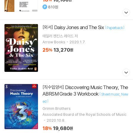
810원
Daisy Jones and The Six
[외서]
[
]
Paperback
테일러 젠킨스 레이드
저
Arrow Books
2020.1.7.
25
13,270
%
원
Discovering Music Theory, The
[직수입양서]
ABRSM Grade 3 Workbook
[
Sheet music
New
]
ed
Grimm Brothers
Associated Board of the Royal Schools of Music
2020.10.8.
18
19,680
%
원