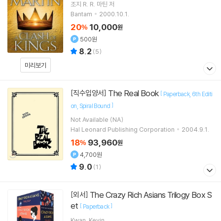
조지 R. R. 마틴
저
Bantam
2000.10.1.
20
10,000
%
원
500원
8.2
(
5
)
미리보기
The Real Book
[직수입양서]
[
Paperback
6th Editi
]
on
Spiral Bound
Not Available (NA)
Hal Leonard Publishing Corporation
2004.9.1.
18
93,960
%
원
4,700원
9.0
(
1
)
The Crazy Rich Asians Trilogy Box S
[외서]
et
[
]
Paperback
Kwan, Kevin