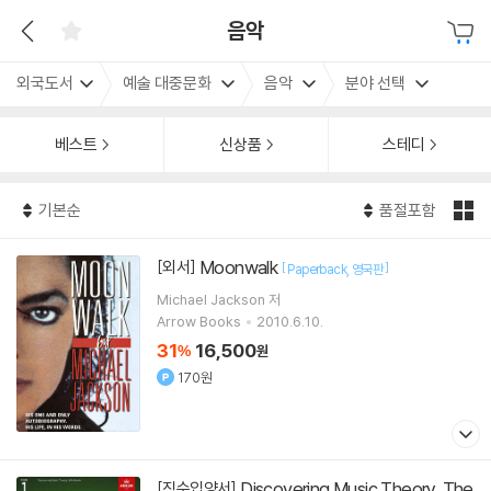
음악
외국도서
예술 대중문화
음악
분야 선택
베스트
신상품
스테디
기본순
품절포함
Moonwalk
[외서]
[
]
Paperback
영국판
Michael Jackson
저
Arrow Books
2010.6.10.
31
16,500
%
원
170원
Discovering Music Theory, The
[직수입양서]