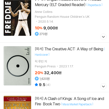
Mercury (ELT Graded Reader)
[
]
Paperback
Anne Collins
Penguin Random House Children's UK
2020.5.14.
10
9,000
%
원
270원
The Creative ACT: A Way of Being
[외서]
[
]
Hardcover
릭 루빈
저
Penguin Press
2023.1.17.
20
32,400
%
원
1,620원
9.5
(
4
)
A Clash of Kings: A Song of Ice and
[외서]
Fire: Book Two
[
]
Mass Market Paperback