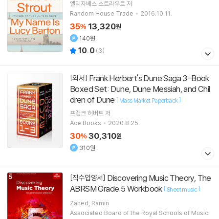
엘리자베스 스트라우트
저
Random House Trade
2016.10.11.
35
13,320
%
원
140원
10.0
(
3
)
Frank Herbert's Dune Saga 3-Book
[외서]
Boxed Set: Dune, Dune Messiah, and Chil
dren of Dune
[
]
Mass Market Paperback
프랭크 허버트
저
Ace Books
2020.8.25.
30
30,310
%
원
310원
Discovering Music Theory, The
[직수입양서]
ABRSM Grade 5 Workbook
[
]
Sheet music
Zahed, Ramin
Associated Board of the Royal Schools of Music