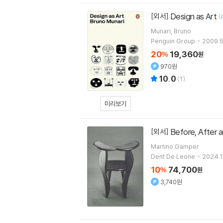
Design as Art
[외서]
[
Munari, Bruno
Penguin Group
2009.5
20
19,360
%
원
970원
10.0
(
1
)
미리보기
Before, After
[외서]
Martino Gamper
Dent De Leone
2024.1.
10
74,700
%
원
3,740원