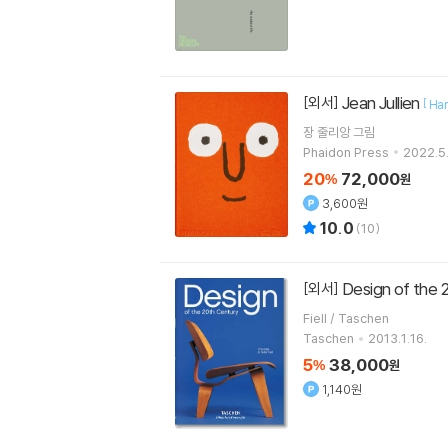
Jean Jullien
[외서]
[
Har
장 줄리앙
그림
Phaidon Press
2022.5
20
72,000
%
원
3,600원
10.0
(
10
)
Design of the 
[외서]
Fiell / Taschen
Taschen
2013.1.16.
5
38,000
%
원
1,140원