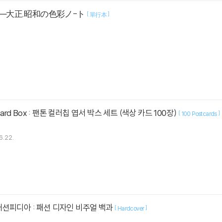
―大正.昭和の色彩ノ-ト
[
]
單行本
Pantone Postcard Box : 팬톤 컬러칩 엽서 박스 세트 (색상 카드 100장)
[
]
100 Postcards
6.22.
ia 패션피디아 : 패션 디자인 비주얼 백과
[
]
Hardcover