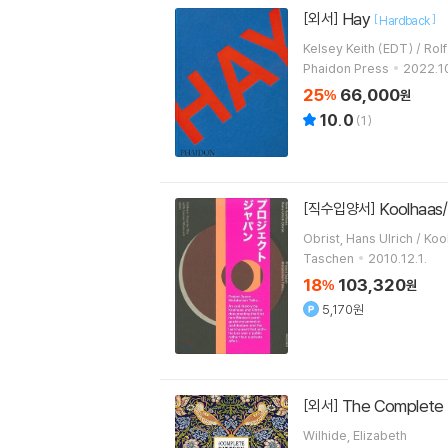
Hay
[외서]
[
]
Hardback
Kelse
Phaidon Press
2022.10
25
66,000
%
원
10.0
(
1
)
Koolhaas/
[직수입양서]
Obrist, H
Taschen
2010.12.1.
18
103,320
%
원
5,170원
The Complete P
[외서]
Wilhide, Elizabeth