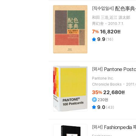
配色事典
[직수입일서]
和田 三造,近江 源太郞
靑幻舍
2010.7.1.
7
16,820
%
원
9.9
(
16
)
[외서]
Pantone Inc.
Chronicle Books
2011.
35
22,680
%
원
230원
9.0
(
43
)
Fashionped
[외서]