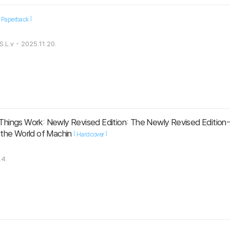
[
]
Paperback
S.L.v
2025.11.20.
o the World of Machin
[
]
Hardcover
.4.