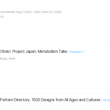
y Keith (EDT) / Rolf and Mette Hay (CON), John Hoke III (CON)
.5.
Obrist. Project Japan. Metabolism Talks
[
]
Paperback
ans Ulrich / Koolhaas, Rem
attern Directory: 1500 Designs from All Ages and Cultures
[
Hardc