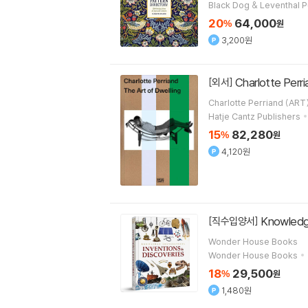
Black Dog & Leventhal P
20
64,000
%
원
3,200원
Charlotte Perri
[외서]
Charlotte Perriand (ART
Hatje Cantz Publishers
15
82,280
%
원
4,120원
Knowledge
[직수입양서]
Wonder House Books
Wonder House Books
18
29,500
%
원
1,480원