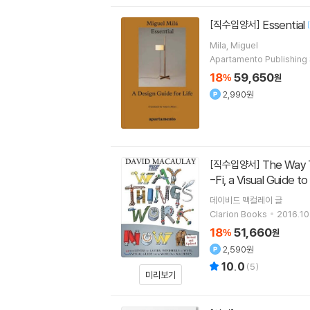
Essential
[직수입양서]
Mila, Miguel
Apartamento Publishing 
18
59,650
%
원
2,990원
The Way Things Work: Newly Revised Edition: The Newly Revised Edition-From Levers to Lasers, Windmills to Wi
[직수입양서]
-Fi, a Visual Guide t
데이비드 맥컬레이
글
Clarion Books
2016.10
18
51,660
%
원
2,590원
10.0
(
5
)
미리보기