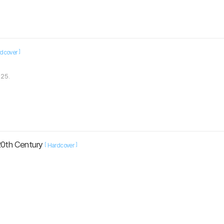
]
dcover
.25.
20th Century
[
]
Hardcover