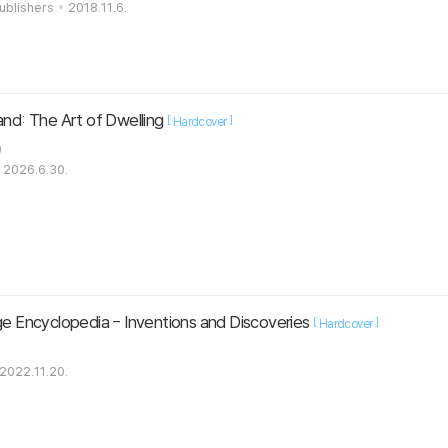
ublishers
2018.11.6.
and: The Art of Dwelling
[
]
Hardcover
)
2026.6.30.
 Encyclopedia - Inventions and Discoveries
[
]
Hardcover
2022.11.20.