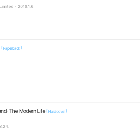
 Limited
2016.1.6.
e
[
]
Paperback
iand: The Modern Life
[
]
Hardcover
8.24.