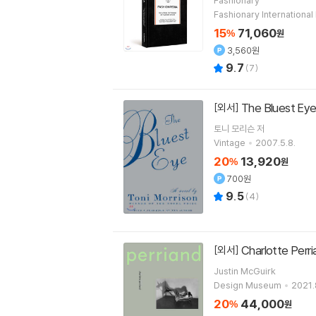
Fashionary
Fashionary International
15
71,060
%
원
3,560원
9.7
(
7
)
The Bluest Ey
[외서]
토니 모리슨
저
Vintage
2007.5.8.
20
13,920
%
원
700원
9.5
(
4
)
Charlotte Perr
[외서]
Justin McGuirk
Design Museum
2021.
20
44,000
%
원