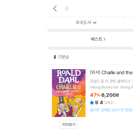
외국도서
베스트
기본순
Charlie and th
[외서]
로알드 달
저
퀸틴 블레이크
Viking Books for Young
47
6,200
%
원
9.4
(
292
)
표지만 교체된 2007년 판입
미리보기