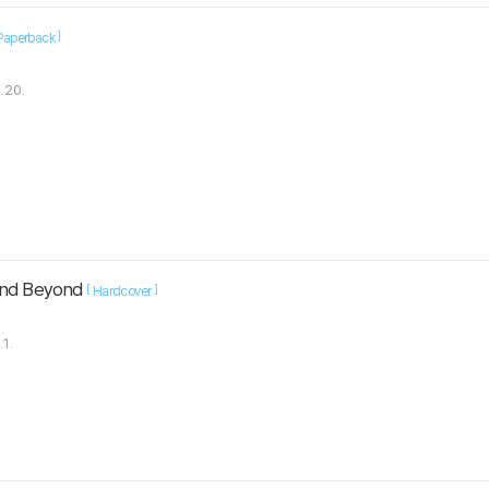
]
Paperback
.20.
 and Beyond
[
]
Hardcover
1.