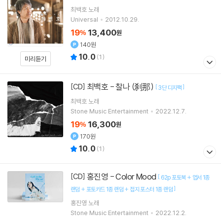
최백호
노래
Universal
2012.10.29.
19
13,400
%
원
140원
10.0
(
1
)
미리듣기
최백호 - 찰나 (刹那)
[CD]
[
]
3단 디지팩
최백호
노래
Stone Music Entertainment
2022.12.7.
19
16,300
%
원
170원
10.0
(
1
)
홍진영 - Color Mood
[CD]
[
62p 포토북 + 엽서 1종
]
랜덤 + 포토카드 1종 랜덤 + 접지 포스터 1종 랜덤
홍진영
노래
Stone Music Entertainment
2022.12.2.