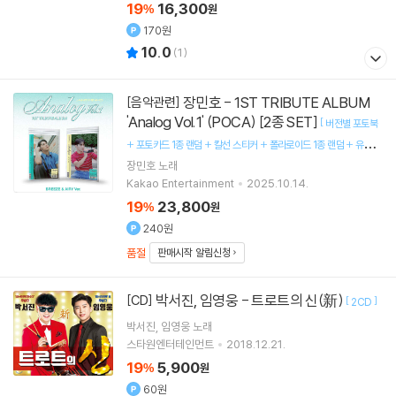
19
16,300
%
원
170원
10.0
(
1
)
장민호 - 1ST TRIBUTE ALBUM
[음악관련]
'Analog Vol.1' (POCA) [2종 SET]
[
버전별 포토북
+ 포토카드 1종 랜덤 + 칼선 스티커 + 폴라로이드 1종 랜덤 + 유저 가
]
장민호
노래
이드
Kakao Entertainment
2025.10.14.
19
23,800
%
원
240원
품절
판매시작 알림신청
박서진, 임영웅 - 트로트의 신(新)
[CD]
[
]
2CD
박서진
임영웅
노래
스타원엔터테인먼트
2018.12.21.
19
5,900
%
원
60원