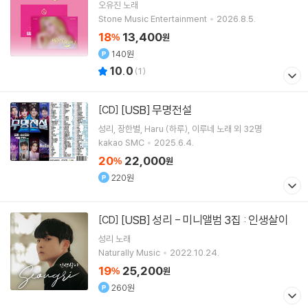
오유진
노래
Stone Music Entertainment
2026.8.5.
18
13,400
%
원
140원
10.0
(
1
)
[USB] 무명전설
[CD]
성리
장한별
Haru (하루)
이루네
노래 외 32명
kakao SMC
2025.6.4.
20
22,000
%
원
220원
[USB] 성리 - 미니앨범 3집 : 인생살이
[CD]
성리
노래
Naturally Music
2022.10.24.
19
25,200
%
원
260원