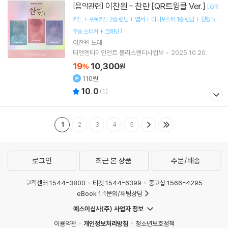
이찬원 - 찬란 [QR트윙클 Ver.]
[음악관련]
[
QR
카드 + 포토카드 2종 랜덤 + 엽서 + 미니포스터 1종 랜덤 + 원형 도
]
무송 스티커 + 크레딧
이찬원
노래
티엔엔터테인먼트 블리스엔터사업부
2025.10.20.
19
10,300
%
원
110원
10.0
(
1
)
1
2
3
4
5
로그인
최근 본 상품
주문/배송
고객센터 1544-3800
티켓 1544-6399
중고샵 1566-4295
eBook 1:1문의/채팅상담
예스이십사(주) 사업자 정보
이용약관
개인정보처리방침
청소년보호정책