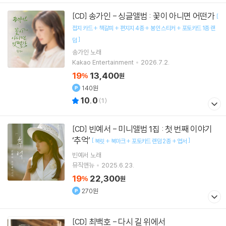
송가인 - 싱글앨범 : 꽃이 아니면 어떤가
[CD]
[
접지 카드 + 책갈피 + 편지지 4종 + 봉인 스티커 + 포토카드 1종 랜
]
덤
송가인
노래
Kakao Entertainment
2026.7.2.
19
13,400
%
원
140원
10.0
(
1
)
빈예서 - 미니앨범 1집 : 첫 번째 이야기
[CD]
‘추억’
[
]
북릿 + 북마크 + 포토카드 랜덤 2종 + 엽서
빈예서
노래
뮤직앤뉴
2025.6.23.
19
22,300
%
원
270원
최백호 - 다시 길 위에서
[CD]