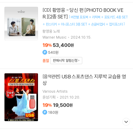
황영웅 - 당신 편 [PHOTO BOOK VE
[CD]
R.][2종 SET]
[
버전별 포토북 + 리릭북 + 포토카드 4종 SET
]
+ 판스티커 + 미니포스터 3종 SET + 손글씨엽서 + 접지포스터
황영웅
노래
Warner Music
2024.10.15.
19
53,400
%
원
540원
품절
판매시작 알림신청
USB 스포츠댄스 지루박 교습용 영
[음악관련]
상
Various Artists
윤성기획
2021.10.20.
19
19,500
%
원
180원