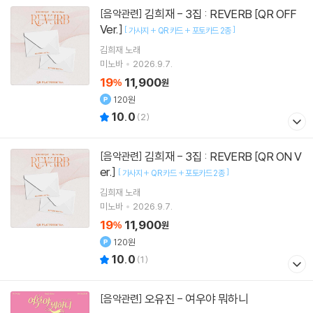
김희재 - 3집 : REVERB [QR OFF
[음악관련]
Ver.]
[
]
가사지 + QR 카드 + 포토카드 2종
김희재
노래
미노바
2026.9.7.
19
11,900
%
원
120원
10.0
(
2
)
김희재 - 3집 : REVERB [QR ON V
[음악관련]
er.]
[
]
가사지 + QR 카드 + 포토카드 2종
김희재
노래
미노바
2026.9.7.
19
11,900
%
원
120원
10.0
(
1
)
오유진 - 여우야 뭐하니
[음악관련]