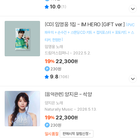
10.0
(
1
)
임영웅 1집 - IM HERO [GIFT ver.]
[CD]
[
PVC
파우치 + 손수건 + 스탠딩 CD 키트 + 접지포스터 + 포토카드 + 스
]
티커
한정판
임영웅
노래
드림어스컴퍼니
2022.5.2.
19
22,300
%
원
230원
9.8
(
106
)
양지은 - 석양
[음악관련]
양지은
노래
Naturally Music
2026.5.13.
19
22,300
%
원
230원
일시품절
판매시작 알림신청