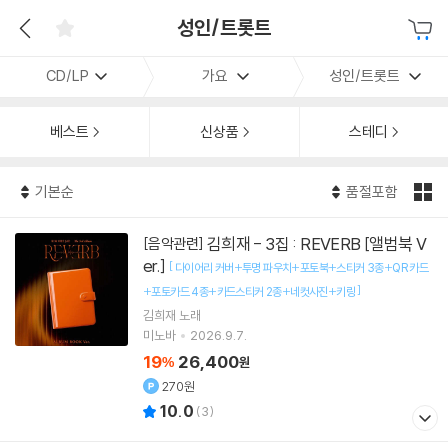
성인/트롯트
CD/LP
가요
성인/트롯트
베스트
신상품
스테디
기본순
품절포함
김희재 - 3집 : REVERB [앨범북 V
[음악관련]
er.]
[
다이어리 커버+투명 파우치+포토북+스티커 3종+QR 카드
]
+포토카드 4종+카드스티커 2종+네컷사진+키링
김희재
노래
미노바
2026.9.7.
19
26,400
%
원
270원
10.0
(
3
)