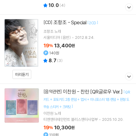
10.0
(
4
)
조항조 - Special
[CD]
[
]
2CD
조항조
노래
서울미디어 (음반)
2012.8.24.
19
13,400
%
원
140원
8.7
(
3
)
미리듣기
이찬원 - 찬란 [QR글로우 Ver.]
[음악관련]
[
QR
카드 + 포토카드 2종 랜덤 + 엽서 + 미니포스터 1종 랜덤 + 원형 도
]
무송 스티커 + 크레딧
이찬원
노래
티엔엔터테인먼트 블리스엔터사업부
2025.10.20.
19
10,300
%
원
110원