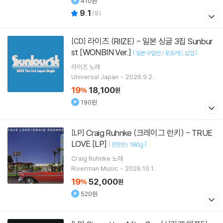
410원
9.1
(
9
)
라이즈 (RIIZE) - 일본 싱글 3집 Sunbur
[CD]
st [WONBIN Ver.]
[
]
일본 수입반 / 포토카드 삽입
라이즈
노래
Universal Japan
2026.9.2.
19
18,100
%
원
190원
Craig Ruhnke (크레이그 런키) - TRUE
[LP]
LOVE [LP]
[
]
한정반 / 180g
Craig Ruhnke
노래
Riverman Music
2026.10.1.
19
52,000
%
원
520원