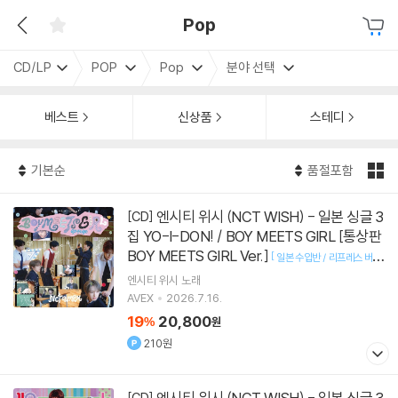
Pop
CD/LP
POP
Pop
분야 선택
베스트
신상품
스테디
기본순
품절포함
엔시티 위시 (NCT WISH) - 일본 싱글 3
[CD]
집 YO-I-DON! / BOY MEETS GIRL [통상판
BOY MEETS GIRL Ver.]
[
일본 수입반 / 리프레스 버전
]
으로 발송됩니다. [스티커 시트
트레이딩 카드 증정 종료]
엔시티 위시
노래
AVEX
2026.7.16.
19
20,800
%
원
210원
엔시티 위시 (NCT WISH) - 일본 싱글 3
[CD]