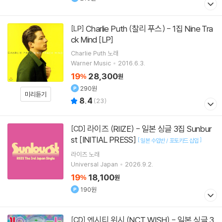
Charlie Puth (찰리 푸스) - 1집 Nine Tra
[LP]
ck Mind [LP]
Charlie Puth
노래
Warner Music
2016.6.3.
19
28,300
%
원
290원
미리듣기
8.4
(
23
)
라이즈 (RIIZE) - 일본 싱글 3집 Sunbur
[CD]
st [INITIAL PRESS]
[
]
일본 수입반 / 포토카드 삽입
라이즈
노래
Universal Japan
2026.9.2.
19
18,100
%
원
190원
엔시티 위시 (NCT WISH) - 일본 싱글 3
[CD]