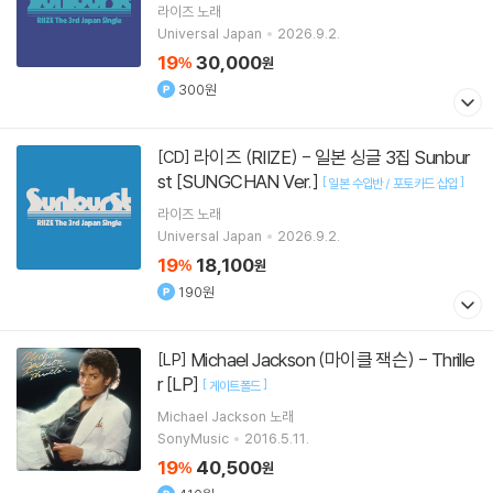
라이즈
노래
Universal Japan
2026.9.2.
19
30,000
%
원
300원
라이즈 (RIIZE) - 일본 싱글 3집 Sunbur
[CD]
st [SUNGCHAN Ver.]
[
]
일본 수입반 / 포토카드 삽입
라이즈
노래
Universal Japan
2026.9.2.
19
18,100
%
원
190원
Michael Jackson (마이클 잭슨) - Thrille
[LP]
r [LP]
[
]
게이트폴드
Michael Jackson
노래
SonyMusic
2016.5.11.
19
40,500
%
원