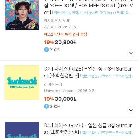
집 YO-I-DON! / BOY MEETS GIRL [RYO V
er.]
[
일본 수입반 / 한정반 / 스티커시트 (RYO Ver.) / 트레이딩 카
]
드
엔시티 위시
노래
AVEX
2026.7.16.
예스24 단독 특전 엽서 증정
19
20,800
%
원
210원
라이즈 (RIIZE) - 일본 싱글 3집 Sunbur
[CD]
st [초회한정반 B]
[
]
일본 수입반 / 포토카드 + 포스터 삽입
라이즈
노래
Universal Japan
2026.9.2.
19
30,000
%
원
300원
라이즈 (RIIZE) - 일본 싱글 3집 Sunbur
[CD]
st [초회한정반 A]
[
]
일본 수입반 / 포토카드 + 포스터 삽입