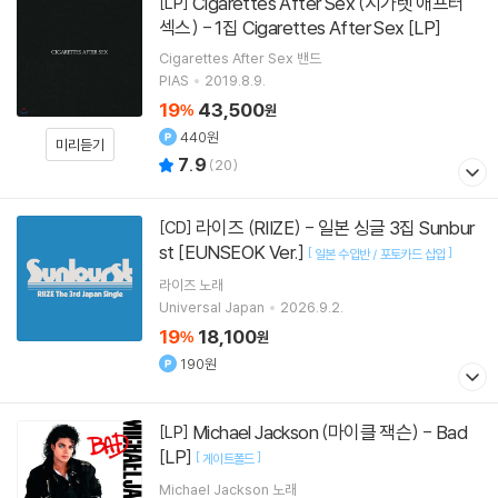
Cigarettes After Sex (시가렛 애프터
[LP]
섹스) - 1집 Cigarettes After Sex [LP]
Cigarettes After Sex
밴드
PIAS
2019.8.9.
19
43,500
%
원
440원
미리듣기
7.9
(
20
)
라이즈 (RIIZE) - 일본 싱글 3집 Sunbur
[CD]
st [EUNSEOK Ver.]
[
]
일본 수입반 / 포토카드 삽입
라이즈
노래
Universal Japan
2026.9.2.
19
18,100
%
원
190원
Michael Jackson (마이클 잭슨) - Bad
[LP]
[LP]
[
]
게이트폴드
Michael Jackson
노래