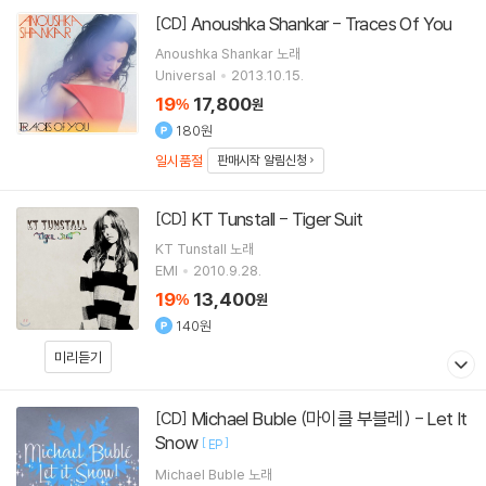
Anoushka Shankar - Traces Of You
[CD]
Anoushka Shankar
노래
Universal
2013.10.15.
19
17,800
%
원
180원
일시품절
판매시작 알림신청
KT Tunstall - Tiger Suit
[CD]
KT Tunstall
노래
EMI
2010.9.28.
19
13,400
%
원
140원
미리듣기
Michael Buble (마이클 부블레) - Let It
[CD]
Snow
[
]
EP
Michael Buble
노래