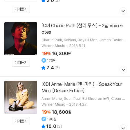
2.0
(
2
)
미리듣기
Charlie Puth (찰리 푸스) - 2집 Voicen
[CD]
otes
Charlie Puth
Kehlani
Boyz II Men
James Taylor
노래
Warner Music
2018.5.11.
19
16,300
%
원
170원
미리듣기
7.4
(
7
)
Anne-Marie (앤-마리) - Speak Your
[CD]
Mind [Deluxe Edition]
Anne-Marie
Sean Paul
Ed Sheeran
노래
Clean B
andit
밴드 외 1명
Warner Music
2018.4.27.
19
18,600
%
원
190원
미리듣기
10.0
(
2
)