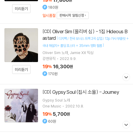
%
원
180원
미리듣기
일시품절
판매시작 알림신청
Oliver Sim (올리버 심) - 1집 Hideous B
[CD]
astard
[
디지팩 / 한국 보너스 트랙 2곡 삽입 / 12p 가사 부클릿 +
]
국내 해설지+ 폴딩 포스터 + 35mm 영화 필름
Oliver Sim
노래
Jamie XX
믹싱
강앤뮤직
2022.9.9.
19
16,300
%
원
미리듣기
170원
Gypsy Soul (집시 소울) - Journey
[CD]
Gypsy Soul
노래
One Music
2002.10.8.
19
5,700
%
원
60원