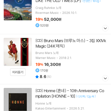
LIKE THE OLD TIMES [LP]
[
]
한정반 / 180g
Craig Ruhnke
노래
Riverman Music
2026.10.1.
19
52,000
%
원
520원
Bruno Mars (브루노 마스) - 3집 XXIVk
[CD]
Magic (24K 매직)
Bruno Mars
노래
Warner Music
2018.2.1.
19
16,300
%
원
170원
미리듣기
8.6
(
5
)
Honne (혼네) - 10th Anniversary Co
[CD]
mpilation [HONNE – 10]
[
]
디지팩 / 12p 북
Honne
노래
Kakao Entertainment
2026.5.21.