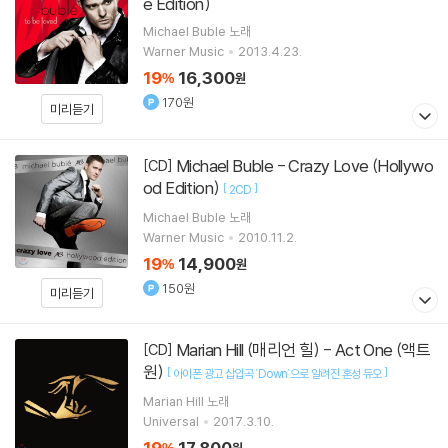
e Edition)
Michael Buble
노래
Warner Music
2013.4.23.
19
16,300
%
원
170원
미리듣기
Michael Buble - Crazy Love (Hollywo
[CD]
od Edition)
[
]
2CD
Michael Buble
노래
Warner Music
2010.11.2.
19
14,900
%
원
150원
미리듣기
Marian Hill (매리언 힐) - Act One (액트
[CD]
원)
[
]
아이폰 광고 삽입곡 `Down`으로 알려진 혼성 듀오
Marian Hill
노래
Universal
2017.3.10.
19
17,800