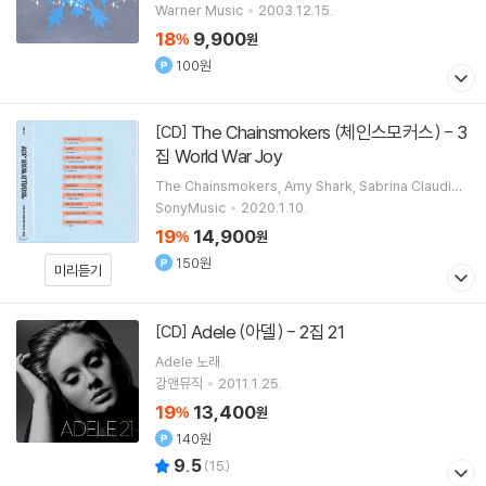
Warner Music
2003.12.15.
18
9,900
%
원
100원
The Chainsmokers (체인스모커스) - 3
[CD]
집 World War Joy
The Chainsmokers
Amy Shark
Sabrina Claudio
Lennon Stella
노래 외 5명
SonyMusic
2020.1.10.
19
14,900
%
원
150원
미리듣기
Adele (아델) - 2집 21
[CD]
Adele
노래
강앤뮤직
2011.1.25.
19
13,400
%
원
140원
9.5
(
15
)