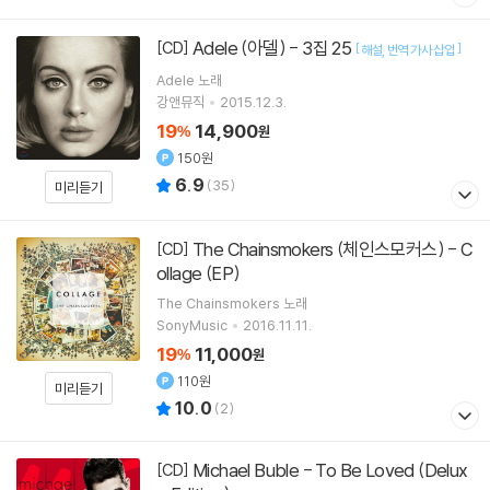
Adele (아델) - 3집 25
[CD]
[
]
해설
번역 가사 삽입
Adele
노래
강앤뮤직
2015.12.3.
19
14,900
%
원
150원
6.9
(
35
)
미리듣기
The Chainsmokers (체인스모커스) - C
[CD]
ollage (EP)
The Chainsmokers
노래
SonyMusic
2016.11.11.
19
11,000
%
원
110원
미리듣기
10.0
(
2
)
Michael Buble - To Be Loved (Delux
[CD]