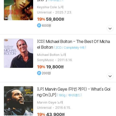
Keyshia Cole
노래
Universal
2025.7.23.
19
59,800
%
원
600원
Michael Bolton - The Best Of Micha
[CD]
el Bolton
[
]
2CD / Completely 수록
Michael Bolton
노래
SonyMusic
2011.6.16.
19
19,800
%
원
200원
Marvin Gaye (마빈 게이) - What's Goi
[LP]
ng On [LP]
[
]
180g / 게이트폴드
Marvin Gaye
노래
Universal
2016.6.15.
19
43,900
%
원