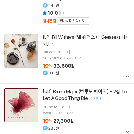
440원
10.0
(
5
)
일시품절
판매시작 알림신청
Bill Withers (빌 위더스) - Greatest Hit
[LP]
s [LP]
Bill Withers
노래
SonyMusic
2020.12.1.
19
33,600
%
원
340원
Bruno Major (브루노 메이저) - 2집 To
[CD]
Let A Good Thing Die
[
]
디지팩
Bruno Major
노래
Awal
2020.8.27.
19
27,300
%
원
280원