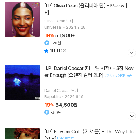
Olivia Dean (올리비아 딘) - Messy [L
[LP]
P]
Olivia Dean
노래
Universal
2024.2.28.
19
51,900
%
원
520원
10.0
(
2
)
Daniel Caesar (다니엘 시저) - 3집 Nev
[LP]
er Enough [오렌지 컬러 2LP]
[
한정반 / 게이트폴드
]
Daniel Caesar
노래
Republic
2026.6.19.
19
84,500
%
원
850원
Keyshia Cole (키샤 콜) - The Way It Is
[LP]
[2LP]
[
]
게이트폴드