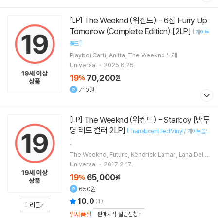
The Weeknd (위켄드) - 6집 Hurry Up
[LP]
Tomorrow (Complete Edition) [2LP]
[
게이트
]
폴드
Playboi Carti
Anitta
The Weeknd
노래
Universal
2025.6.25.
19
70,200
%
원
710원
The Weeknd (위켄드) - Starboy [반투
[LP]
명 레드 컬러 2LP]
[
Translucent Red Vinyl / 게이트폴드
]
The Weeknd
Future
Kendrick Lamar
Lana Del R
ey
노래 외 2명
Universal
2017.2.17.
19
65,000
%
원
650원
10.0
(
1
)
미리듣기
일시품절
판매시작 알림신청