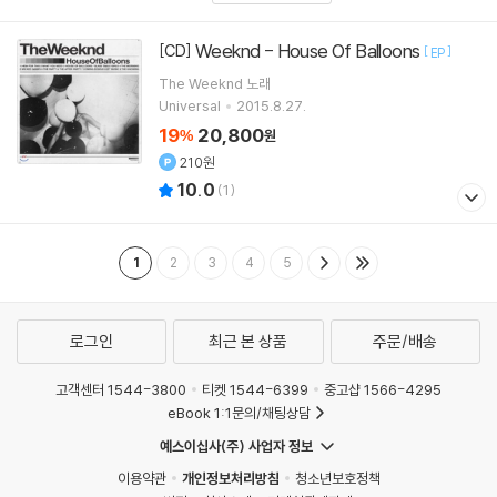
Weeknd - House Of Balloons
[CD]
[
]
EP
The Weeknd
노래
Universal
2015.8.27.
19
20,800
%
원
210원
10.0
(
1
)
1
2
3
4
5
로그인
최근 본 상품
주문/배송
고객센터 1544-3800
티켓 1544-6399
중고샵 1566-4295
eBook 1:1문의/채팅상담
예스이십사(주) 사업자 정보
이용약관
개인정보처리방침
청소년보호정책