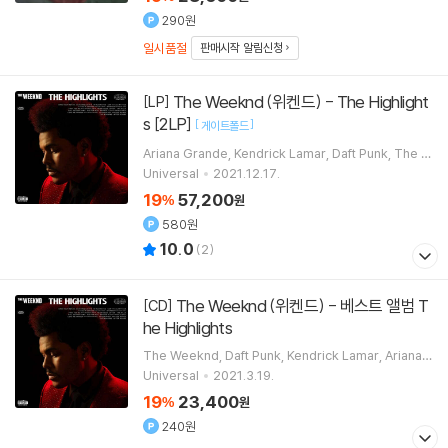
290원
일시품절
판매시작 알림신청
The Weeknd (위켄드) - The Highlight
[LP]
s [2LP]
[
]
게이트폴드
Ariana Grande
Kendrick Lamar
Daft Punk
The W
eeknd
노래
Universal
2021.12.17.
19
57,200
%
원
580원
10.0
(
2
)
The Weeknd (위켄드) - 베스트 앨범 T
[CD]
he Highlights
The Weeknd
Daft Punk
Kendrick Lamar
Ariana
Grande
노래
Universal
2021.3.19.
19
23,400
%
원
240원