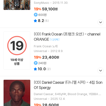
SonyMusic
2015.11.30.
19
59,100
%
원
600원
8.2
(
5
)
Frank Ocean (프랭크 오션) - channel
[CD]
ORANGE
[
]
디지팩
Frank Ocean
노래
Universal
2012.8.9.
19
23,400
%
원
240원
10.0
(
2
)
Daniel Caesar (다니엘 시저) - 4집 Son
[CD]
Of Spergy
Daniel Caesar
646yf4t
Blood Orange
YEBBA
노
래 외 2명
Universal
2025.12.4.
19
28,600
%
원