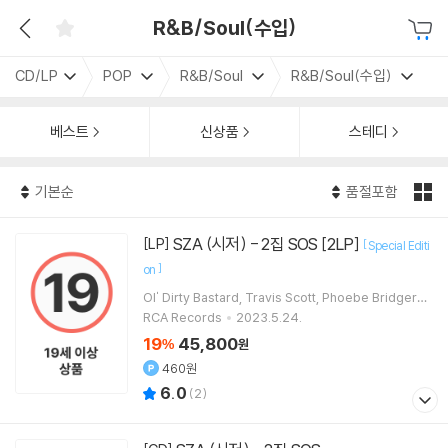
R&B/Soul(수입)
CD/LP
POP
R&B/Soul
R&B/Soul(수입)
베스트
신상품
스테디
기본순
품절포함
SZA (시저) - 2집 SOS [2LP]
[LP]
[
Special Editi
]
on
Ol' Dirty Bastard
Travis Scott
Phoebe Bridgers
Don Toliver
노래 외 1명
RCA Records
2023.5.24.
19
45,800
%
원
460원
6.0
(
2
)