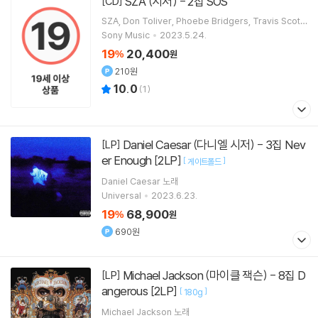
SZA (시저) - 2집 SOS
[CD]
SZA
Don Toliver
Phoebe Bridgers
Travis Scott
노래 외 1명
Sony Music
2023.5.24.
19
20,400
%
원
210원
10.0
(
1
)
Daniel Caesar (다니엘 시저) - 3집 Nev
[LP]
er Enough [2LP]
[
]
게이트폴드
Daniel Caesar
노래
Universal
2023.6.23.
19
68,900
%
원
690원
Michael Jackson (마이클 잭슨) - 8집 D
[LP]
angerous [2LP]
[
]
180g
Michael Jackson
노래