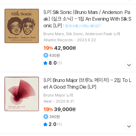
Silk Sonic (Bruno Mars / Anderson .Pa
[LP]
ak) (실크 소닉) - 1집 An Evening With Silk S
onic [LP]
[
]
10곡 수록 / 디럭스 에디션
Bruno Mars
Silk Sonic
Anderson Paak
노래
Atlantic Records
2023.9.22.
19
42,900
%
원
430원
8.0
(
1
)
Bruno Major (브루노 메이저) - 2집 To L
[LP]
et A Good Thing Die [LP]
Bruno Major
노래
Awal
2020.8.31.
19
39,000
%
원
390원
2.0
(
1
)