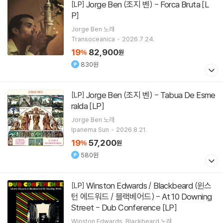
Jorge Ben (조지 벤) - Forca Bruta [L
[LP]
P]
Jorge Ben
노래
Transoceanica
2026.7.24.
19
82,900
%
원
830원
Jorge Ben (조지 벤) - Tabua De Esme
[LP]
ralda [LP]
Jorge Ben
노래
Ipanema Sun
2026.8.21.
19
57,200
%
원
580원
Winston Edwards / Blackbeard (윈스
[LP]
턴 에드워드 / 블랙베어드) - At 10 Downing
Street - Dub Conference [LP]
Winston Edwards
Blackbeard
노래