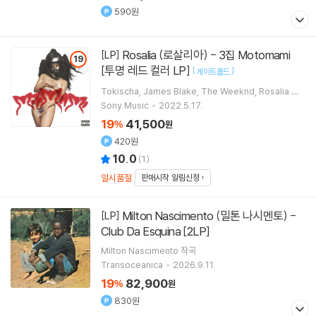
590원
Rosalia (로살리아) - 3집 Motomami
[LP]
19
[투명 레드 컬러 LP]
[
]
게이트폴드
Tokischa
James Blake
The Weeknd
Rosalia
노
래
Sony Music
2022.5.17.
19
41,500
%
원
420원
10.0
(
1
)
일시품절
판매시작 알림신청
Milton Nascimento (밀톤 나시멘토) -
[LP]
Club Da Esquina [2LP]
Milton Nascimento
작곡
Transoceanica
2026.9.11.
19
82,900
%
원
830원