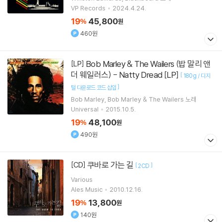
VP Records
2024.4.24.
19
45,800
%
원
460원
Bob Marley & The Wailers (밥 말리 앤
[LP]
더 웨일러스) - Natty Dread [LP]
[
180g / 디지
]
털 다운로드 코드 삽입
Bob Marley
Bob Marley & The Wailers
노래
Universal
2015.10.5.
19
48,100
%
원
490원
쿠바로 가는 길
[CD]
[
]
2CD
Various
Ales Music
2010.12.16.
19
13,800
%
원
140원