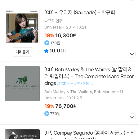
사우다지 (Saudade) - 박규희
[CD]
박규희
연주
Universal
2014.10.21.
19
16,300
%
원
170원
10.0
(
1
)
미리듣기
Bob Marley & The Wailers (밥 말리 &
[CD]
더 웨일러스) - The Complete Island Recor
dings
[
]
11CD 박스 세트 / 한정반
Bob Marley & The Wailers
Bob Marley
노래
Universal
2021.2.5.
19
76,700
%
원
770원
Compay Segundo (콤파이 세군도) - Y
[LP]