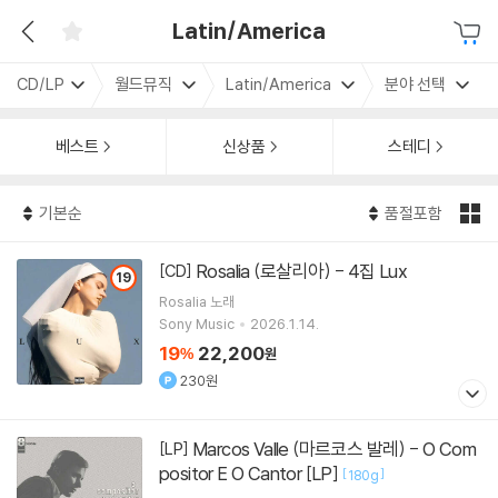
Latin/America
CD/LP
월드뮤직
Latin/America
분야 선택
베스트
신상품
스테디
기본순
품절포함
Rosalia (로살리아) - 4집 Lux
[CD]
19
Rosalia
노래
Sony Music
2026.1.14.
19
22,200
%
원
230원
Marcos Valle (마르코스 발레) - O Com
[LP]
positor E O Cantor [LP]
[
]
180g