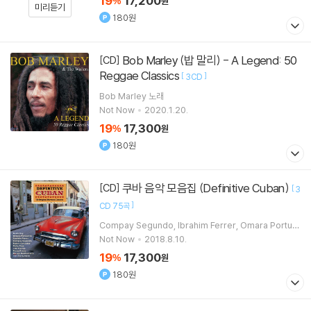
19
17,200
%
원
미리듣기
180원
Bob Marley (밥 말리) - A Legend: 50
[CD]
Reggae Classics
[
]
3CD
Bob Marley
노래
Not Now
2020.1.20.
19
17,300
%
원
180원
쿠바 음악 모음집 (Definitive Cuban)
[CD]
[
3
]
CD 75곡
Compay Segundo
Ibrahim Ferrer
Omara Portuo
ndo
Abelardo Barroso
노래 외 7명
Not Now
2018.8.10.
19
17,300
%
원
180원