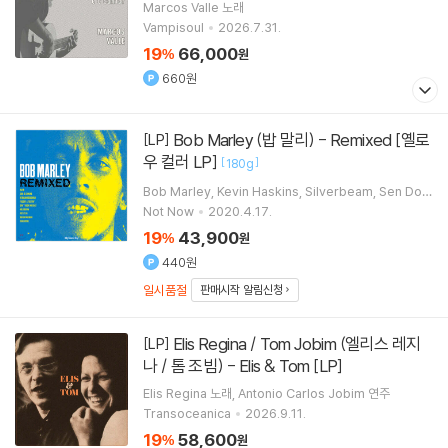
Marcos Valle
노래
Vampisoul
2026.7.31.
19
66,000
%
원
660원
Bob Marley (밥 말리) - Remixed [옐로
[LP]
우 컬러 LP]
[
]
180g
Bob Marley
Kevin Haskins
Silverbeam
Sen Dog
작곡 외 4명
Not Now
2020.4.17.
19
43,900
%
원
440원
일시품절
판매시작 알림신청
Elis Regina / Tom Jobim (엘리스 레지
[LP]
나 / 톰 조빔) - Elis & Tom [LP]
Elis Regina
노래
Antonio Carlos Jobim
연주
Transoceanica
2026.9.11.
19
58,600
%
원