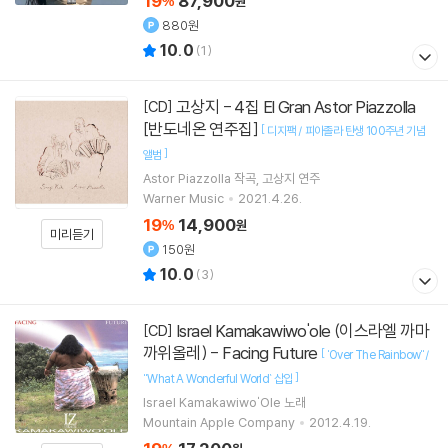
19
87,900
%
원
880원
10.0
(
1
)
고상지 - 4집 El Gran Astor Piazzolla
[CD]
[반도네온 연주집]
[
디지팩 / 피아졸라 탄생 100주년 기념
]
앨범
Astor Piazzolla
작곡
고상지
연주
Warner Music
2021.4.26.
19
14,900
%
원
미리듣기
150원
10.0
(
3
)
Israel Kamakawiwo'ole (이스라엘 까마
[CD]
까위올레) - Facing Future
[
'Over The Rainbow"/
]
"What A Wonderful World` 삽입
Israel Kamakawiwo'Ole
노래
Mountain Apple Company
2012.4.19.