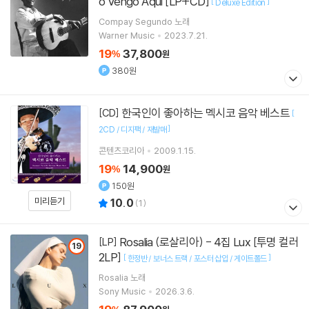
o Vengo Aqui [LP+CD]
[
]
Deluxe Edition
Compay Segundo
노래
Warner Music
2023.7.21.
19
37,800
%
원
380원
한국인이 좋아하는 멕시코 음악 베스트
[CD]
[
]
2CD / 디지팩 / 재발매
콘텐츠코리아
2009.1.15.
19
14,900
%
원
150원
미리듣기
10.0
(
1
)
Rosalia (로살리아) - 4집 Lux [투명 컬러
[LP]
19
2LP]
[
]
한정반 / 보너스 트랙 / 포스터 삽입 / 게이트폴드
Rosalia
노래
Sony Music
2026.3.6.