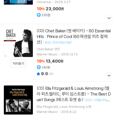
Universal
2026.3.27.
19
23,000
%
원
230원
Chet Baker (쳇 베이커) - 60 Essential
[CD]
Hits : Prince of Cool (60 에센셜 히츠 컬렉
션)
[
]
3CD / 전곡 리마스터링
Chet Baker
연주
Warner Music
2016.12.13.
19
13,400
%
원
미리듣기
140원
9.0
(
4
)
Ella Fitzgerald & Louis Armstrong (엘
[CD]
라 피츠젤라드, 루이 암스트롱) - The Best D
uet Songs (베스트 듀엣 송)
[
2CD / 디지털 리마스터
]
링
Ella Fitzgerald
Louis Armstrong
노래
Warner Music
2016.8.22.