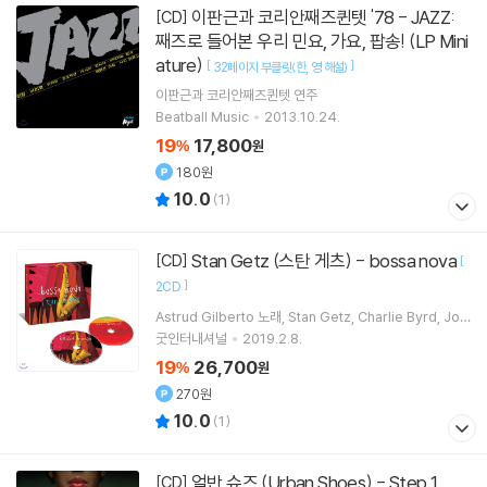
이판근과 코리안째즈퀸텟 '78 - JAZZ:
[CD]
째즈로 들어본 우리 민요, 가요, 팝송! (LP Mini
ature)
[
]
32페이지 부클릿(한
영 해설)
이판근과 코리안째즈퀸텟
연주
Beatball Music
2013.10.24.
19
17,800
%
원
180원
10.0
(
1
)
Stan Getz (스탄 게츠) - bossa nova
[CD]
[
]
2CD
Astrud Gilberto
노래
Stan Getz
Charlie Byrd
Joa
o Gilberto
연주 외 8명
굿인터내셔널
2019.2.8.
19
26,700
%
원
270원
10.0
(
1
)
얼반 슈즈 (Urban Shoes) - Step 1
[CD]