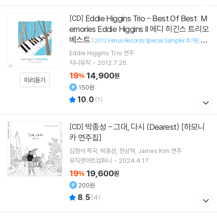
Eddie Higgins Trio - Best Of Best: M
[CD]
emories Eddie Higgins II 에디 히긴스 트리오
베스트
[
2012 Venus Records Special Sampler 추가된 2C
]
D / Snowcat 일러스트
Eddie Higgins Trio
연주
지니뮤직
2012.7.25.
19
14,900
%
원
미리듣기
150원
10.0
(
1
)
박종성 - 그대, 다시 (Dearest) [하모니
[CD]
카 연주집]
김형석
작곡
박종성
천상혁
James Kim
연주
뮤직앤아트컴퍼니
2024.4.17.
19
19,600
%
원
200원
8.5
(
4
)