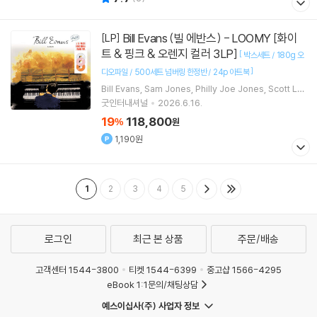
Bill Evans (빌 에반스) - LOOMY [화이
[LP]
트 & 핑크 & 오렌지 컬러 3LP]
[
박스세트 / 180g 오
]
디오파일 / 500세트 넘버링 한정반 / 24p 아트북
Bill Evans
Sam Jones
Philly Joe Jones
Scott La
Faro
연주 외 1명
굿인터내셔널
2026.6.16.
19
118,800
%
원
1,190원
1
2
3
4
5
로그인
최근 본 상품
주문/배송
고객센터 1544-3800
티켓 1544-6399
중고샵 1566-4295
eBook 1:1문의/채팅상담
예스이십사(주) 사업자 정보