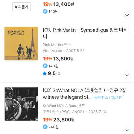
19
13,400
%
원
미리듣기
140원
Pink Martini - Sympathique 핑크 마티
[CD]
니
Pink Martini
연주
Ales Music
2007.5.23.
19
13,800
%
원
140원
9.5
(
2
)
SoWhat NOLA (쏘왓놀라) - 정규 2집
[CD]
witness the legend of...
[
]
쥬얼케이스 / 12p 내지
SoWhat NOLA Band
밴드
포크라노스 (POCLANOS)
2026.7.10.
19
23,800
%
원
240원