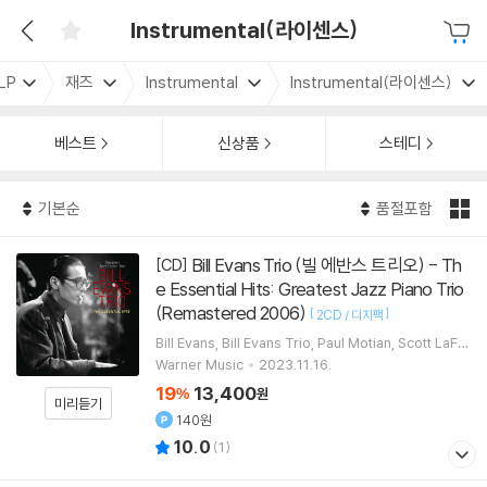
Instrumental(라이센스)
LP
재즈
Instrumental
Instrumental(라이센스)
베스트
신상품
스테디
기본순
품절포함
Bill Evans Trio (빌 에반스 트리오) - Th
[CD]
e Essential Hits: Greatest Jazz Piano Trio
(Remastered 2006)
[
]
2CD / 디지팩
Bill Evans
Bill Evans Trio
Paul Motian
Scott LaFar
o
연주
Warner Music
2023.11.16.
19
13,400
%
원
미리듣기
140원
10.0
(
1
)