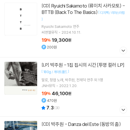
Ryuichi Sakamoto (류이치 사카모토) -
[CD]
BTTB (Back To The Basics)
[
디지팩 / 리마스터링
]
Ryuichi Sakamoto
연주
씨앤엘뮤직
2024.10.11.
19
19,300
%
원
200원
박주원 - 1집 집시의 시간 [투명 컬러 LP]
[LP]
[
]
180g / 게이트폴드
말로
정엽
노래
박주원
전제덕
연주 외 1명
JNH뮤직
2022.1.20.
19
46,100
%
원
470원
7.3
(
3
)
박주원 - Danza del Este (동방의 춤)
[CD]