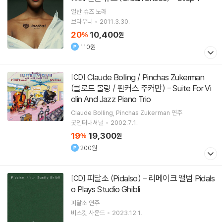
얼반 슈즈
노래
브라우니
2011.3.30.
20
10,400
%
원
110원
Claude Bolling / Pinchas Zukerman
[CD]
(클로드 볼링 / 핀커스 주커만) - Suite For Vi
olin And Jazz Piano Trio
Claude Bolling
Pinchas Zukerman
연주
굿인터내셔널
2002.7.1.
19
19,300
%
원
200원
피달소 (Pidalso) - 리메이크 앨범 Pidals
[CD]
o Plays Studio Ghibli
피달소
연주
비스킷 사운드
2023.12.1.