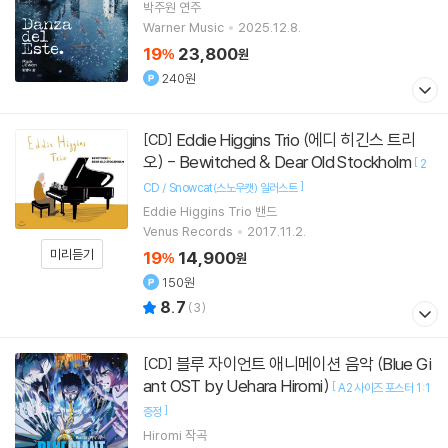
박주원
연주
Warner Music
2025.12.8.
19
23,800
%
원
240원
Eddie Higgins Trio (에디 히긴스 트리
[CD]
오) - Bewitched & Dear Old Stockholm
[
2
]
CD / Snowcat(스노우캣) 일러스트
Eddie Higgins Trio
밴드
Venus Records
2017.11.2.
미리듣기
19
14,900
%
원
150원
8.7
(
3
)
블루 자이언트 애니메이션 음악 (Blue Gi
[CD]
ant OST by Uehara Hiromi)
[
A2 사이즈 포스터 1 :1
]
증정
Hiromi
작곡