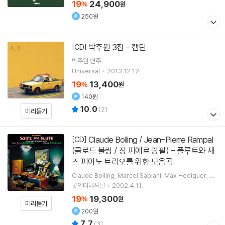
19
24,900
%
원
250원
박주원 3집 - 캡틴
[CD]
박주원
연주
Universal
2013.12.12.
19
13,400
%
원
140원
10.0
(
2
)
미리듣기
Claude Bolling / Jean-Pierre Rampal
[CD]
(클로드 볼링 / 장 피에르 랑팔) - 플루트와 재
즈 피아노 트리오를 위한 모음곡
Claude Bolling
Marcel Sabiani
Max Hediguer
Je
an-Pierre Rampal
연주
굿인터내셔널
2002.4.11.
19
19,300
%
원
미리듣기
200원
7.7
(
3
)