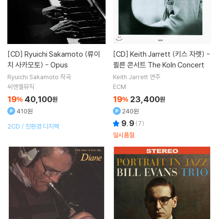
[CD]
Ryuichi Sakamoto (류이
[CD]
Keith Jarrett (키스 자렛) -
치 사카모토) - Opus
쾰른 콘서트 The Koln Concert
Ryuichi Sakamoto
작곡
Keith Jarrett
연주
씨앤엘뮤직
ECM
19
40,100
19
23,400
%
원
%
원
410원
240원
9.9
(
7
)
2CD / 친환경 디지팩
일시품절