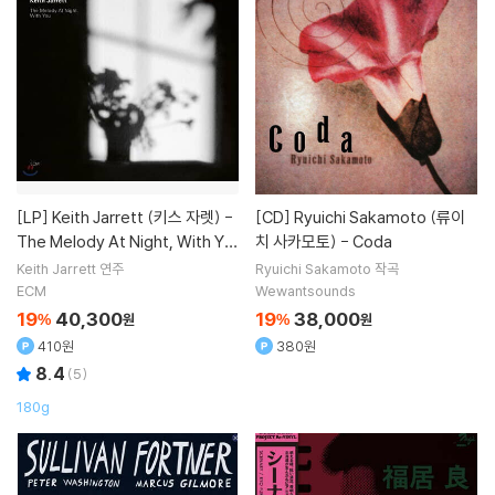
[LP]
Keith Jarrett (키스 자렛) -
[CD]
Ryuichi Sakamoto (류이
The Melody At Night, With Yo
치 사카모토) - Coda
u [LP]
Keith Jarrett
연주
Ryuichi Sakamoto
작곡
ECM
Wewantsounds
19
40,300
19
38,000
%
원
%
원
410원
380원
8.4
(
5
)
180g