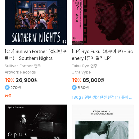
[CD]
Sullivan Fortner (설리반 포
[LP]
Ryo Fukui (후쿠이 료) - Sc
트너) - Southern Nights
enery [퓨어 컬러 LP]
Sullivan Fortner
연주
Fukui Ryo
연주
Artwork Records
Ultra Vybe
19
26,900
19
85,800
%
원
%
원
270원
860원
품절
180g / 일본 생산 완전 한정반 / 퓨어 바
이닐 에디션