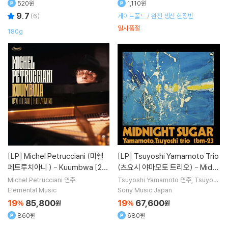
520원
1,110원
9.7
(
6
)
게이트폴드 / 완전 생산 한정반
일시품절
180g
[LP]
Michel Petrucciani (미쉘
[LP]
Tsuyoshi Yamamoto Trio
페트루치아니 ) - Kuumbwa [2L
(츠요시 야마모토 트리오) - Midni
P]
ght Sugar [LP]
Michel Petrucciani
연주
Tsuyoshi Yamamoto
연주
Tsuyosh
i Yamamoto Trio
밴드
Elemental Music
Sony Music Japan
19
85,800
19
67,600
%
원
%
원
860원
680원