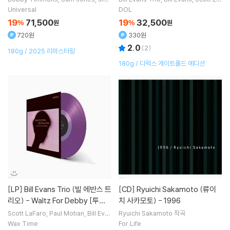
my Cobb
연주
Faro
Paul Motian
연주 외 1명
Universal
DOL
19
71,500
19
32,500
%
원
%
원
720원
330원
2.0
(
2
)
180g / 2025 리마스터링
180g / 디럭스 게이트폴드 에디션
[LP]
Bill Evans Trio (빌 에반스 트
[CD]
Ryuichi Sakamoto (류이
리오) - Waltz For Debby [투명
치 사카모토) - 1996
퍼플 컬러 LP]
Scott LaFaro
Paul Motian
Bill Eva
Ryuichi Sakamoto
작곡
ns
Bill Evans Trio
연주
Wax Time
For Life