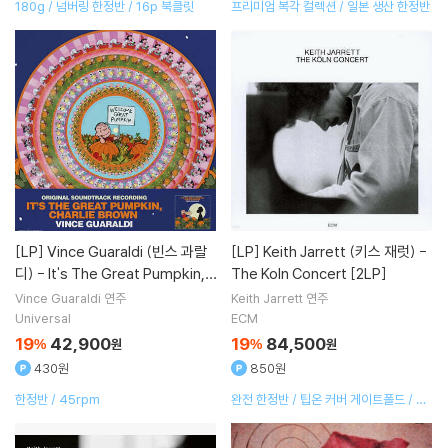
180g / 넘버링 한정반 / 16p 북클릿
프리미엄 복각 컬렉션 / 일본 생산 한정반
[LP]
Vince Guaraldi (빈스 과랄
[LP]
Keith Jarrett (키스 재럿) -
디) - It's The Great Pumpkin,
The Koln Concert [2LP]
Charlie Brown [조에트로프 컬러
Vince Guaraldi
연주
Keith Jarrett
연주
LP]
Universal
ECM
19
42,900
19
84,500
%
원
%
원
430원
850원
한정반 / 45rpm
완전 한정반 / 팁온 커버 게이트폴드 / 8p
북클릿 / 오리지널 및 신규 사진 수록