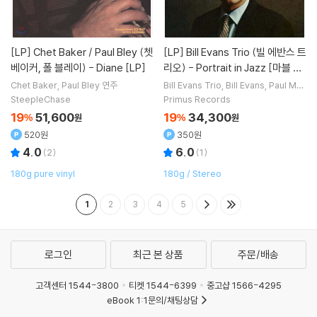
[LP]
Chet Baker / Paul Bley (쳇
[LP]
Bill Evans Trio (빌 에반스 트
베이커, 폴 블레이) - Diane [LP]
리오) - Portrait in Jazz [마블 컬
러 LP]
Chet Baker
Paul Bley
연주
Bill Evans Trio
Bill Evans
Paul Mot
ian
Scott LaFaro
연주
SteepleChase
Primus Records
19
51,600
19
34,300
%
원
%
원
520원
350원
4.0
6.0
(
2
)
(
1
)
180g pure vinyl
180g / Stereo
1
2
3
4
5
로그인
최근 본 상품
주문/배송
고객센터 1544-3800
티켓 1544-6399
중고샵 1566-4295
eBook 1:1문의/채팅상담