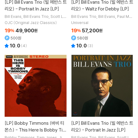
[LP]
Bill Evans Trio (빌 에반스 트
[LP]
Bill Evans Trio (빌 에반스 트
리오) - Portrait In Jazz [LP]
리오) - Waltz For Debby [LP]
Bill Evans
Bill Evans Trio
Scott La
Bill Evans Trio
Bill Evans
Paul Mot
Faro
Paul Motian
연주 외 1명
ian
Scott LaFaro
연주 외 1명
OJC (Original Jazz Classics)
Universal
19
49,900
19
57,200
%
원
%
원
500원
580원
10.0
10.0
(
4
)
(
3
)
[LP]
Bobby Timmons (바비 티
[LP]
Bill Evans Trio (빌 에반스 트
몬스) - This Here Is Bobby Tim
리오) - Portrait In Jazz [LP]
mons [LP]
Bobby Timmons
Sam Jones
Jim
Bill Evans Trio
Bill Evans
Scott La