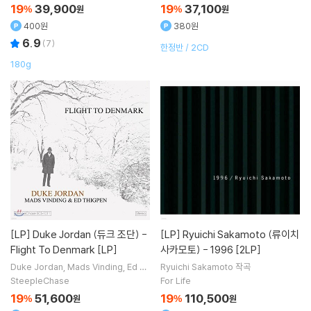
19
39,900
19
37,100
%
원
%
원
400원
380원
6.9
(
7
)
한정반 / 2CD
180g
[LP]
Duke Jordan (듀크 조단) -
[LP]
Ryuichi Sakamoto (류이치
Flight To Denmark [LP]
사카모토) - 1996 [2LP]
Duke Jordan
Mads Vinding
Ed Th
Ryuichi Sakamoto
작곡
igpen
Duke Jordan Trio
연주
SteepleChase
For Life
19
51,600
19
110,500
%
원
%
원