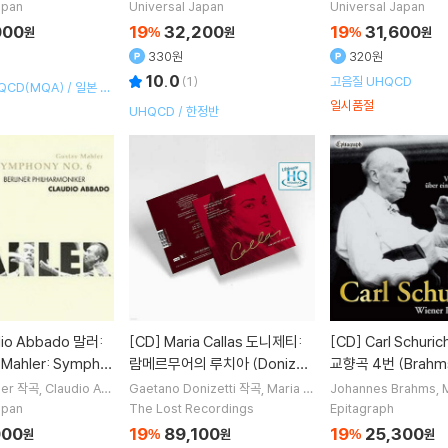
오케스트라
rd Bernstein
지휘
Wiener Philha
bado
지휘
Berliner 
UHQCD]
4, 70)
apan
Universal Japan
Universal Japan
rmoniker
오케스트라
ker
오케스트라
000
19
32,200
19
31,600
원
%
원
%
원
330원
320원
10.0
(
1
)
고음질 UHQCD
CD(MQA) / 일본 수
일시품절
UHQCD / 한정반
[CD]
Maria Callas 도니제티:
[CD]
Carl Schuricht 브람스:
Mahler: Sympho
람메르무어의 루치아 (Donizet
교향곡 4번 (Brahm
ti: Lucia Di Lammermoor Be
ony No. 4)
ler
작곡
Claudio Ab
Gaetano Donizetti
작곡
Maria C
Johannes Brahms
erliner Philharmoni
allas
노래
Herbert von Karajan
작곡
Carl Schuricht
rlin 1955)
apan
The Lost Recordings
Epitagraph
라
지휘
Deutschen Symphonie-Or
Philharmoniker
오케
000
19
89,100
19
25,300
원
%
원
%
원
chester Berlin
오케스트라 외 1명