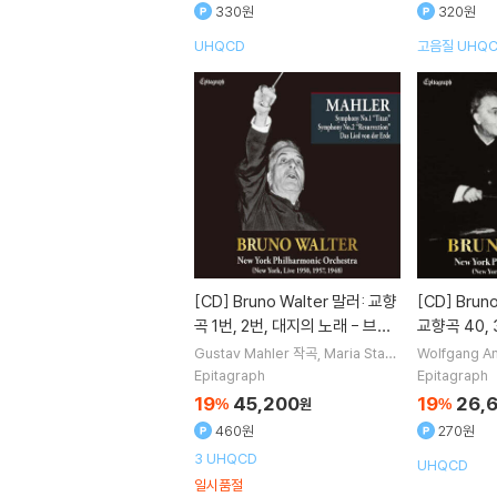
330원
320원
UHQCD
고음질 UHQ
[CD]
Bruno Walter 말러: 교향
[CD]
Bruno Walter 모차르트:
곡 1번, 2번, 대지의 노래 - 브루
교향곡 40, 
노 발터 (Mahler: Symphony
- 브루노 발터
Gustav Mahler
작곡
Maria Stad
Wolfgang A
er
Kathleen Ferrier
Set Svanho
Bruno Walt
Collection)
honies K.5
Epitagraph
Epitagraph
lm
노래 외 3명
hilharmonic
19
45,200
19
26,
%
원
%
460원
270원
3 UHQCD
UHQCD
일시품절