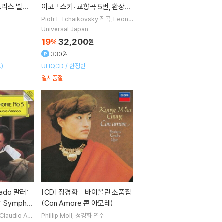
드리스 넬손
이코프스키: 교향곡 5번, 환상서
omplete S
곡 '로미오와 줄리엣'
Piotr I. Tchaikovsky
작곡
Leona
rd Bernstein
지휘
New York Phil
Universal Japan
harmonic
오케스트라
19
32,200
%
원
330원
)
UHQCD / 한정반
일시품절
[CD]
정경화 - 바이올린 소품집
: Sympho
(Con Amore 콘 아모레)
Claudio Ab
Phillip Moll
정경화
연주