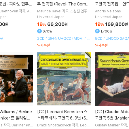
 베토벤 : 피아노 협주곡
주 전곡집 (Ravel: The Compl
교향곡 전곡집 - 안
ethoven : Piano
ete Solo Piano Works)
스 (Beethoven: C
 Beethoven
작곡
Art
Maurice Ravel
작곡
조성진
연주
Andris Nelsons
ti Michelangeli
연주
No.5 Emperor)
ymphonies)
apan
Universal Japan
Universal Japan
Giulini
지휘
Wiener
00
19
66,200
19
169,800
원
%
원
%
원
r
오케스트라
670원
1,700원
A)
2CD / 고음질 UHQCD (MQA) / 일
5CD / UHQCD (MQA
본 수입반
일시품절
일시품절
[CD]
Leonard Bernstein 쇼
[CD]
Claudio Abbado 말러:
moniker 존 윌리엄스
스타코비치: 교향곡 6, 9번 (Sho
교향곡 5번 (Mahler
 (The Berlin C
stakovich: Symphony Op. 5
ny No. 5)
ms
작곡
Berliner Phil
Dmitri Shostakovich
작곡
Leona
Gustav Mahler
작곡