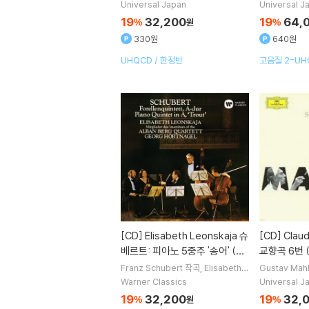
rd Bernstein
지휘
New York Phil
harmoniker
Symphony Op. 36, Frances
oncert) [
Universal Japan
Universal J
harmonic
오케스트라
ca Da Rimini)
19
32,200
19
64,
%
원
%
330원
640원
UHQCD / 한정반
고음질 2-UHQ
입반
[CD]
Elisabeth Leonskaja 슈
[CD]
Claudio Abbado 말러:
베르트: 피아노 5중주 '송어' (Sc
교향곡 6번 (
hubert: Trout Quintet)
ny No. 6)
Franz Schubert
작곡
Elisabeth L
Gustav Mah
eonskaja
Georg Hortnagel
연주
bado
지휘
B
Warner Classics
Universal J
Alban Berg Quartett
실내악
ker
오케스트
19
32,200
19
32,
%
원
%