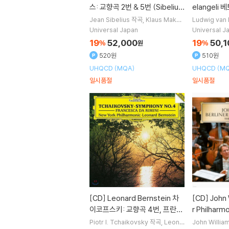
스: 교향곡 2번 & 5번 (Sibelius:
elangeli
Symphonies Nos.2 & 5)
5번 황제 (Be
Jean Sibelius
작곡
Klaus Makel
Ludwig van
a
지휘
Oslo Filharmoniske Orke
uro Benedet
Concerto 
Universal Japan
Universal J
ster
실내악
Carlo Maria 
19
52,000
19
50,1
%
원
%
Symphonike
520원
510원
UHQCD (MQA)
UHQCD (MQ
일시품절
일시품절
[CD]
Leonard Bernstein 차
[CD]
John Williams / Berline
이코프스키: 교향곡 4번, 프란체
r Philhar
스카 다 리미니 (Tchaikovsky:
- 베를린 콘서트
Piotr I. Tchaikovsky
작곡
Leona
John Willia