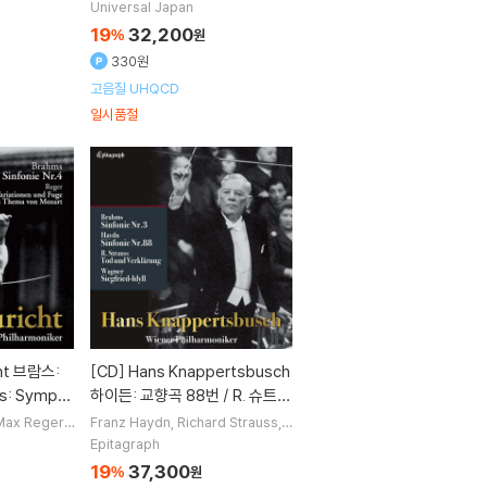
Philharmoni
Universal Japan
19
32,200
%
원
330원
고음질 UHQCD
일시품절
[CD]
Hans Knappertsbusch
s: Symph
하이든: 교향곡 88번 / R. 슈트라
우스: 죽음과 변용 / 브람스: 교향
Max Reger
Franz Haydn
Richard Strauss
J
지휘
Wiener
ohannes Brahms
Richard Wagn
곡 3번 / 바그너: 지그프리드 목
Epitagraph
스트라
er
작곡 외 2명
가 (Brahms / Haydn / Wagne
19
37,300
%
원