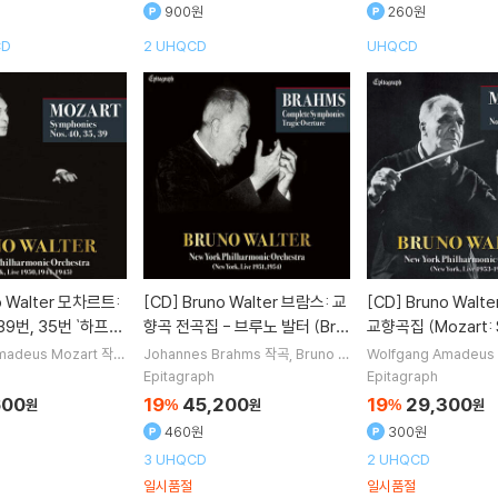
900원
260원
CD
2 UHQCD
UHQCD
[CD]
Bruno Walter 브람스: 교
[CD]
Bruno Walter 모차르트:
39번, 35번 `하프너`
향곡 전곡집 - 브루노 발터 (Bra
교향곡집 (Mozart: 
 (Mozart: Symp
hms: Complete Symphonie
es)
madeus Mozart
작곡
Johannes Brahms
작곡
Bruno W
Wolfgang Amadeus
er
지휘
New York P
alter
지휘
New York Philharmoni
Bruno Walter
지휘
50, 385, 543)
s)
Epitagraph
Epitagraph
오케스트라
c
오케스트라
hilharmonic
오케스트
600
19
45,200
19
29,300
원
%
원
%
원
460원
300원
3 UHQCD
2 UHQCD
일시품절
일시품절