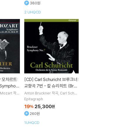
r / R.Strauss)
380원
2 UHQCD
[CD]
Carl Schuricht 브루크너:
Symphoni
교향곡 7번 - 칼 슈리히트 (Bruc
kner: Symphony WAB107)
 Mozart
작곡
Anton Bruckner
작곡
Carl Schuri
New York P
cht
지휘
Orchestre de la Suisse
Epitagraph
라
Romande
오케스트라
19
25,300
%
원
260원
1UHQCD