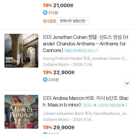
19
21,000
%
원
210원
일시품절
판매시작 알림신청
Jonathan Cohen 헨델: 샨도스 앤섬 (H
[CD]
andel: Chandos Anthems - Anthems for
Cannons)
[
]
BBC뮤직매거진 초이스
Georg Fridrich Handel
작곡
Jonathan Cohen
지휘
Arcangelo
실내악
Outhere Music
2026.7.24.
19
22,900
%
원
230원
Andrea Marcon 바흐: 미사 b단조 (Bac
[CD]
h: Mass in b minor)
[
]
2CD / ★ 스케르초 익셉셔널 ★
Johann Sebastian Bach
작곡
Hana Blazikova
Jak
ob Pilgram
Miriam Feuersinger
노래 외 4명
Outhere Music
2025.4.18.
19
29,900
%
원