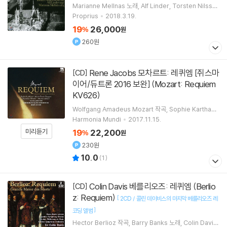
Marianne Mellnas
노래
Alf Linder
Torsten Nilsso
n
연주
Oscar's Motet Choir
합창
Proprius
2018.3.19.
19
26,000
%
원
260원
Rene Jacobs 모차르트: 레퀴엠 [쥐스마
[CD]
이어/듀트론 2016 보완] (Mozart: Requiem
KV626)
Wolfgang Amadeus Mozart
작곡
Sophie Karthaus
er
Marie-Claude Chappuis
Maximilian Schmitt
노
Harmonia Mundi
2017.11.15.
래 외 6명
19
22,200
미리듣기
%
원
230원
10.0
(
1
)
Colin Davis 베를리오즈: 레퀴엠 (Berlio
[CD]
z: Requiem)
[
2CD / 콜린 데이비스의 마지막 베를리오즈 레
]
코딩 앨범
Hector Berlioz
작곡
Barry Banks
노래
Colin Davis