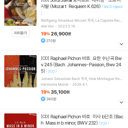
사발 (Mozart: Requiem K.626)
[
SACD Hybrid
]
Wolfgang Amadeus Mozart
작곡
La Capella Reial
De Catalunya
노래
Jordi Savall
지휘
Le Concert D
Alia Vox
2023.5.16.
es Nations
오케스트라
미리듣기
19
26,900
%
원
270원
Raphael Pichon 바흐: 요한 수난곡 Bw
[CD]
v 245 (Bach: Johannes-Passion, Bwv 24
5)
[
]
2CD
Johann Sebastian Bach
작곡
Huw Montague Ren
dall
Julian Pregardien
Ying Fang
노래 외 5명
Harmonia Mundi
2026.4.1.
19
35,100
%
원
360원
Raphael Pichon 바흐: 미사 b단조 (Bac
[CD]
h: Mass in b minor, BWV 232)
[
]
2CD