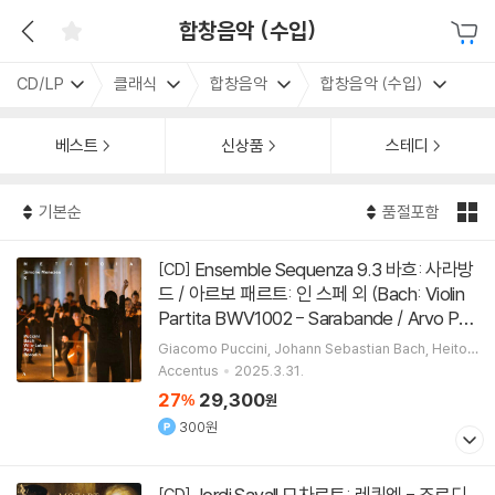
합창음악 (수입)
CD/LP
클래식
합창음악
합창음악 (수입)
베스트
신상품
스테디
기본순
품절포함
Ensemble Sequenza 9.3 바흐: 사라방
[CD]
드 / 아르보 패르트: 인 스페 외 (Bach: Violin
Partita BWV1002 - Sarabande / Arvo Par
t: In Spe)
Giacomo Puccini
Johann Sebastian Bach
Heitor
Villa-Lobos
Arvo Part
작곡 외 5명
Accentus
2025.3.31.
27
29,300
%
원
300원
Jordi Savall 모차르트: 레퀴엠 - 조르디
[CD]