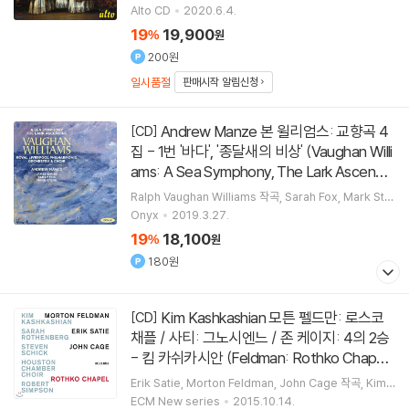
지휘
London Symphony Orchestra
오케스트라 외 2
Alto CD
2020.6.4.
명
19
19,900
%
원
200원
일시품절
판매시작 알림신청
Andrew Manze 본 윌리엄스: 교향곡 4
[CD]
집 - 1번 '바다', '종달새의 비상' (Vaughan Willi
ams: A Sea Symphony, The Lark Ascendin
g)
Ralph Vaughan Williams
작곡
Sarah Fox
Mark Sto
ne
Royal Liverpool Philharmonic Choir
노래 외 3명
Onyx
2019.3.27.
19
18,100
%
원
180원
Kim Kashkashian 모튼 펠드만: 로스코
[CD]
채플 / 사티: 그노시엔느 / 존 케이지: 4의 2승
- 킴 카쉬카시안 (Feldman: Rothko Chapel
/ Satie: Gnossienne / Cage: Four2)
[
마크 로스
Erik Satie
Morton Feldman
John Cage
작곡
Kim
Kashkashian
연주
]
ECM New series
2015.10.14.
코의 작품 사진 수록