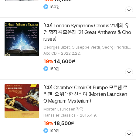
180원
London Symphony Chorus 21개의 유
[CD]
명 합창곡 모음집 (21 Great Anthems & Cho
ruses)
Georges Bizet
Giuseppe Verdi
Georg Fridrich
Handel
Ludwig van Beethoven
작곡 외 11명
Alto CD
2022.2.22.
19
14,600
%
원
150원
Chamber Choir Of Europe 모르텐 로
[CD]
리젠: 오 위대한 신비여 (Morten Lauridsen:
O Magnum Mysterium)
Morten Lauridsen
작곡
Hanssler Classics
2015.4.9.
19
18,500
%
원
190원