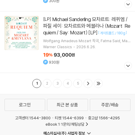
300원
Michael Sanderling 모차르트: 레퀴엠 /
[LP]
파질 세이: 모차르트와 메블라나 (Mozart: Re
quiem / Say: Mozart) [LP]
[
]
게이트폴드 / 180g
Wolfgang Amadeus Mozart
작곡
Fatma Said
Mari
anne Crebassa
Pene Pati
노래 외 5명
Warner Classics
2026.6.26.
19
93,000
%
원
930원
1
2
3
4
5
로그인
최근 본 상품
주문/배송
고객센터 1544-3800
티켓 1544-6399
중고샵 1566-4295
eBook 1:1문의/채팅상담
예스이십사(주) 사업자 정보