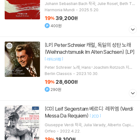
Johann Sebastian Bach
작곡
Julie Roset
Beth Ta
ylor
Lucile Richardot
노래 외 4명
Harmonia Mundi
2025.5.20.
19
39,200
%
원
400원
Peter Schreier 캐럴, 독일의 성탄 노래
[LP]
(Weihnachtsmusik Im Alten Sachsen) [LP]
[
]
리마스터링
Peter Schreier
노래
Hans-Joachim Rotzsch
지휘
Staatskapelle Dresden
오케스트라
Thomanerchor
Berlin Classics
2023.10.30.
Leipzig
합창
19
28,600
%
원
290원
Leif Segerstam 베르디: 레퀴엠 (Verdi:
[CD]
Messa Da Requiem)
[
]
2CD
Giuseppe Verdi
작곡
Julia Varady
Alberto Cupid
o
Nicola Ghiuselev
노래 외 2명
Orfeo
2022.4.22.
19
18,100
%
원