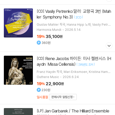
Vasily Petrenko 말러: 교향곡 3번 (Mah
[CD]
ler: Symphony No.3)
[
]
2CD
Gustav Mahler
작곡
Hanna Hipp
노래
Vasily Petre
nko
지휘
Royal Philharmonic Orchestra
오케스트라
Harmonia Mundi
2026.5.14.
외 1명
19
35,100
%
원
360원
Rene Jacobs 하이든: 미사 첼렌시스 (H
[CD]
aydn: Missa Cellensis)
[
]
크레센도 조커
Franz Haydn
작곡
Mari Eriksmoen
Kristina Hamm
arstrom
Mark Milhofer
노래 외 4명
Outhere Music
2026.6.24.
19
22,900
%
원
230원
일시품절
판매시작 알림신청
Jan Garbarek / The Hilliard Ensemble
[LP]