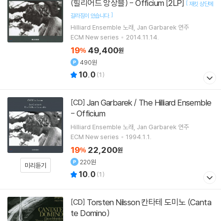
(힐리어드 앙상블) - Officium [2LP]
[
재킷 상단에
]
갈라짐이 있습니다.
Hilliard Ensemble
노래
Jan Garbarek
연주
ECM New series
2014.11.14.
19
49,400
%
원
490원
10.0
(
1
)
Jan Garbarek / The Hilliard Ensemble
[CD]
- Officium
Hilliard Ensemble
노래
Jan Garbarek
연주
ECM New series
1994.1.1.
19
22,200
%
원
220원
미리듣기
10.0
(
1
)
Torsten Nilsson 칸타테 도미노 (Canta
[CD]
te Domino)