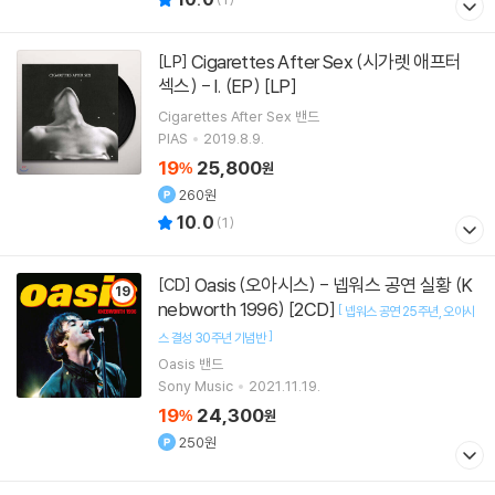
Cigarettes After Sex (시가렛 애프터
[LP]
섹스) - I. (EP) [LP]
Cigarettes After Sex
밴드
PIAS
2019.8.9.
19
25,800
%
원
260원
10.0
(
1
)
Oasis (오아시스) - 넵워스 공연 실황 (K
[CD]
19
nebworth 1996) [2CD]
[
넵워스 공연 25주년
오아시
]
스 결성 30주년 기념반
Oasis
밴드
Sony Music
2021.11.19.
19
24,300
%
원
250원