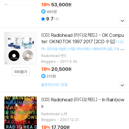
19
53,600
%
원
460원
9.7
(
6
)
Radiohead (라디오헤드) - OK Compu
[CD]
ter: OKNOTOK 1997 2017 [2CD 수입]
[
디지
팩 / 오리지널 아날로그 테입 리마스터링 / 미발매 트랙 삽입
구성: C
]
Radiohead
밴드
D 2개
Beggars
2017.6.30.
19
20,500
%
원
미리듣기
210원
올뮤직가이드 만점
Radiohead (라디오헤드) - In Rainbow
[CD]
s
Radiohead
노래
Beggars
2007.12.21.
19
17,700
%
원