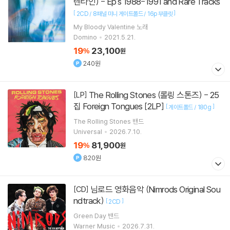
렌타인) - Ep's 1988-1991 and Rare Tracks
[
]
2CD / 8패널 미니 게이트폴드 / 16p 부클릿
My Bloody Valentine
노래
Domino
2021.5.21.
19
23,100
%
원
240원
The Rolling Stones (롤링 스톤즈) - 25
[LP]
집 Foreign Tongues [2LP]
[
]
게이트폴드 / 180g
The Rolling Stones
밴드
Universal
2026.7.10.
19
81,900
%
원
820원
님로드 영화음악 (Nimrods Original Sou
[CD]
ndtrack)
[
]
2CD
Green Day
밴드
Warner Music
2026.7.31.