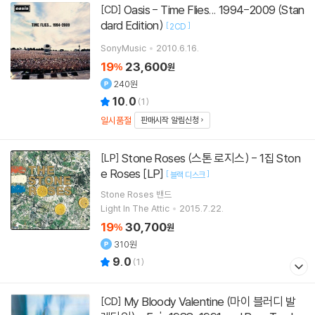
Oasis - Time Flies... 1994-2009 (Stan
[CD]
dard Edition)
[
]
2CD
SonyMusic
2010.6.16.
19
23,600
%
원
240원
10.0
(
1
)
일시품절
판매시작 알림신청
Stone Roses (스톤 로지스) - 1집 Ston
[LP]
e Roses [LP]
[
]
블랙 디스크
Stone Roses
밴드
Light In The Attic
2015.7.22.
19
30,700
%
원
310원
9.0
(
1
)
My Bloody Valentine (마이 블러디 발
[CD]