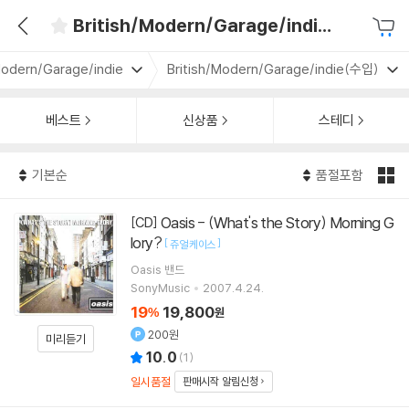
British/Modern/Garage/indie(수입)
Modern/Garage/indie
British/Modern/Garage/indie(수입)
베스트
신상품
스테디
기본순
품절포함
Oasis - (What's the Story) Morning G
[CD]
lory?
[
]
쥬얼 케이스
Oasis
밴드
SonyMusic
2007.4.24.
19
19,800
%
원
200원
미리듣기
10.0
(
1
)
일시품절
판매시작 알림신청