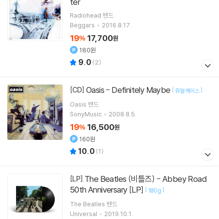
ter
Radiohead
밴드
Beggars
2016.8.17.
19
17,700
%
원
180원
9.0
(
2
)
Oasis - Definitely Maybe
[CD]
[
]
쥬얼 케이스
Oasis
밴드
SonyMusic
2008.8.5.
19
16,500
%
원
160원
10.0
(
1
)
The Beatles (비틀즈) - Abbey Road
[LP]
50th Anniversary [LP]
[
]
180g
The Beatles
밴드
Universal
2019.10.1.