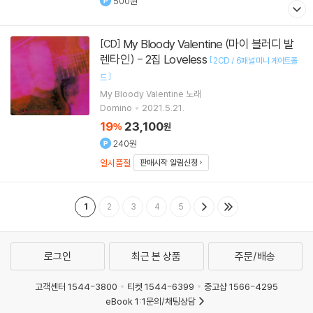
500원
My Bloody Valentine (마이 블러디 발
[CD]
렌타인) - 2집 Loveless
[
2CD / 6패널 미니 게이트폴
]
드
My Bloody Valentine
노래
Domino
2021.5.21.
19
23,100
%
원
240원
일시품절
판매시작 알림신청
1
2
3
4
5
로그인
최근 본 상품
주문/배송
고객센터 1544-3800
티켓 1544-6399
중고샵 1566-4295
eBook 1:1문의/채팅상담