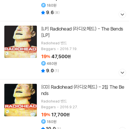
180원
9.6
(
8
)
Radiohead (라디오헤드) - The Bends
[LP]
[LP]
Radiohead
밴드
Beggars
2016.7.19.
19
47,500
%
원
480원
9.0
(
1
)
Radiohead (라디오헤드) - 2집 The Be
[CD]
nds
Radiohead
밴드
Beggars
2016.9.27.
19
17,700
%
원
180원
10.0
(
1
)