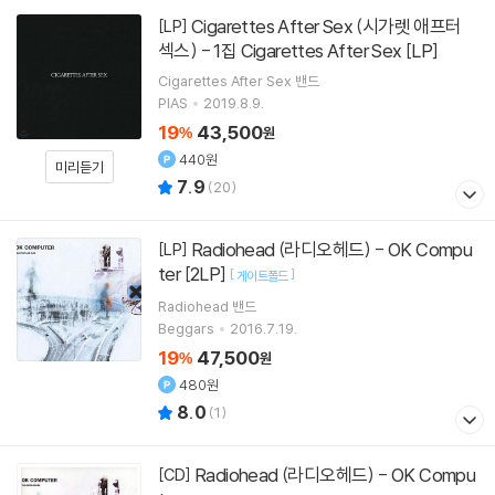
Cigarettes After Sex (시가렛 애프터
[LP]
섹스) - 1집 Cigarettes After Sex [LP]
Cigarettes After Sex
밴드
PIAS
2019.8.9.
19
43,500
%
원
440원
미리듣기
7.9
(
20
)
Radiohead (라디오헤드) - OK Compu
[LP]
ter [2LP]
[
]
게이트폴드
Radiohead
밴드
Beggars
2016.7.19.
19
47,500
%
원
480원
8.0
(
1
)
Radiohead (라디오헤드) - OK Compu
[CD]