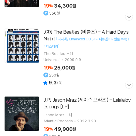
19
34,300
%
원
350원
The Beatles (비틀즈) - A Hard Day's
[CD]
Night
[
디지팩 / Enhanced CD (미니 다큐멘터리 필름 수록) /
]
리마스터링
The Beatles
노래
Universal
2009.9.9.
19
25,000
%
원
250원
9.3
(
3
)
Jason Mraz (제이슨 므라즈) - Lalalalov
[LP]
esongs [LP]
Jason Mraz
노래
Atlantic Records
2022.3.23.
19
49,900
%
원