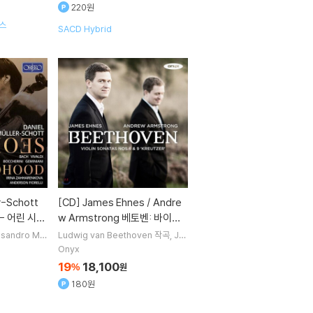
220원
스
SACD Hybrid
[CD]
James Ehnes / Andre
- 어린 시절
w Armstrong 베토벤: 바이올
f My Chil
린 소나타 6, 9번 '크로이처' (Be
ssandro Mar
Ludwig van Beethoven
작곡
Ja
ller-Schott
mes Ehnes
Andrew Armstrong
ethoven: Violin Sonatas Op.
Onyx
연주
30/1, Op.47 'Kreutzer') 제임
19
18,100
%
원
스 에네스, 앤드류 암스트롱
180원