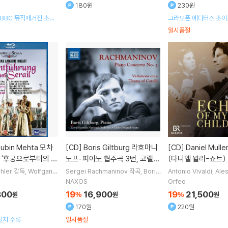
180원
230원
BBC 뮤직매거진 초이
그라모폰 에디터스 초이
일시품절
[CD]
Boris Giltburg 라흐마니
[CD]
Daniel Muller-Schott
 '후궁으로부터의 탈
노프: 피아노 협주곡 3번, 코렐리
(다니엘 뮐러-쇼트) 
: Die Entfuhrung
변주곡 - 보리스 길트버그 (Rac
의 메아리 (Echoes o
hler
감독
Wolfgang
Sergei Rachmaninov
작곡
Boris
Antonio Vivaldi
Ale
ozart
작곡
Mauro P
Giltburg
연주
Carlos Miguel Pri
cello
작곡
Daniel Mu
rail)
hmaninov: Piano Concerto
dhood)
NAXOS
Orfeo
 Kehrer
노래 외 6명
eto
지휘
Royal Scottish National
연주
No.3, Variations on a Them
800
19
16,900
19
21,500
원
%
원
%
원
Orchestra
오케스트라
e of Corelli)
170원
220원
설지 수록
일시품절