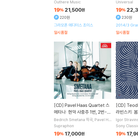
e Piau
노래
Psophos Quartet
연
bbado
지휘
ano Concer
Outhere Music
Universal
주
오케스트라
아바도 아르
19
21,500
19
22,
%
원
%
220원
230원
그라모폰 에디터스 초이스
2014/3 Gra
Editor's Cho
일시품절
일시품절
[CD]
Pavel Haas Quartet 스
[CD]
Teodor Currentzis 스트
메타나: 현악 사중주 1번, 2번-
라빈스키: 봄
파벨 하스 콰르텟 (Smetana: S
쿠렌치스 (Str
Bedrich Smetana
작곡
Pavel Ha
Igor Stravin
as Quartet
실내악
rrentzis
지휘
tring Quartets)
re du Prin
Supraphon
Sony Classi
스트라
19
17,000
19
17,9
%
원
%