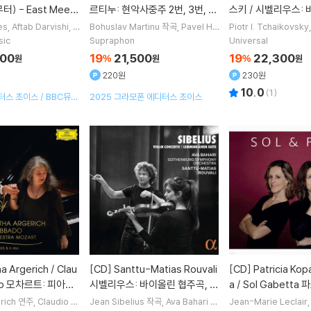
터) - East Meets
르티누: 현악사중주 2번, 3번, 5
스키 / 시벨리우스:
]
번, 7번 (Martinu: String Quar
주곡 - 리사 바티아슈
es
Aftab Darvishi
Bohuslav Martinu
작곡
Pavel Ha
Piotr I. Tchaikovsky
 Widmann
작곡 외 7명
as Quartet
실내악
us
작곡
Lisa Batiashv
tets 2, 3, 5, 7)
aikovsky / Sibelius
sic
Supraphon
Universal
iel Barenboim
지휘 외
oncertos)
800
19
21,500
19
22,300
원
%
원
%
원
220원
230원
10.0
(
1
)
스 초이스 / BBC뮤직
2025 그라모폰 에디터스 초이스
/ 디아파종 만점
[CD]
Santtu-Matias Rouvali
[CD]
Patricia Kopatchinskaj
do 모차르트: 피아노
시벨리우스: 바이올린 협주곡, 레
a / Sol Gabett
5번 (Mozart: Pi
민카이넨 모음곡 (Sibelius: Viol
친스카야, 솔 가베타
rich
연주
Claudio A
Jean Sibelius
작곡
Ava Bahari
연
Jean-Marie Leclair