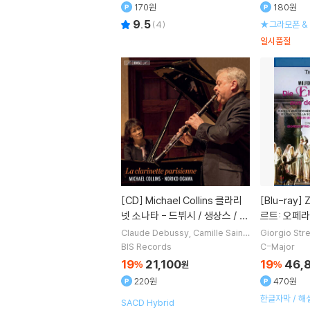
170원
180원
9.5
(
4
)
★그라모폰 & 
스
일시품절
[CD]
Michael Collins 클라리
[Blu-ray]
Zubin Mehta 모차
넷 소나타 - 드뷔시 / 생상스 / 풀
르트: 오페라
랑크 (Debussy / Saint-Saen
출' (Mozart
Claude Debussy
Camille Saint-
Giorgio Stre
Saens
Francis Poulenc
Andre
Amadeus M
s / Poulenc: La clarinette pa
aus dem Se
BIS Records
C-Major
Messager
작곡 외 3명
eter
Tobias
risienne)
19
21,100
19
46,
%
원
%
220원
470원
한글자막 / 해
SACD Hybrid