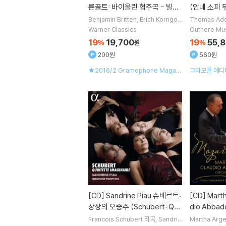
른골트: 바이올린 협주곡 - 빌데
(안네 소피 무
프랑 (Britten & Korngold: Vio
West [2LP
Benjamin Britten
Erich Korngol
Thomas Ad
d
작곡
Vilde Frang
연주
James
진은숙
Jorg
lin Concertos)
Warner Classics
Outhere Mu
Gaffigan
지휘 외 1명
19
19,700
19
55,
%
원
%
200원
560원
★2016/2 Gramophone Magazi
그라모폰 에디터
ne Disc of the Month
매거진 초이스 
[CD]
Sandrine Piau 슈베르트:
[CD]
Martha Argerich / Clau
상상의 오중주 (Schubert: Qui
dio Abba
ntette imaginaire)
협주곡 20번 2
Francois Schubert
작곡
Sandrin
Martha Arge