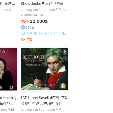
 바이올린 협
Kholodenko 베토벤: 바이올린
빌리 (Tch
소나타 5번 '봄', 9번 '크로이처',
Jean Sibeli
Ludwig van Beethoven
작곡
Ale
ili
연주
Dan
na Baeva
Vadym Kholodenko
: Violin C
3번 (Beethoven: Violin Sona
Outhere Music
 1명
연주
tas Nos. 5 "Spring", 9 'Kreut
19
22,900
%
원
zer" & 3)
230원
그라모폰 에디터스 초이스 / 디아파종
만점
일시품절
[CD]
Jordi Savall 베토벤: 교향
a 파트리샤 코파
곡 6번 `전원`, 7번, 8번, 9번 `합
 - 바이올린
창` - 조르디 사발 (Beethoven:
Jorg Widm
Ludwig van Beethoven
작곡
Jor