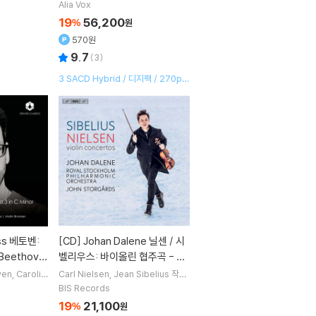
manuel Bach
di Savall
지휘
Le Concert Des N
Symphony Opp.68, 92, 93, 1
Alia Vox
외 2명
ations
오케스트라
25)
19
56,200
%
원
570원
9.7
(
3
)
3 SACD Hybrid / 디지팩 / 270p
부클릿
[CD]
Johan Dalene 닐센 / 시
Beethove
벨리우스: 바이올린 협주곡 - 유
 No.3)
한 달레네 (Carl Nielsen: Violin
ven
Carolin
Carl Nielsen
Jean Sibelius
작곡
an Biss
연주
Johan Dalene
연주
John Storga
Concerto Op.33 / Sibelius:
BIS Records
외 1명
rds
지휘 외 1명
Violin Concerto Op.47)
19
21,100
%
원