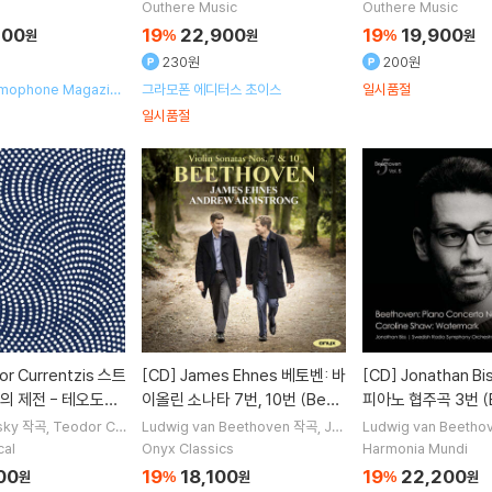
Orchestra Mozart
주
Santtu-Matias Rouvali
지휘
G
ann
Carl Philipp E
tos Nos. 20, 25)
in Concerto - Lemminkäine
과 첼로 2중주
Outhere Music
Outhere Music
oteborgs Symfoniker
오케스트라
Francisco Coll
작곡 
헤리치
n Suite)
300
19
22,900
19
19,900
원
%
원
%
원
230원
200원
mophone Magazine
그라모폰 에디터스 초이스
일시품절
ice
일시품절
[CD]
James Ehnes 베토벤: 바
[CD]
Jonathan Biss 베토벤:
의 제전 - 테오도르
이올린 소나타 7번, 10번 (Beet
피아노 협주곡 3번 (
avinsky: Le Sac
hoven: Violin Sonatas)
n: Piano Concerto
sky
작곡
Teodor Cu
Ludwig van Beethoven
작곡
Ja
Ludwig van Beetho
MusicAeterna
오케
mes Ehnes
Andrew Armstrong
e Shaw
작곡
Jonath
temps)
cal
Onyx Classics
Harmonia Mundi
연주
Malin Bromann
지휘 
00
19
18,100
19
22,200
원
%
원
%
원