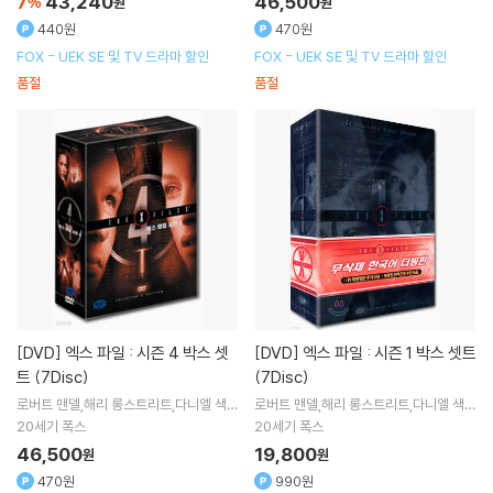
7
43,240
46,500
%
원
원
440원
470원
FOX - UEK SE 및 TV 드라마 할인
FOX - UEK SE 및 TV 드라마 할인
품절
품절
[DVD]
엑스 파일 : 시즌 4 박스 셋
[DVD]
엑스 파일 : 시즌 1 박스 셋트
트 (7Disc)
(7Disc)
로버트 맨델,해리 롱스트리트,다니엘 색헤
로버트 맨델,해리 롱스트리트,다니엘 색헤
임
임
20세기 폭스
20세기 폭스
46,500
19,800
원
원
470원
990원