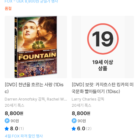
FOX - UEK 8,800원 균일가 행사
품절
[DVD]
천년을 흐르는 사랑 (1Dis
[DVD]
보랏: 카자흐스탄 킹카의 미
c)
국문화 빨아들이기 (1Disc)
Darren Aronofsky
감독
Rachel Wei
Larry Charles
감독
sz
주연
20세기 폭스
20세기 폭스
8,800
8,800
원
원
90원
90원
8.0
6.0
(
1
)
(
2
)
4월 FOX 파격 할인 행사