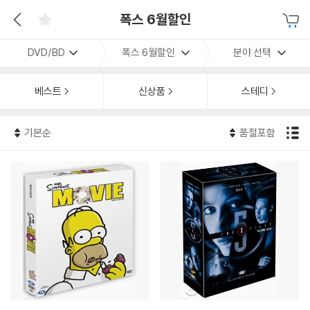
폭스 6월할인
DVD/BD
폭스 6월할인
분야 선택
베스트
신상품
스테디
기본순
품절포함