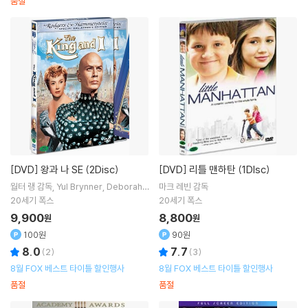
품절
[DVD]
왕과 나 SE (2Disc)
[DVD]
리틀 맨하탄 (1DIsc)
월터 랭
감독
Yul Brynner
Deborah K
마크 레빈
감독
err
출연
20세기 폭스
20세기 폭스
9,900
8,800
원
원
100원
90원
8.0
7.7
(
2
)
(
3
)
8월 FOX 베스트 타이틀 할인행사
8월 FOX 베스트 타이틀 할인행사
품절
품절