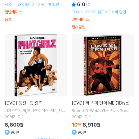
6.0
FOX - UEK SE 및 TV 드라마 할인
(
2
)
일반케이스
FOX - UEK SE 및 TV 드라마 할인
품절
일반케이스
일시품절
[DVD]
팻걸 : 팻 걸즈
[DVD]
러브 미 텐더 ME (1Disc)
네제스트 니케,모니크 이메스-잭슨,지미
Robert D. Webb
감독
Elvis Presley
잔 루이스,갓프레이
주연
20세기 폭스
20세기 폭스
8,800
10
8,910
원
%
원
90원
90원