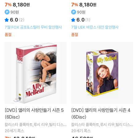
7
8,180
7
8,180
%
원
%
원
90원
90원
6.0
6.0
(
2
)
(
1
)
7월 FOX 공포&스릴러 무비 할인행사
7월 UEK 바캉스 대전 할인행사
품절
품절
[DVD]
앨리의 사랑만들기 시즌 5
[DVD]
앨리의 사랑만들기 시즌 4
(6Disc)
(6Disc)
칼리스타 플록하트,루시 리우,빌리 디스엘
칼리스타 플록하트,루시 리우,빌리 디스엘
리아,멜 담스키,제임스 폴리
리아,멜 담스키,제임스 폴리
20세기 폭스
20세기 폭스