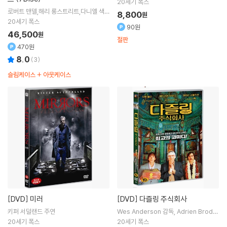
20세기 폭스
로버트 맨델,해리 롱스트리트,다니엘 색헤
8,800
원
임
20세기 폭스
90원
46,500
원
절판
470원
8.0
(
3
)
슬림케이스 + 아웃케이스
[DVD]
미러
[DVD]
다즐링 주식회사
키퍼 서덜랜드
주연
Wes Anderson
감독
Adrien Brody
Owen Wilson
출연
20세기 폭스
20세기 폭스