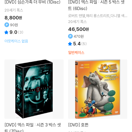
[DVD]
심슨가족 더 무비 (1Disc)
[DVD]
엑스 파일 : 시즌 5 박스 셋
트 (6Disc)
20세기 폭스
로버트 맨델,해리 롱스트리트,다니엘 색헤
8,800
원
임
20세기 폭스
90원
46,500
원
9.0
(
3
)
470원
아웃케이스 없음
5.4
(
5
)
일반케이스
[DVD]
엑스 파일 : 시즌 3 박스 셋
[DVD]
호튼
트 (7Disc)