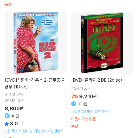
품절
[DVD]
빅마마 하우스 2: 근무중 이
[DVD]
플라이 2 DE (2disc)
상무 (1Disc)
20세기 폭스
존 휘셀
감독
7
9,210
%
원
20세기 폭스
100원
8,800
원
4월 FOX 파격 할인 행사
90원
아웃케이스 있음
3.0
(
1
)
품절
5월 폭스 어린이날 기념 DVD 할인행사