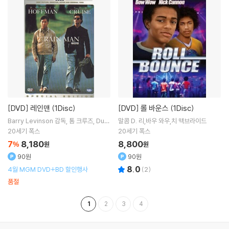
[DVD]
레인맨 (1Disc)
[DVD]
롤 바운스 (1Disc)
Barry Levinson
감독
톰 크루즈
Dust
말콤 D. 리,바우 와우,치 맥브라이드
in Hoffman
출연
20세기 폭스
20세기 폭스
7
8,180
8,800
%
원
원
90원
90원
8.0
4월 MGM DVD+BD 할인행사
(
2
)
품절
1
2
3
4