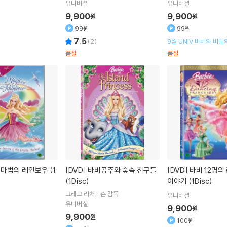
Walker
주연
유니버셜
유니버셜
9,900
9,900
원
원
99원
99원
7.5
(
2
)
9월 UNIV 바비와 비밀의
시기념 할인행사
품절
품절
[DVD]
바비공주와 숲속 친구들
[DVD]
바비 12명의 춤추는 공주
(1Disc)
이야기 (1Disc)
그레그 리처드슨
감독
유니버셜
유니버셜
9,900
원
9,900
원
100원