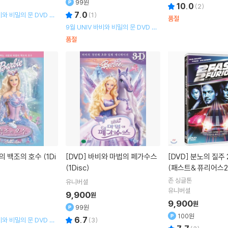
99원
10.0
(
2
)
7.0
비와 비밀의 문 DVD 출
(
1
)
품절
사
9월 UNIV 바비와 비밀의 문 DVD 출
시기념 할인행사
품절
[DVD]
바비와 마법의 페가수스
[DVD]
분노의 질주 2 (1Disc)
(1Disc)
(패스트& 퓨리어스2
존 싱글톤
유니버셜
유니버셜
9,900
원
9,900
원
99원
100원
6.7
비와 비밀의 문 DVD 출
(
3
)