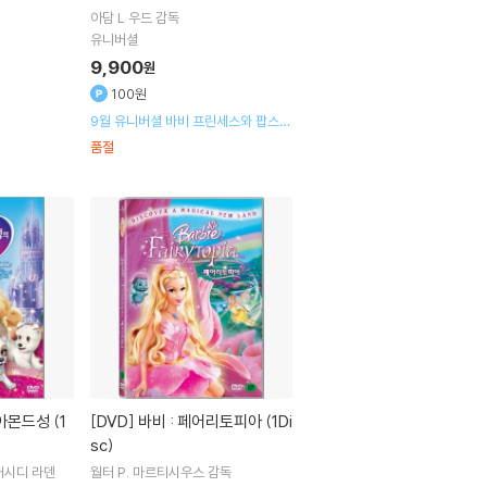
아담 L 우드
감독
유니버셜
9,900
원
100원
9월 유니버셜 바비 프린세스와 팝스타
출시기념 할인행사
품절
[DVD]
바비 : 페어리토피아 (1Di
sc)
캐시디 라덴
월터 P. 마르티시우스
감독