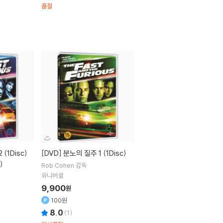
품절
[DVD]
분노의 질주 1 (1Disc)
)
Rob Cohen
감독
유니버셜
9,900
원
100원
8.0
(
1
)