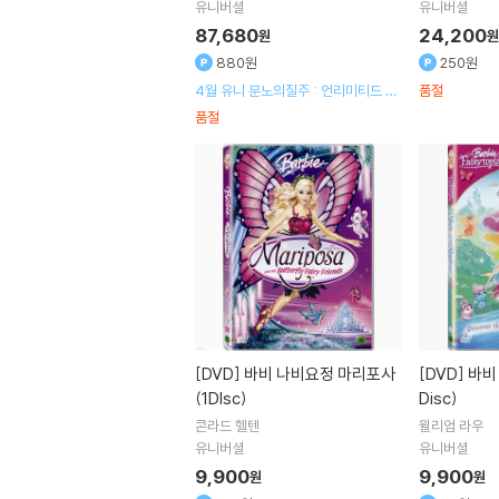
tin Lin
감독
Vin Diesel
주연 외 2명
Walker
주연
유니버셜
유니버셜
87,680
24,200
원
원
880원
250원
4월 유니 분노의질주 : 언리미티드 개
품절
봉기념 행사
품절
[DVD]
바비 나비요정 마리포사
[DVD]
바비 마법의 레인보우 (1
(1DIsc)
Disc)
콘라드 헬텐
윌리엄 라우
유니버셜
유니버셜
9,900
9,900
원
원