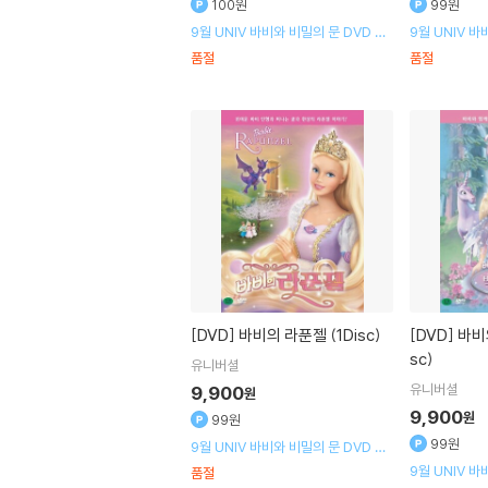
100원
99원
9월 UNIV 바비와 비밀의 문 DVD 출
9월 UNIV 바
시기념 할인행사
시기념 할인행
품절
품절
[DVD]
바비의 라푼젤 (1Disc)
[DVD]
바비의 백조의 호수 (1Di
sc)
유니버셜
유니버셜
9,900
원
9,900
원
99원
99원
9월 UNIV 바비와 비밀의 문 DVD 출
시기념 할인행사
9월 UNIV 바
품절