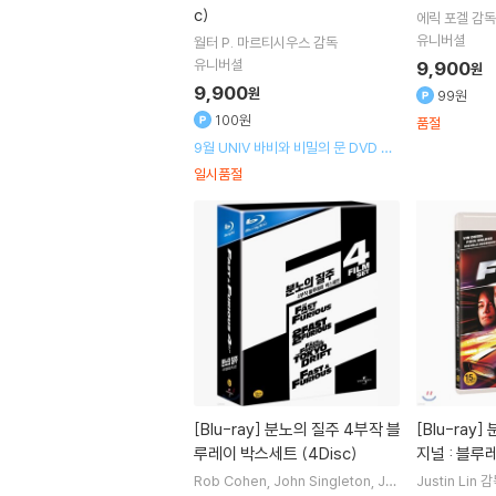
c)
에릭 포겔
감독
유니버셜
월터 P. 마르티시우스
감독
유니버셜
9,900
원
9,900
원
99원
100원
품절
9월 UNIV 바비와 비밀의 문 DVD 출
시기념 할인행사
일시품절
[Blu-ray]
분노의 질주 4부작 블
[Blu-ray]
분노의 질주 : 더 오리
루레이 박스세트 (4Disc)
지널 : 블루레
Rob Cohen
John Singleton
Jus
Justin Lin
감