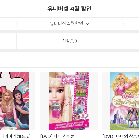
유니버셜 4월 할인
유니버셜 4월 할인
신상품
다이어리(1Disc)
[DVD]
바비 싱어롱
[DVD]
바비와 삼총사(