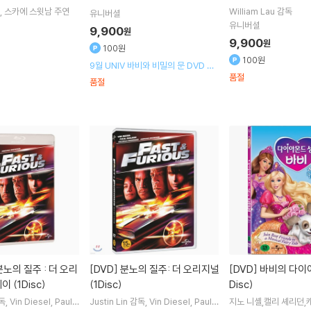
스카에 스윗남
주연
William Lau
감독
유니버셜
유니버셜
9,900
원
9,900
원
100원
100원
9월 UNIV 바비와 비밀의 문 DVD 출
품절
시기념 할인행사
품절
[DVD]
분노의 질주: 더 오리지널
[DVD]
바비의 다이아몬드성 (1
이 (1Disc)
(1Disc)
Disc)
독
Vin Diesel
Paul
Justin Lin
감독
Vin Diesel
Paul
지노 니셸,캘리 셰리던,