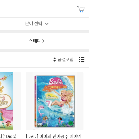
분야 선택
스테디
품절포함
1Disc)
[DVD]
바비의 인어공주 이야기