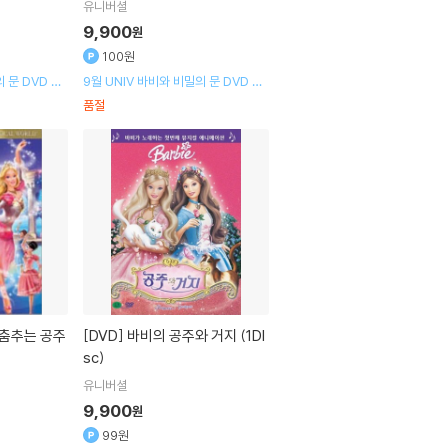
유니버셜
9,900
원
100원
 문 DVD 출
9월 UNIV 바비와 비밀의 문 DVD 출
시기념 할인행사
품절
[DVD]
바비의 공주와 거지 (1DI
sc)
유니버셜
9,900
원
99원