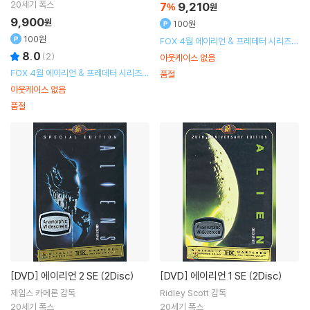
20세기 폭스
7
9,210
%
원
9,900
원
100원
100원
FOX 4월 에이리언 & 프레데터 시리즈
할인 행사
8.0
(
2
)
아웃케이스 없음
FOX 4월 에이리언 & 프레데터 시리즈
품절
할인 행사
아웃케이스 없음
품절
[DVD]
에이리언 2 SE (2Disc)
[DVD]
에이리언 1 SE (2Disc)
제임스 카메론
감독
Ridley Scott
감독
20세기 폭스
20세기 폭스