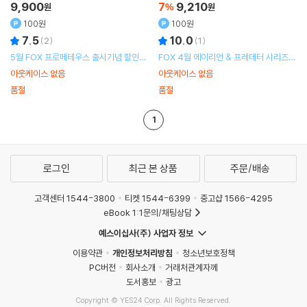
9,900
7
9,210
원
%
원
100원
100원
7.5
10.0
(
2
)
(
1
)
5월 FOX 프로메테우스 출시기념 할인행
FOX 4월 에이리언 & 프레데터 시리즈
사
할인 행사
아웃케이스 없음
아웃케이스 없음
품절
품절
1
로그인
최근 본 상품
주문/배송
고객센터 1544-3800
티켓 1544-6399
중고샵 1566-4295
eBook 1:1문의/채팅상담
예스이십사(주) 사업자 정보
이용약관
개인정보처리방침
청소년보호정책
PC버전
회사소개
거래처관계자께
도서홍보
광고
Copyright © YES24 Corp. All Rights Reserved.