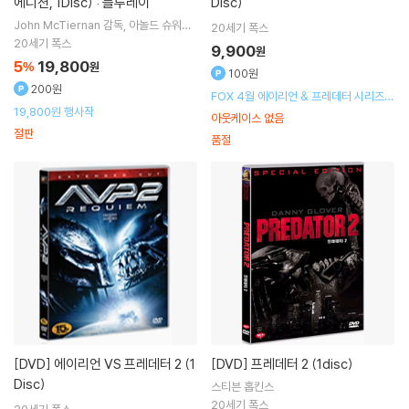
에디션, 1Disc) : 블루레이
Disc)
John McTiernan
감독
아놀드 슈워제
20세기 폭스
네거
주연
20세기 폭스
9,900
원
5
19,800
%
원
100원
200원
FOX 4월 에이리언 & 프레데터 시리즈
19,800원 행사작
할인 행사
아웃케이스 없음
절판
품절
[DVD]
에이리언 VS 프레데터 2 (1
[DVD]
프레데터 2 (1disc)
Disc)
스티븐 홉킨스
20세기 폭스