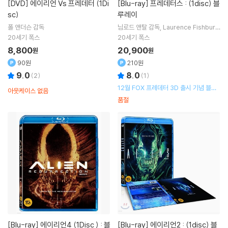
[DVD]
에이리언 Vs 프레데터 (1Di
[Blu-ray]
프레데터스 : (1disc) 블
sc)
루레이
폴 앤더슨
감독
님로드 앤탈
감독
Laurence Fishburn
e
Adrien Brody
Topher Grace
출
20세기 폭스
20세기 폭스
연 외 1명
8,800
20,900
원
원
90원
210원
9.0
8.0
(
2
)
(
1
)
12월 FOX 프레데터 3D 출시 기념 블루
아웃케이스 없음
레이 할인 행사
품절
[Blu-ray]
에이리언4 (1Disc ) : 블
[Blu-ray]
에이리언2 : (1disc) 블