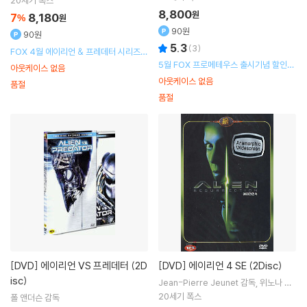
20세기 폭스
8,800
원
7
8,180
%
원
90원
90원
5.3
(
3
)
FOX 4월 에이리언 & 프레데터 시리즈
할인 행사
5월 FOX 프로메테우스 출시기념 할인행
아웃케이스 없음
사
아웃케이스 없음
품절
품절
[DVD]
에이리언 VS 프레데터 (2D
[DVD]
에이리언 4 SE (2Disc)
isc)
Jean-Pierre Jeunet
감독
위노나 라
이더
Sigourney Weaver
출연
20세기 폭스
폴 앤더슨
감독