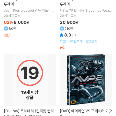
루레이
루레이
Jean-Pierre Jeunet
감독
위노나 라
제임스 카메론
감독
Sigourney Weav
이더
Sigourney Weaver
주연
er
Michael Biehn
주연
20세기 폭스
20세기 폭스
62
8,000
20,900
%
원
원
80원
210원
8.0
절판
(
1
)
11월 FOX 블루레이 할인행사
품절
[Blu-ray]
프레데터 (얼티밋 헌터
[DVD]
에이리언 VS 프레데터 2 (2