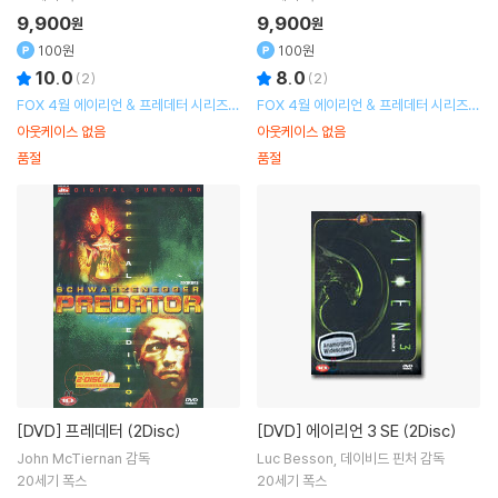
9,900
9,900
원
원
100원
100원
10.0
8.0
(
2
)
(
2
)
FOX 4월 에이리언 & 프레데터 시리즈
FOX 4월 에이리언 & 프레데터 시리즈
할인 행사
할인 행사
아웃케이스 없음
아웃케이스 없음
품절
품절
[DVD]
프레데터 (2Disc)
[DVD]
에이리언 3 SE (2Disc)
John McTiernan
감독
Luc Besson
데이비드 핀처
감독
20세기 폭스
20세기 폭스