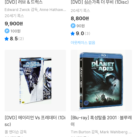
[DVD]
러브 & 드럭스
[DVD]
심슨가족 더 무비 (1Disc)
Edward Zwick
감독
Anne Hathawa
20세기 폭스
y
주연
Jake Gyllenhaal
출연
20세기 폭스
8,800
원
9,900
원
90원
100원
9.0
(
3
)
8.5
(
2
)
아웃케이스 없음
[DVD]
에이리언 Vs 프레데터 (1Di
[Blu-ray]
혹성탈출 2001 : 블루레
sc)
이
폴 앤더슨
감독
Tim Burton
감독
Mark Wahlberg
주