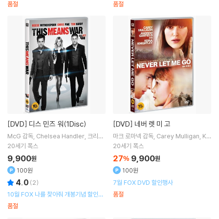
품절
품절
[DVD]
디스 민즈 워(1Disc)
[DVD]
네버 렛 미 고
McG
감독
Chelsea Handler
크리스
마크 로마넥
감독
Carey Mulligan
Kei
파인
Tom Hardy
출연 외 1명
ra Knightley
출연
20세기 폭스
20세기 폭스
9,900
27
9,900
원
%
원
100원
100원
4.0
(
2
)
7월 FOX DVD 할인행사
10월 FOX 나를 찾아줘 개봉기념 할인행
품절
사
품절