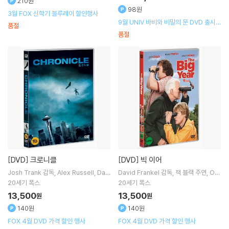
210원
98원
3월 FOX 신학기 블루레이 할인행사
9월 UNIV 바비와 비밀의 문 DVD 출시기
품절
념 할인행사
품절
[DVD]
크로니클
[DVD]
빅 이어
Josh Trank
감독
Alex Russell
Dan
David Frankel
감독
잭 블랙
주연
Ow
e DeHaan
출연
en Wilson
스티브 마틴
출연
20세기 폭스
20세기 폭스
13,500
13,500
원
원
140원
140원
FOX 4월 DVD 가격 할인 행사
FOX 4월 DVD 가격 할인 행사