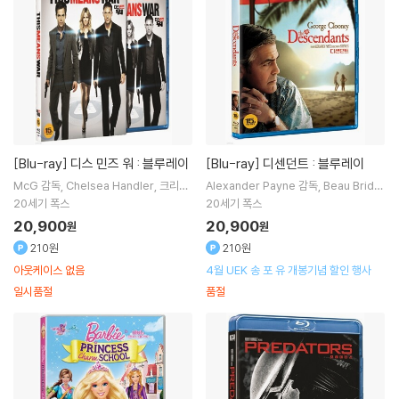
[Blu-ray]
디스 민즈 워 : 블루레이
[Blu-ray]
디센던트 : 블루레이
McG
감독
Chelsea Handler
크리스
Alexander Payne
감독
Beau Bridg
파인
Tom Hardy
출연 외 1명
es
매튜 릴라드
Judy Greer
출연 외 1
20세기 폭스
20세기 폭스
명
20,900
20,900
원
원
210원
210원
아웃케이스 없음
4월 UEK 송 포 유 개봉기념 할인 행사
일시품절
품절