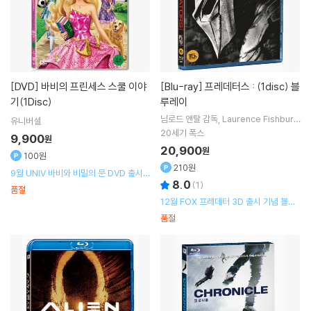
[DVD]
바비의 프린세스 스쿨 이야
[Blu-ray]
프레데터스 : (1disc) 블
기(1Disc)
루레이
님로드 앤탈
감독
Laurence Fishburn
유니버셜
e
Adrien Brody
Topher Grace
출
20세기 폭스
9,900
원
연 외 1명
20,900
원
100원
210원
9월 UNIV 바비와 비밀의 문 DVD 출시기
8.0
(
1
)
념 할인행사
품절
12월 FOX 프레데터 3D 출시 기념 블루
레이 할인 행사
품절