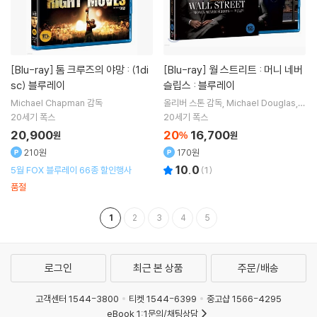
[Blu-ray]
톰 크루즈의 야망 : (1di
[Blu-ray]
월 스트리트 : 머니 네버
sc) 블루레이
슬립스 : 블루레이
Michael Chapman
감독
올리버 스톤
감독
Michael Douglas
S
usan Sarandon
Charlie Sheen
출연
20세기 폭스
20세기 폭스
외 2명
20,900
20
16,700
원
%
원
210원
170원
10.0
5월 FOX 블루레이 66종 할인행사
(
1
)
품절
1
2
3
4
5
로그인
최근 본 상품
주문/배송
고객센터 1544-3800
티켓 1544-6399
중고샵 1566-4295
eBook 1:1문의/채팅상담