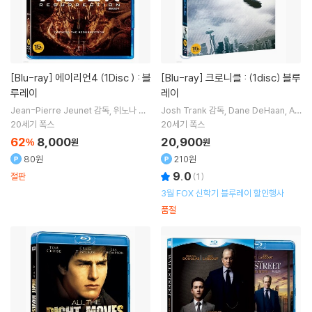
[Blu-ray]
에이리언4 (1Disc ) : 블
[Blu-ray]
크로니클 : (1disc) 블루
루레이
레이
Jean-Pierre Jeunet
감독
위노나 라
Josh Trank
감독
Dane DeHaan
Al
이더
Sigourney Weaver
주연
ex Russell
출연
20세기 폭스
20세기 폭스
62
8,000
20,900
%
원
원
80원
210원
9.0
절판
(
1
)
3월 FOX 신학기 블루레이 할인행사
품절