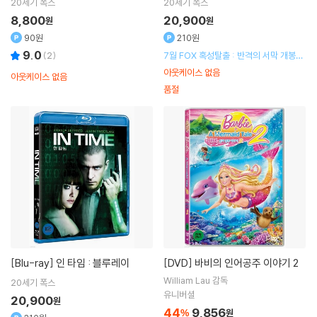
연
Helena Bonham Carter
출연
20세기 폭스
20세기 폭스
8,800
20,900
원
원
90원
210원
9.0
(
2
)
7월 FOX 혹성탈출 : 반격의 서막 개봉기
념 할인행사
아웃케이스 없음
아웃케이스 없음
품절
[Blu-ray]
인 타임 : 블루레이
[DVD]
바비의 인어공주 이야기 2
William Lau
감독
20세기 폭스
유니버셜
20,900
원
44
9,856
%
원