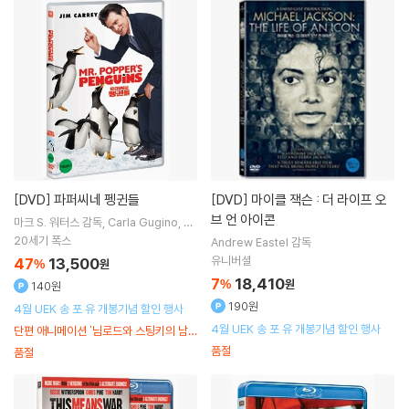
[DVD]
파퍼씨네 펭귄들
[DVD]
마이클 잭슨 : 더 라이프 오
브 언 아이콘
마크 S. 워터스
감독
Carla Gugino
Ji
m Carrey
출연
20세기 폭스
Andrew Eastel
감독
유니버셜
47
13,500
%
원
7
18,410
%
원
140원
190원
4월 UEK 송 포 유 개봉기념 할인 행사
4월 UEK 송 포 유 개봉기념 할인 행사
단편 애니메이션 '님로드와 스팅키의 남극
어드벤처' 수록
품절
품절