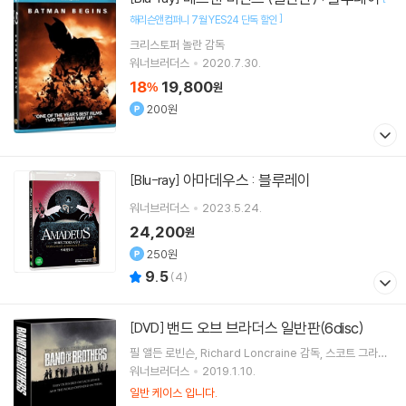
]
해리슨앤컴퍼니 7월 YES24 단독 할인
크리스토퍼 놀란
감독
워너브러더스
2020.7.30.
18
19,800
%
원
200원
아마데우스 : 블루레이
[Blu-ray]
워너브러더스
2023.5.24.
24,200
원
250원
9.5
(
4
)
밴드 오브 브라더스 일반판(6disc)
[DVD]
필 앨든 로빈슨
Richard Loncraine
감독
스코트 그라임
즈
매튜 새틀
출연 외 4명
워너브러더스
2019.1.10.
일반 케이스 입니다.