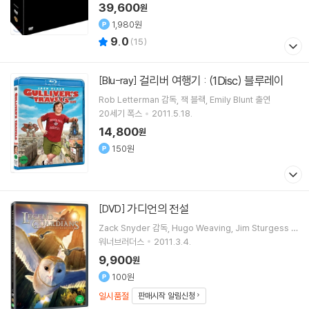
39,600
원
1,980원
9.0
(
15
)
걸리버 여행기 : (1Disc) 블루레이
[Blu-ray]
Rob Letterman
감독
잭 블랙
Emily Blunt
출연
20세기 폭스
2011.5.18.
14,800
원
150원
가디언의 전설
[DVD]
Zack Snyder
감독
Hugo Weaving
Jim Sturgess
출
연
워너브러더스
2011.3.4.
9,900
원
100원
일시품절
판매시작 알림신청