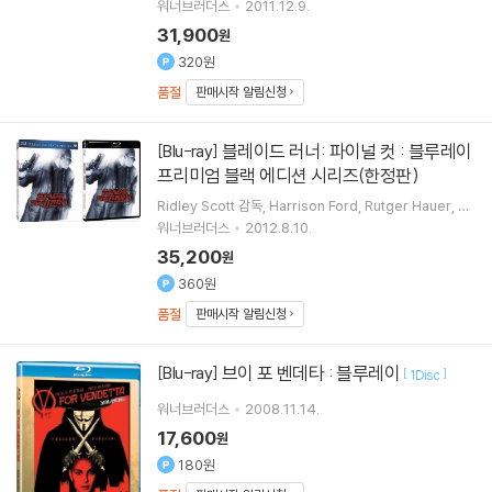
Bloom
Diane Kruger
출연
워너브러더스
2011.12.9.
31,900
원
320원
품절
판매시작 알림신청
블레이드 러너: 파이널 컷 : 블루레이
[Blu-ray]
프리미엄 블랙 에디션 시리즈(한정판)
Ridley Scott
감독
Harrison Ford
Rutger Hauer
Da
ryl Hannah
주연 외 1명
워너브러더스
2012.8.10.
35,200
원
360원
품절
판매시작 알림신청
브이 포 벤데타 : 블루레이
[Blu-ray]
[
]
1Disc
워너브러더스
2008.11.14.
17,600
원
180원