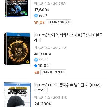
워너브러더스
2010.5.7.
17,600
원
180원
일시품절
판매시작 알림신청
반지의 제왕 박스세트(극장판): 블루
[Blu-ray]
레이
워너브러더스
2010.4.9.
43,500
원
440원
10.0
(
1
)
품절
판매시작 알림신청
뻐꾸기 둥지위로 날아간 새 (1Disc) :
[Blu-ray]
블루레이
워너브러더스
2008.8.8.
24,200
원