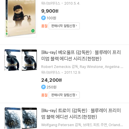
워너브러더스
2010.5.4.
9,900
원
100원
품절
판매시작 알림신청
베오울프 (감독판) : 블루레이 프리
[Blu-ray]
미엄 블랙 에디션 시리즈(한정판)
Robert Zemeckis
감독
Ray Winstone
Angelina Jo
lie
출연
워너브러더스
2011.12.9.
24,200
원
250원
품절
판매시작 알림신청
트로이 (감독판) : 블루레이 프리미
[Blu-ray]
엄 블랙 에디션 시리즈(한정판)
Wolfgang Petersen
감독
브래드 피트
주연
Orlando