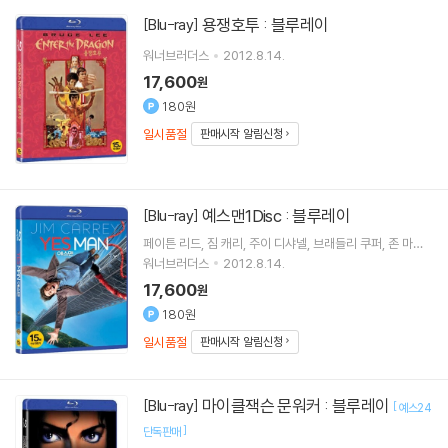
용쟁호투 : 블루레이
[Blu-ray]
워너브러더스
2012.8.14.
17,600
원
180원
일시품절
판매시작 알림신청
예스맨1Disc : 블루레이
[Blu-ray]
페이튼 리드, 짐 캐리, 주이 디샤넬, 브래들리 쿠퍼, 존 마이
클 히긴즈
워너브러더스
2012.8.14.
17,600
원
180원
일시품절
판매시작 알림신청
마이클잭슨 문워커 : 블루레이
[Blu-ray]
[
예스24
]
단독판매