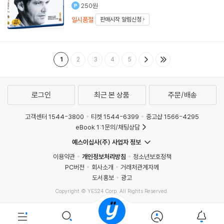
250원
일시품절
판매시작 알림신청
1
2
3
4
5
로그인
최근 본 상품
주문/배송
고객센터 1544-3800
티켓 1544-6399
중고샵 1566-4295
eBook 1:1문의/채팅상담
예스이십사(주) 사업자 정보
이용약관
개인정보처리방침
청소년보호정책
PC버전
회사소개
거래처관계자께
도서홍보
광고
Copyright © YES24 Corp. All Rights Reserved.
MATOM6