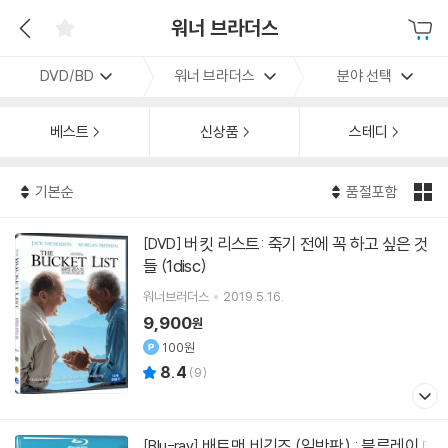
워너 브라더스
DVD/BD
워너 브라더스
분야 선택
베스트
신상품
스테디
기본순
품절포함
버킷 리스트: 죽기 전에 꼭 하고 싶은 것
[DVD]
들 (1disc)
워너브러더스
2019.5.16.
9,900
원
100원
8.4
(
9
)
배트맨 비긴즈 (일반판) : 블루레이
[Blu-ray]
[