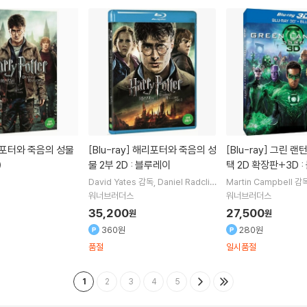
[Blu-ray]
해리포터와 죽음의 성
[Blu-ray]
그린 랜턴 : 반지의 선
)
물 2부 2D : 블루레이
택 2D 확장판+3D 
David Yates
감독
Daniel Radcliff
Martin Campbell
감
e
Emma Watson
주연
nolds
Blake Lively
워너브러더스
워너브러더스
35,200
27,500
원
원
360원
280원
품절
일시품절
1
2
3
4
5