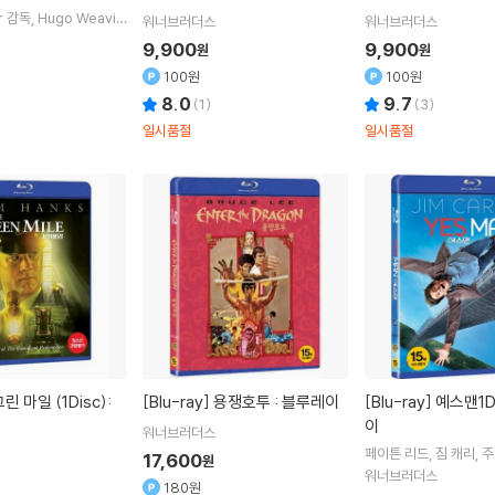
r
감독
Hugo Weavin
워너브러더스
워너브러더스
gess
출연
9,900
9,900
원
원
100원
100원
8.0
9.7
(
1
)
(
3
)
일시품절
일시품절
[Blu-ray]
용쟁호투 : 블루레이
[Blu-ray]
예스맨1Disc : 블루레
이
워너브러더스
페이튼 리드, 짐 캐리, 
17,600
원
래들리 쿠퍼, 존 마이클
워너브러더스
180원