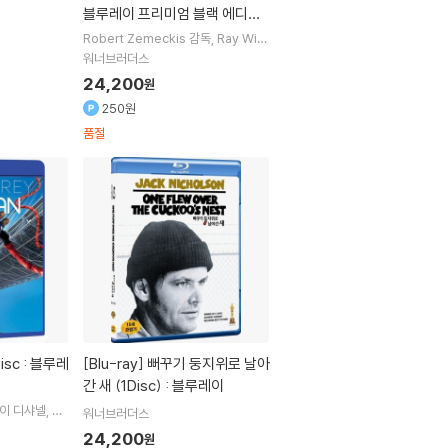
블루레이 프리미엄 블랙 에디션
시리즈(한정판)
Robert Zemeckis
감독
Ray Win
stone
Angelina Jolie
출연
워너브러더스
24,200
원
250원
품절
[Blu-ray]
뻐꾸기 둥지위로 날아
간 새 (1Disc) : 블루레이
주이 디샤넬, 브
워너브러더스
 히긴즈
24,200
원