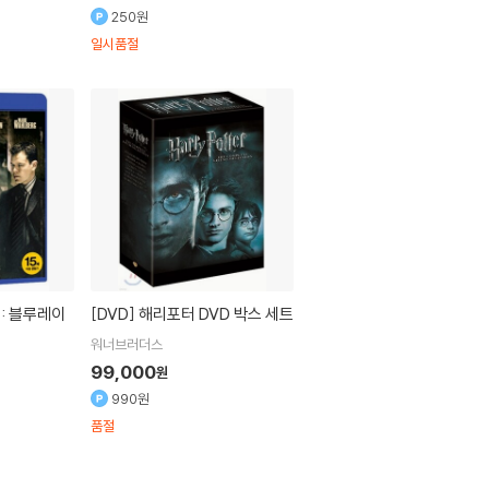
250원
일시품절
[DVD]
해리포터 DVD 박스 세트
워너브러더스
99,000
원
990원
품절