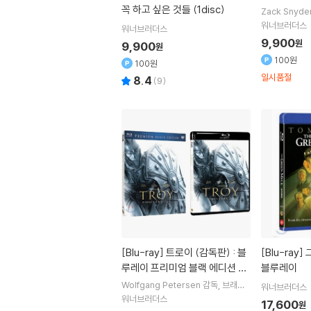
꼭 하고 싶은 것들 (1disc)
Zack Snyde
g
Jim Stur
워너브러더스
워너브러더스
9,900
원
9,900
원
100원
100원
일시품절
8.4
(
9
)
[Blu-ray]
트로이 (감독판) : 블
[Blu-ray]
그린 마일 (1Disc):
루레이 프리미엄 블랙 에디션 시
블루레이
리즈(한정판)
Wolfgang Petersen
감독
브래드
워너브러더스
피트
주연
Orlando Bloom
Diane
워너브러더스
17,600
원
Kruger
출연