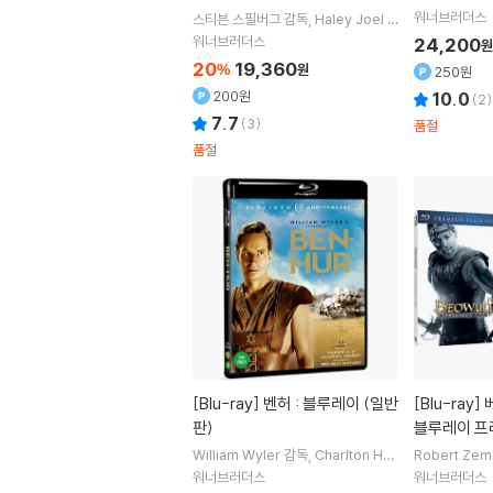
eth Paltrow
워너브러더스
스티븐 스필버그
감독
Haley Joel O
주연
sment
Jude Law
윌리엄 허트
출
워너브러더스
24,200
원
연
20
19,360
%
원
250원
200원
10.0
(
2
)
7.7
(
3
)
품절
품절
[Blu-ray]
벤허 : 블루레이 (일반
[Blu-ray]
베오울프 (감독판) :
판)
블루레이 프
시리즈(한정
William Wyler
감독
Charlton He
Robert Zem
ston
주연
stone
Angel
워너브러더스
워너브러더스