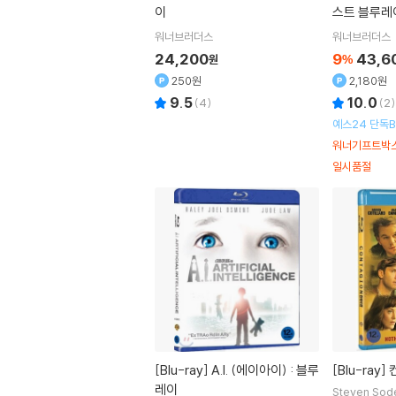
이
스트 블루레
워너브러더스
워너브러더스
24,200
9
43,6
원
%
250원
2,180원
9.5
10.0
(
4
)
(
2
)
예스24 단독
워너기프트박스
다.
일시품절
[Blu-ray]
A.I. (에이아이) : 블루
[Blu-ray]
레이
Steven Sod