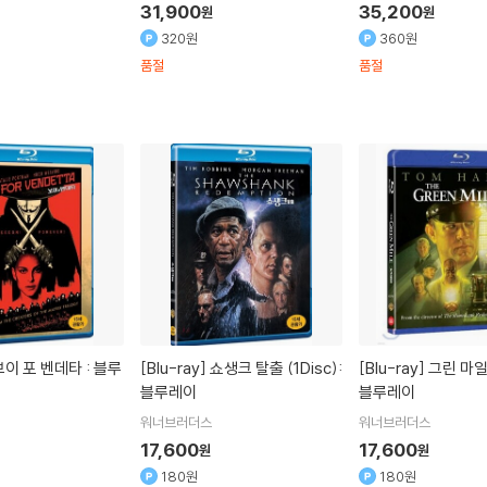
31,900
35,200
원
원
320원
360원
품절
품절
[Blu-ray]
쇼생크 탈출 (1Disc):
[Blu-ray]
그린 마일 (1Disc):
블루레이
블루레이
워너브러더스
워너브러더스
17,600
17,600
원
원
180원
180원