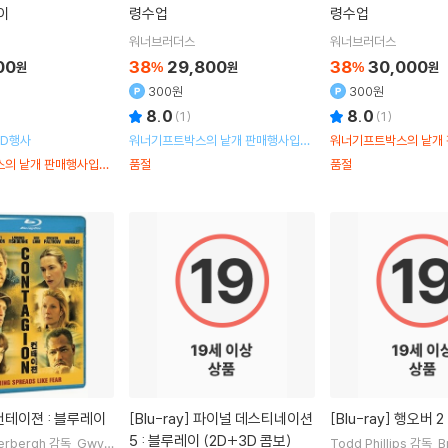
이
령수업
령수업
워너브러더스
워너브러더스
00
38
29,800
38
30,000
원
%
원
%
원
300원
300원
8.0
8.0
(
1
)
(
1
)
BD행사
워너기프트박스의 낱개 판매행사입니
워너기프트박스의 낱개
다.
다.
의 낱개 판매행사입니
품절
품절
컨테이젼 : 블루레이
[Blu-ray]
파이널 데스티네이션
[Blu-ray]
행오버 2
5 : 블루레이 (2D+3D 콤보)
erbergh
감독
Gwyn
Todd Phillips
감독
B