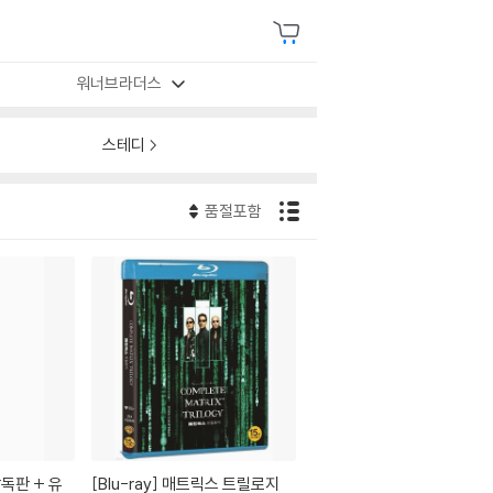
워너브라더스
스테디
품절포함
[Blu-ray]
매트릭스 트릴로지