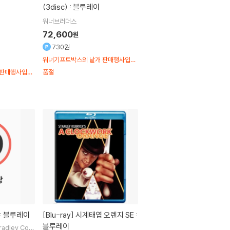
(3disc) : 블루레이
워너브러더스
72,600
원
730원
워너기프트박스의 낱개 판매행사입니
다.매트릭스아웃케이스는 있는 제품입
 판매행사입니
품절
니다.
 : 블루레이
[Blu-ray]
시계태엽 오렌지 SE :
블루레이
radley Coo