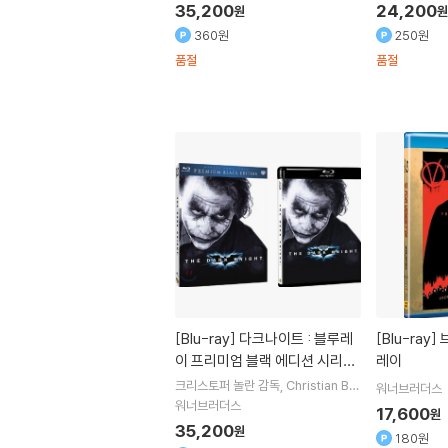
35,200
24,200
원
원
360원
250원
품절
품절
[Blu-ray]
다크나이트 : 블루레
[Blu-ray]
브이 포 벤데타 : 블루
이 프리미엄 블랙 에디션 시리즈
레이
(한정판)
크리스토퍼 놀란
감독
Christian Bal
워너브러더스
e
Heath Ledger
출연
워너브러더스
17,600
원
35,200
원
180원