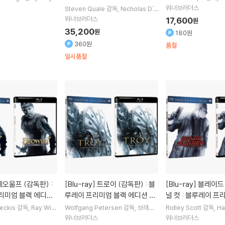
맷 데이먼
Jude Law
per
Ed Helms
Zach
워너브러더스
Steven Quale
감독
Nicholas D'A
s
출연 외 2명
gosto
Emma Bell (배우)
Tony T
워너브러더스
17,600
원
odd
출연
35,200
원
180원
360원
품절
일시품절
[Blu-ray]
트로이 (감독판) : 블
[Blu-ray]
블레이드 러너: 파이
리미엄 블랙 에디션
루레이 프리미엄 블랙 에디션 시
널 컷 : 블루레이 프
판)
리즈(한정판)
에디션 시리즈(한정
eckis
감독
Ray Win
Wolfgang Petersen
감독
브래드
Ridley Scott
감독
Ha
ina Jolie
출연
피트
주연
Orlando Bloom
Diane
Rutger Hauer
Daryl
워너브러더스
워너브러더스
Kruger
출연
연 외 1명