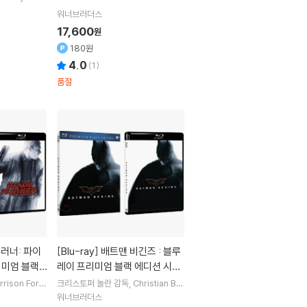
 Galifianaki
워너브러더스
17,600
원
180원
4.0
(
1
)
품절
[Blu-ray]
배트맨 비긴즈 : 블루
리미엄 블랙
레이 프리미엄 블랙 에디션 시리
판)
즈(한정판)
rrison Ford
크리스토퍼 놀란
감독
Christian Bal
 Hannah
주
e
Michael Caine
출연
워너브러더스