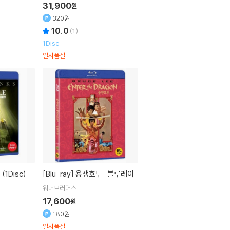
31,900
원
320원
10.0
(
1
)
1Disc
일시품절
[Blu-ray]
용쟁호투 : 블루레이
워너브러더스
17,600
원
180원
일시품절