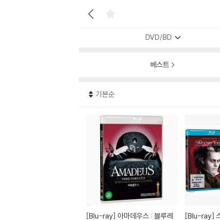
DVD/BD
베스트
기본순
[Blu-ray]
아마데우스 : 블루레
[Blu-ray]
스위니 토드+버킷리