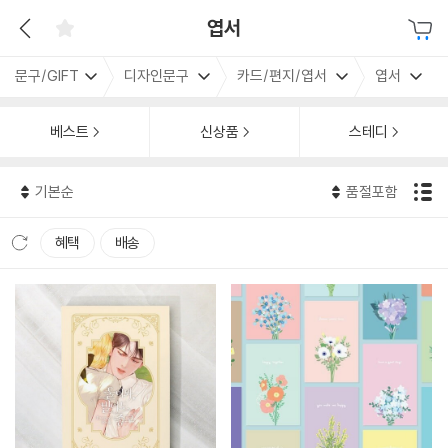
엽서
문구/GIFT
디자인문구
카드/편지/엽서
엽서
베스트
신상품
스테디
기본순
품절포함
혜택
배송