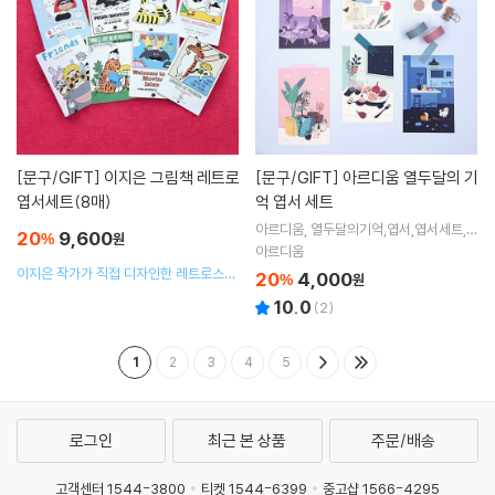
[문구/GIFT]
이지은 그림책 레트로
[문구/GIFT]
아르디움 열두달의 기
엽서세트(8매)
억 엽서 세트
아르디움, 열두달의기억,엽서,엽서세트,아
20
9,600
%
원
르디움카드,카드,일러스트, 일러스트카드,
아르디움
아르디움엽서,디자인
이지은 작가가 직접 디자인한 레트로스타
20
4,000
%
원
일의 엽서세트입니다.
10.0
(
2
)
1
2
3
4
5
로그인
최근 본 상품
주문/배송
고객센터 1544-3800
티켓 1544-6399
중고샵 1566-4295