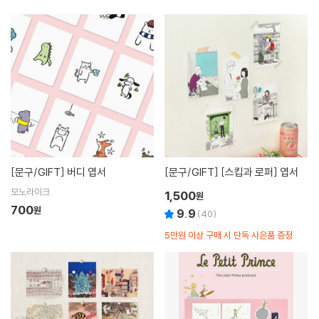
[문구/GIFT]
버디 엽서
[문구/GIFT]
[스킵과 로퍼] 엽서
모노라이크
1,500
원
700
원
9.9
(
40
)
5만원 이상 구매 시 단독 사은품 증정