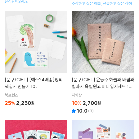
한정판매SALE
소장하고 싶은 예술, 선물하고 싶은 감성
[문구/GIFT]
[예스24배송]창의
[문구/GIFT]
윤동주 하늘과 바람과
책엽서 만들기 10매
별과시 육필원고 미니엽서세트 10p
(소)
북프렌즈
자화상
25
2,250
10
2,700
%
원
%
원
10.0
(
3
)