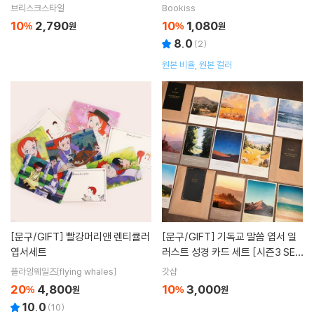
브리스크스타일
Bookiss
10
2,790
10
1,080
%
원
%
원
8.0
(
2
)
원본 비율, 원본 컬러
[문구/GIFT]
빨강머리앤 렌티큘러
[문구/GIFT]
기독교 말씀 엽서 일
엽서세트
러스트 성경 카드 세트 [시즌3 SET
크리스천 예수님 굿즈 전도 부활절
플라잉웨일즈[flying whales]
갓샵
선물 교회 용품 드로잉 크리스찬]
20
4,800
10
3,000
%
원
%
원
10.0
(
10
)