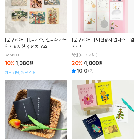
[문구/GIFT]
[북키스] 한국화 카드
[문구/GIFT]
어린왕자 일러스트 엽
엽서 9종 한국 전통 굿즈
서세트
Bookiss
북엔(BOOK&_)
10
1,080
20
4,000
%
원
%
원
10.0
(
2
)
원본 비율, 원본 컬러