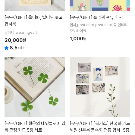
[문구/GIFT]
울어봐, 빌어도 좋고
[문구/GIFT]
플라워 포유 엽서
엽서북
엽서,post card,post,card,꽃,인테리
어엽서,소품,장식,선물,포스트카드
모노라이크
글입다[wearingeul]
1,000
원
20,000
원
8.5
(
4
)
[문구/GIFT]
행운의 네잎클로버 압
[문구/GIFT]
[북키스] 한국화 카드
화 코팅 카드 5장 세트
혜원 신윤복 풍속화 전통 엽서 15종