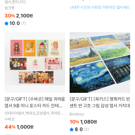
엽서,편지,카드
나태주 시인의 시화로 이루어진 엽서세트
핑크풋
30
2,100
%
원
10.0
(
7
)
[문구/GIFT]
[수바코] 매일 귀여움
[문구/GIFT]
[북키스] 명화카드 빈
엽서 9종 미니 포스터 카드 인테리
센트 반 고흐 그림 감성 엽서 거치대
어 사진 엽서 방 꾸미기 소품 벽 장
인테리어엽서,벽데코,감성엽서,귀여운엽
Bookiss
서,사진엽서,벽엽서
식
수바코
10
1,080
%
원
44
1,000
%
원
8.0
(
2
)