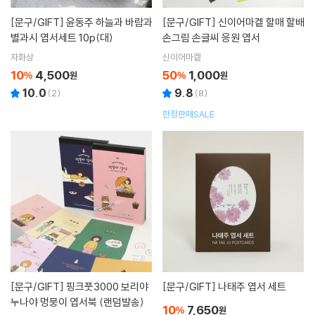
[문구/GIFT]
윤동주 하늘과 바람과
[문구/GIFT]
신이어마켙 할매 할배
별과시 엽서세트 10p(대)
손그림 손글씨 응원 엽서
자화상
신이어마켙
10
4,500
50
1,000
%
원
%
원
10.0
9.8
(
2
)
(
8
)
한정판매SALE
[문구/GIFT]
핑크풋3000 보리야
[문구/GIFT]
나태주 엽서 세트
누나야 멍뭉이 엽서북 (랜덤발송)
10
7,650
%
원