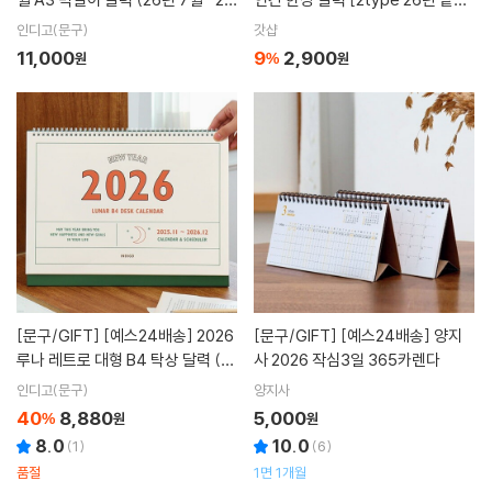
년 12월)
포스터 캘린더 2026년 스케쥴 계획
인디고(문구)
갓샵
표 26 일정표]
11,000
9
2,900
원
%
원
[문구/GIFT]
[예스24배송] 2026
[문구/GIFT]
[예스24배송] 양지
루나 레트로 대형 B4 탁상 달력 (음
사 2026 작심3일 365카렌다
력 데스크 캘린더)
인디고(문구)
양지사
40
8,880
5,000
%
원
원
8.0
10.0
(
1
)
(
6
)
품절
1면 1개월