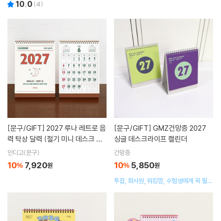
10.0
(
4
)
[문구/GIFT]
2027 루나 레트로 음
[문구/GIFT]
GMZ건망증 2027
력 탁상 달력 (절기 미니 데스크 캘
싱글 데스크라이프 캘린더
린더)
인디고(문구)
건망증
10
7,920
10
5,850
%
원
%
원
투잡, 회사원, 워킹맘, 수험생에게 꼭 필요
한 두개의 심장 2027 싱글 데스크라이프
캘린더