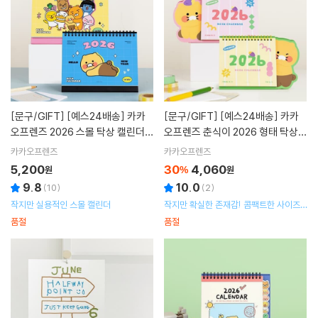
[문구/GIFT]
[예스24배송] 카카
[문구/GIFT]
[예스24배송] 카카
오프렌즈 2026 스몰 탁상 캘린더
오프렌즈 춘식이 2026 형태 탁상
달력
캘린더
카카오프렌즈
카카오프렌즈
5,200
30
4,060
원
%
원
9.8
10.0
(
10
)
(
2
)
작지만 실용적인 스몰 캘린더
작지만 확실한 존재감! 콤팩트한 사이즈
의 미니 캘린더
품절
품절