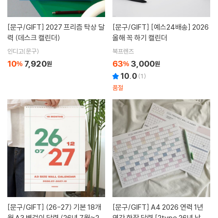
[문구/GIFT]
2027 프리즘 탁상 달
[문구/GIFT]
[예스24배송] 2026
력 (데스크 캘린더)
올해 꼭 하기 캘린더
인디고(문구)
북프렌즈
10
7,920
63
3,000
%
원
%
원
10.0
(
1
)
품절
[문구/GIFT]
(26-27) 기본 18개
[문구/GIFT]
A4 2026 연력 1년
월 A3 벽걸이 달력 (26년 7월~27
연간 한장 달력 [2type 26년 낱장