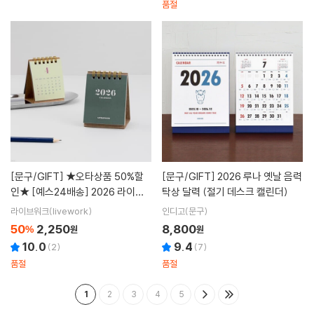
품절
[문구/GIFT]
★오타상품 50%할
[문구/GIFT]
2026 루나 옛날 음력
인★ [예스24배송] 2026 라이프
탁상 달력 (절기 데스크 캘린더)
앤피시스 미니 탁상 달력
라이브워크(livework)
인디고(문구)
50
2,250
8,800
%
원
원
10.0
9.4
(
2
)
(
7
)
품절
품절
1
2
3
4
5