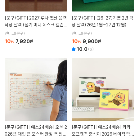
[문구/GIFT]
2027 루나 옛날 음력
[문구/GIFT]
(26-27)기본 2년 탁
탁상 달력 (절기 미니 데스크 캘린
상 달력(26년 1월~27년 12월)
더)
인디고(문구)
인디고(문구)
10
7,920
10
9,900
%
원
%
원
10.0
(
6
)
[문구/GIFT]
[예스24배송] 오첵 2
[문구/GIFT]
[예스24배송] 카카
026년 대형 큰 포스터 한장 벽 달력
오프렌즈 춘식이 2026 베이직 탁상