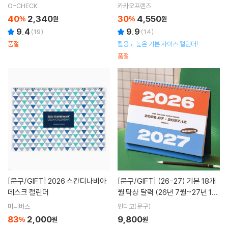
레트로
캘린더 달력
O-CHECK
카카오프렌즈
40
2,340
30
4,550
%
원
%
원
9.4
9.9
(
19
)
(
14
)
품절
활용도 높은 기본 사이즈 캘린더!
품절
[문구/GIFT]
2026 스칸디나비아
[문구/GIFT]
(26-27) 기본 18개
데스크 캘린더
월 탁상 달력 (26년 7월~27년 12
월)
미니버스
인디고(문구)
83
2,000
9,800
%
원
원