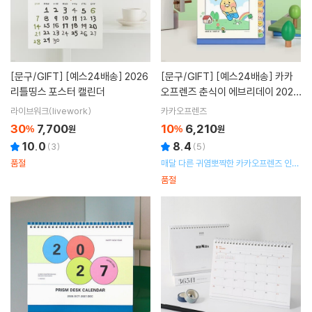
[문구/GIFT]
[예스24배송] 2026
[문구/GIFT]
[예스24배송] 카카
리틀띵스 포스터 캘린더
오프렌즈 춘식이 에브리데이 2026
인덱스 탁상 캘린더 달력
라이브워크(livework)
카카오프렌즈
30
7,700
10
6,210
%
원
%
원
10.0
8.4
(
3
)
(
5
)
품절
매달 다른 귀염뽀짝한 카카오프렌즈 인덱
스로 지루할 틈 없는 2026년 캘린더
품절