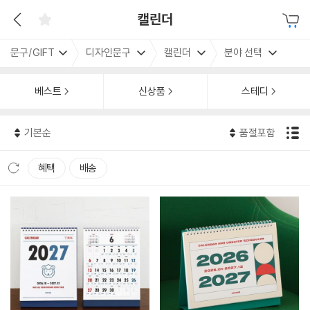
캘린더
문구/GIFT
디자인문구
캘린더
분야 선택
베스트
신상품
스테디
기본순
품절포함
혜택
배송