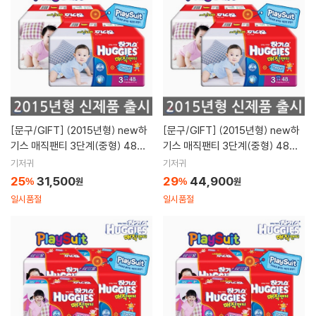
[문구/GIFT]
(2015년형) new하
[문구/GIFT]
(2015년형) new하
기스 매직팬티 3단계(중형) 48매x
기스 매직팬티 3단계(중형) 48매x
2팩 /플레이수트 기저귀,남여택1
3팩 /플레이수트 기저귀,남여택1
기저귀
기저귀
25
31,500
29
44,900
%
원
%
원
일시품절
일시품절