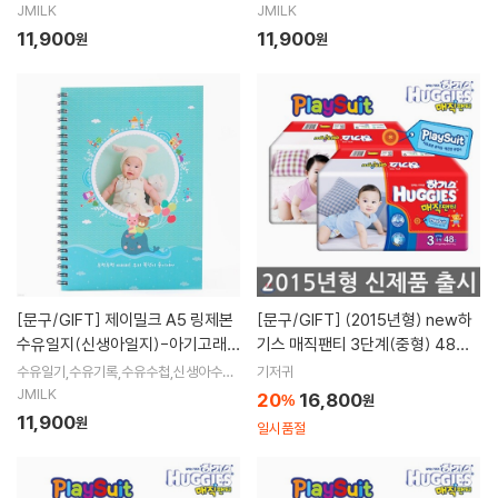
수유일지,혼합수유,신생아관찰기록지,제
수유일지,성장일기,신생아관찰기록지,제
JMILK
JMILK
이밀크수유일기,수유일기,모유수유
이밀크수유일기,수유일기,모유수유,혼
11,900
11,900
원
원
[문구/GIFT]
제이밀크 A5 링제본
[문구/GIFT]
(2015년형) new하
수유일지(신생아일지)-아기고래의
기스 매직팬티 3단계(중형) 48매x
꿈
1팩 /플레이수트 기저귀,남여택1
수유일기,수유기록,수유수첩,신생아수첩,
기저귀
수유일지,혼합수유,신생아관찰기록지,제
JMILK
20
16,800
%
원
이밀크수유일기,수유일기,모유수유
11,900
원
일시품절