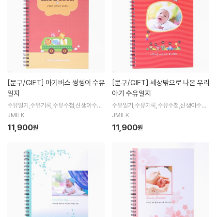
[문구/GIFT]
아기버스 씽씽이 수유
[문구/GIFT]
세상밖으로 나온 우리
일지
아기 수유일지
수유일기,수유기록,수유수첩,신생아수첩,
수유일기,수유기록,수유수첩,신생아수첩,
수유일지,혼합수유,신생아관찰기록지,제
수유일지,성장일기,신생아관찰기록지,제
JMILK
JMILK
이밀크수유일기,수유일기,모유수유
이밀크수유일기,수유일기,모유수유,혼
11,900
11,900
원
원