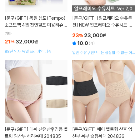
[문구/GIFT]
독일 템포(Tempo)
[문구/GIFT]
[알프레미오 수유쿠
소프트팩 4겹 천연펄프 미용티슈 9
션] NEW 알프레미오 수유시트 메
0매 4입 X 8팩
쉬소재/수유패드/수유쿠션/모유쿠
기타
23
23,000
%
원
션
21
32,000
%
원
10.0
(
4
)
88년 역사 독일 프리미엄 티슈
일반 수유쿠션으로는 상상할 수 없는 아기
돌과 수유를 손쉽게 할 수 있습니다
[문구/GIFT]
매쉬 산전산후겸용 벨
[문구/GIFT]
에어 벨트형 산후 임
트형 임산부 허리복대 204835
산부 복부 슬림복대 204836