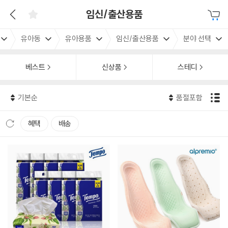
임신/출산용품
유아동
유아용품
임신/출산용품
분야 선택
베스트
신상품
스테디
기본순
품절포함
혜택
배송