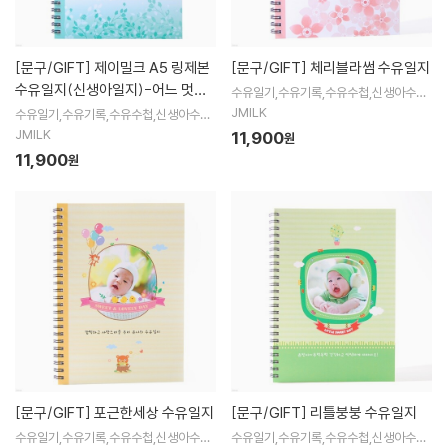
[문구/GIFT]
제이밀크 A5 링제본
[문구/GIFT]
체리블라썸 수유일지
수유일지(신생아일지)-어느 멋진
수유일기,수유기록,수유수첩,신생아수첩,
수유일지,혼합수유,신생아관찰기록지,제
날
JMILK
수유일기,수유기록,수유수첩,신생아수첩,
이밀크수유일기,수유일기,모유수유
수유일지,혼합수유,신생아관찰기록지,제
JMILK
11,900
원
이밀크수유일기,수유일기,모유수유
11,900
원
[문구/GIFT]
포근한세상 수유일지
[문구/GIFT]
리틀붕붕 수유일지
수유일기,수유기록,수유수첩,신생아수첩,
수유일기,수유기록,수유수첩,신생아수첩,