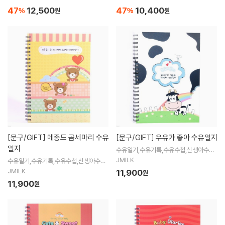
47
12,500
47
10,400
%
원
%
원
[문구/GIFT]
메종드 곰세마리 수유
[문구/GIFT]
우유가 좋아 수유일지
일지
수유일기,수유기록,수유수첩,신생아수첩,
수유일지,혼합수유,신생아관찰기록지,제
JMILK
수유일기,수유기록,수유수첩,신생아수첩,
이밀크수유일기,수유일기,모유수유
수유일지,성장일기,신생아관찰기록지,제
JMILK
11,900
원
이밀크수유일기,수유일기,모유수유,혼
11,900
원