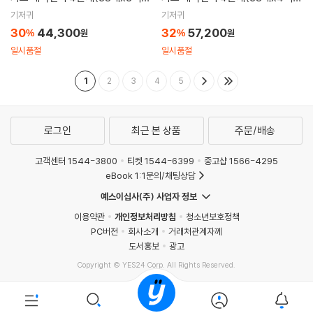
5단계(31매x3팩) /플레이수트 기
5단계(31매x4팩) /플레이수트 기
기저귀
기저귀
저귀,남여택1
저귀,남여택1
30
44,300
32
57,200
%
원
%
원
일시품절
일시품절
1
2
3
4
5
로그인
최근 본 상품
주문/배송
고객센터 1544-3800
티켓 1544-6399
중고샵 1566-4295
eBook 1:1문의/채팅상담
예스이십사(주) 사업자 정보
이용약관
개인정보처리방침
청소년보호정책
PC버전
회사소개
거래처관계자께
도서홍보
광고
Copyright © YES24 Corp. All Rights Reserved.
MATOM10