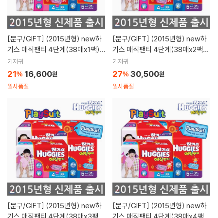
[문구/GIFT]
(2015년형) new하
[문구/GIFT]
(2015년형) new하
기스 매직팬티 4단계(38매x1팩)/
기스 매직팬티 4단계(38매x2팩)/
5단계(31매x1팩) /플레이수트 기
5단계(31매x2팩) /플레이수트 기
기저귀
기저귀
저귀,남여택1
저귀,남여택1
21
16,600
27
30,500
%
원
%
원
일시품절
일시품절
[문구/GIFT]
(2015년형) new하
[문구/GIFT]
(2015년형) new하
기스 매직팬티 4단계(38매x3팩)/
기스 매직팬티 4단계(38매x4팩)/