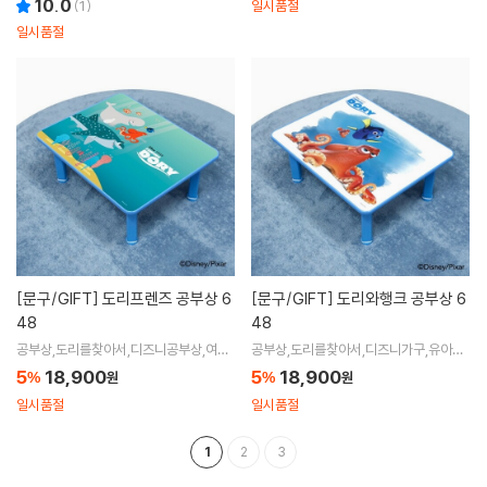
10.0
(
1
)
일시품절
일시품절
[문구/GIFT]
도리프렌즈 공부상 6
[문구/GIFT]
도리와행크 공부상 6
48
48
공부상,도리를찾아서,디즈니공부상,여아
공부상,도리를찾아서,디즈니가구,유아공
공부상,남아공부상
부상,여아공부상,남아공부상
5
18,900
5
18,900
%
원
%
원
일시품절
일시품절
1
2
3