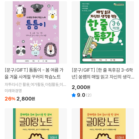
[문구/GIFT]
틈틈이 - 봄 여름 가
[문구/GIFT]
[한 줄 독후감 3-6학
을 겨울 사계절 꾸러미 학습노트
년] 쏭쌤의 매일 읽고 자신의 생각
을 적는 100권 도전 독서기록장_쏭
자투리시간 활용,여가활동,아침활동,미술
2,000
원
시간,심심할 때,지루할 때,이종대왕팀,선
쌤교육연구소
미래와경영
9.0
생님 기획
(
2
)
26
2,800
%
원