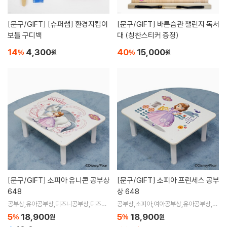
[문구/GIFT]
[슈퍼쌤] 환경지킴이
[문구/GIFT]
바른습관 챌린지 독서
보틀 구디백
대 (칭찬스티커 증정)
14
4,300
40
15,000
%
원
%
원
[문구/GIFT]
소피아 유니콘 공부상
[문구/GIFT]
소피아 프린세스 공부
648
상 648
공부상,유아공부상,디즈니공부상,디즈니
공부상,소피아,여아공부상,유아공부상,디
가구,여아공부상,여아책상
즈니책상,디즈니가구
5
18,900
5
18,900
%
원
%
원