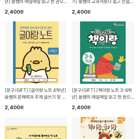
년] 쏭쌤의 매일매일 읽고 한 권으
기] 쏭쌤의 교과서보다 쉽고 친절한
로 정리하는 독서기록장_쏭쌤교육
학생 자율 학습 수학 노트_쏭쌤교
2,400
2,400
원
원
연구소
육연구소
[문구/GIFT]
[글이랑 노트 4학년]
[문구/GIFT]
[책이랑 노트 3-6학
쏭쌤의 문해력과 주제 글쓰기 및 교
년] 쏭쌤의 매일매일 읽고 한 권으
과 어휘 맞춤법 속담을 한 권에_쏭
로 정리하는 독서기록장_쏭쌤교육
2,400
2,400
원
원
쌤교육연구소
연구소