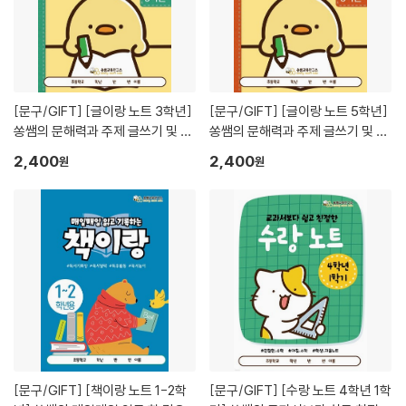
[문구/GIFT]
[글이랑 노트 3학년]
[문구/GIFT]
[글이랑 노트 5학년]
쏭쌤의 문해력과 주제 글쓰기 및 교
쏭쌤의 문해력과 주제 글쓰기 및 교
과 어휘 맞춤법 속담을 한 권에_쏭
과 어휘 맞춤법 속담을 한 권에_쏭
2,400
2,400
원
원
쌤교육연구소
쌤교육연구소
[문구/GIFT]
[책이랑 노트 1-2학
[문구/GIFT]
[수랑 노트 4학년 1학