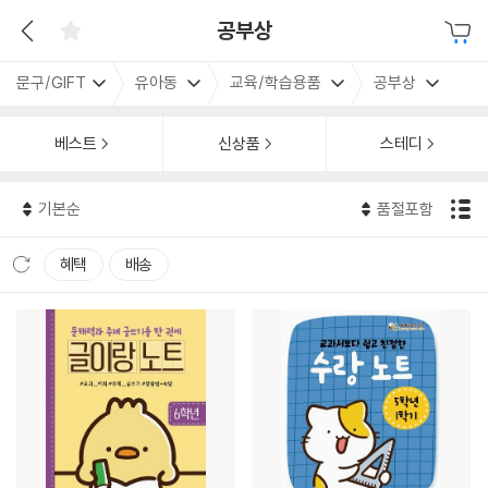
공부상
문구/GIFT
유아동
교육/학습용품
공부상
베스트
신상품
스테디
기본순
품절포함
혜택
배송