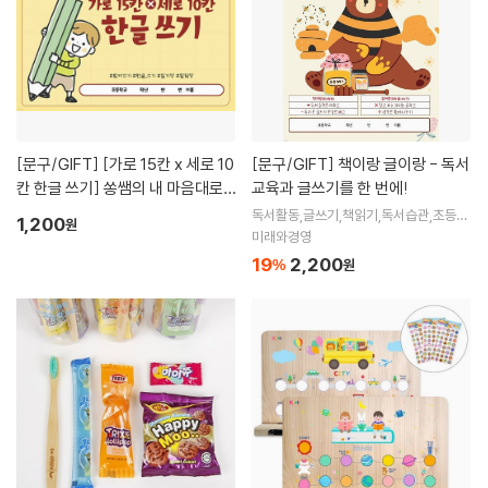
[문구/GIFT]
[가로 15칸 x 세로 10
[문구/GIFT]
책이랑 글이랑 - 독서
칸 한글 쓰기] 쏭쌤의 내 마음대로
교육과 글쓰기를 한 번에!
돌려 쓰는 칸 노트_쏭쌤교육연구소
독서활동,글쓰기,책읽기,독서습관,초등학
1,200
원
교,주제글쓰기,쏭쌤,송성근
미래와경영
19
2,200
%
원