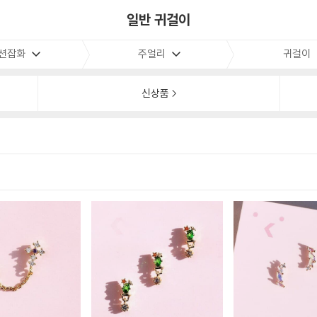
일반 귀걸이
션잡화
주얼리
귀걸이
신상품