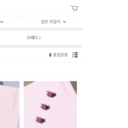
일반 귀걸이
스테디
품절포함