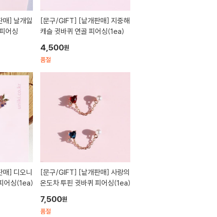
[문구/GIFT]
[낱개판매] 지중해
 피어싱
캐슬 귓바퀴 연골 피어싱(1ea)
4,500
원
품절
[문구/GIFT]
[낱개판매] 사랑의
피어싱(1ea)
온도차 투핀 귓바퀴 피어싱(1ea)
7,500
원
품절