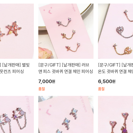
]
[낱개판매] 별빛
[문구/GIFT]
[낱개판매] 러브
[문구/GIFT]
[낱개판매] 태양의
아웃컨츠 피어싱
앤 피스 귓바퀴 연결 체인 피어싱
온도 귓바퀴 연결 체
7,000
6,500
원
원
품절
품절