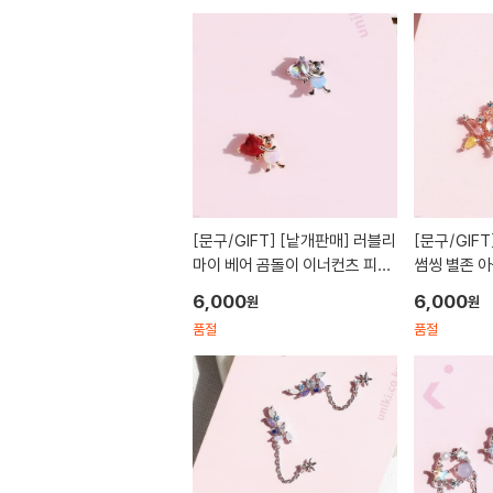
[문구/GIFT]
[낱개판매] 러블리
[문구/GIFT
마이 베어 곰돌이 이너컨츠 피어
썸씽 별존 
싱(1ea)
6,000
6,000
원
원
품절
품절