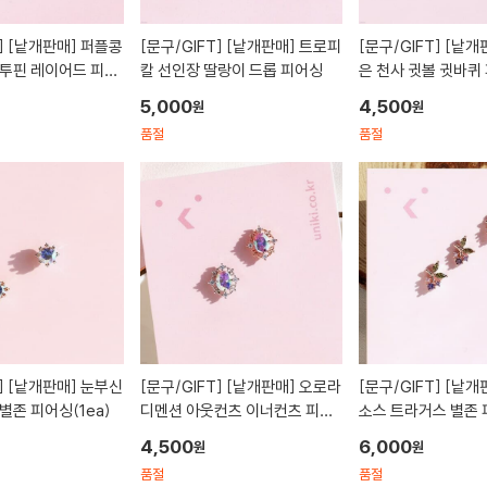
]
[낱개판매] 퍼플콩
[문구/GIFT]
[낱개판매] 트로피
[문구/GIFT]
[낱개판매] 날개잃
 투핀 레이어드 피어
칼 선인장 딸랑이 드롭 피어싱
은 천사 귓볼 귓바퀴
5,000
4,500
원
원
품절
품절
]
[낱개판매] 눈부신
[문구/GIFT]
[낱개판매] 오로라
[문구/GIFT]
[낱개판매] 디오니
별존 피어싱(1ea)
디멘션 아웃컨츠 이너컨츠 피어
소스 트라거스 별존 
싱(1ea)
4,500
6,000
원
원
품절
품절