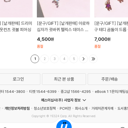
]
[낱개판매] 드리미
[문구/GIFT]
[낱개판매] 아로하
[문구/GIFT]
[낱개판매] 내 친
아웃컨츠 귓볼 피어싱
십자가 귓바퀴 헬릭스 데이스 피
구 테디 곰돌이 드롭
어싱
싱
4,500
7,000
원
원
품절
품절
1
2
3
4
5
로그인
최근 본 상품
주문/배송
터 1544-3800
티켓 1544-6399
중고샵 1566-4295
eBook 1:1문의/채팅
예스이십사(주) 사업자 정보
관
개인정보처리방침
청소년보호정책
PC버전
회사소개
거래처관계자께
도서홍
Copyright © YES24 Corp. All Rights Reserved.