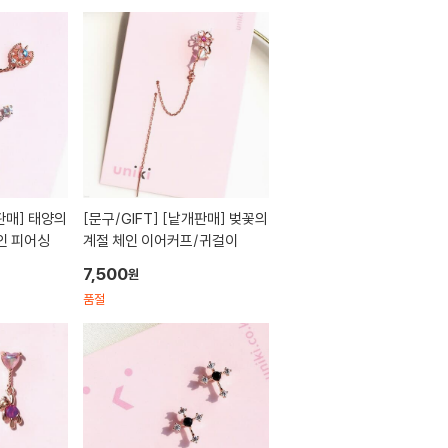
[문구/GIFT]
[낱개판매] 벚꽃의
인 피어싱
계절 체인 이어커프/귀걸이
7,500
원
품절