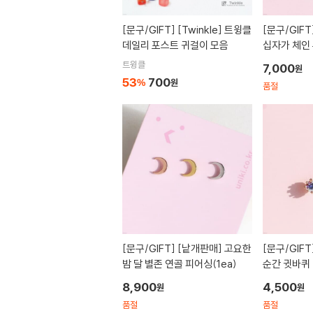
[문구/GIFT]
[Twinkle] 트윙클
[문구/GIFT
데일리 포스트 귀걸이 모음
십자가 체인
싱
트윙클
7,000
원
53
700
%
원
품절
[문구/GIFT]
[낱개판매] 고요한
[문구/GIFT
밤 달 별존 연골 피어싱(1ea)
순간 귓바퀴 
8,900
4,500
원
원
품절
품절