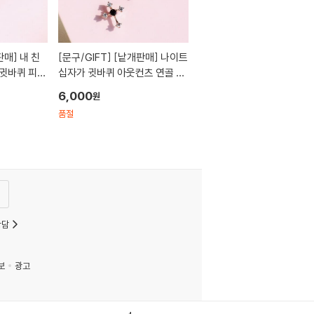
[문구/GIFT]
[낱개판매] 나이트
 귓바퀴 피어
십자가 귓바퀴 아웃컨츠 연골 피
어싱
6,000
원
품절
상담
보
광고