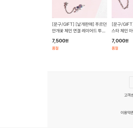
[문구/GIFT]
[낱개판매] 푸르던
[문구/GIFT
안개꽃 체인 연결 레이어드 투핀
스타 체인 
피어싱
7,500
7,000
원
원
품절
품절
고객센
이용약
MATOM11