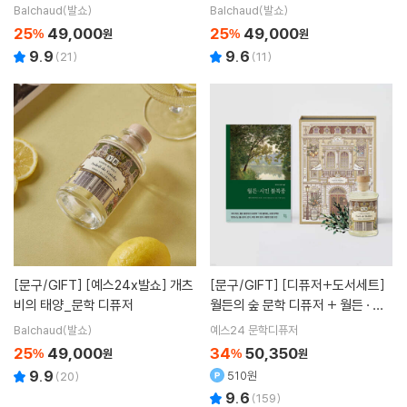
Balchaud(발쇼)
Balchaud(발쇼)
25
49,000
25
49,000
%
원
%
원
9.9
9.6
(
21
)
(
11
)
[문구/GIFT]
[예스24x발쇼] 개츠
[문구/GIFT]
[디퓨저+도서세트]
비의 태양_문학 디퓨저
월든의 숲 문학 디퓨저 + 월든 · 시
민 불복종 소설 세트
Balchaud(발쇼)
예스24 문학디퓨저
25
49,000
34
50,350
%
원
%
원
9.9
510원
(
20
)
9.6
(
159
)