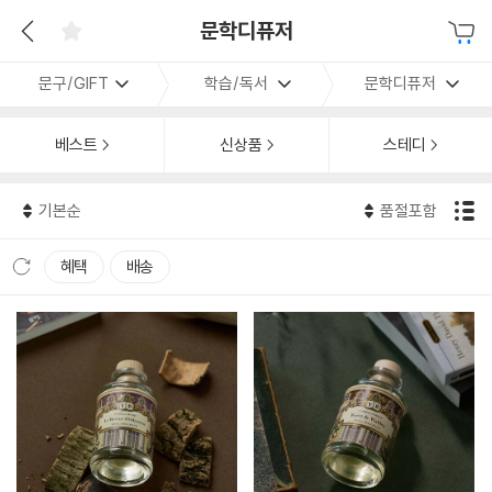
문학디퓨저
문구/GIFT
학습/독서
문학디퓨저
베스트
신상품
스테디
기본순
품절포함
혜택
배송