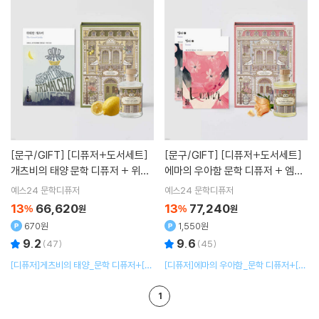
2+[도서]오디세이아 3
[문구/GIFT]
[디퓨저+도서세트]
[문구/GIFT]
[디퓨저+도서세트]
개츠비의 태양 문학 디퓨저 + 위대
에마의 우아함 문학 디퓨저 + 엠마
한 개츠비 소설 세트
(상)(하) 소설 세트
예스24 문학디퓨저
예스24 문학디퓨저
13
66,620
13
77,240
%
원
%
원
670원
1,550원
9.2
9.6
(
47
)
(
45
)
[디퓨저]게츠비의 태양_문학 디퓨저+[도
[디퓨저]에마의 우아함_문학 디퓨저+[도
서]위대한 개츠비
서]엠마 (상)+[도서]엠마 (하)
1