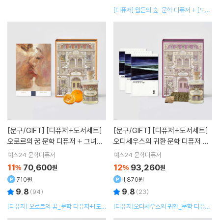
[디퓨저] 월든의 숲_문학 디퓨저 + [도서]
월든 · 시민 불복종
[문구/GIFT]
[디퓨저+도서세트]
[문구/GIFT]
[디퓨저+도서세트]
오로르의 꿈 문학 디퓨저 + 그녀와
오디세우스의 귀환 문학 디퓨저 +
그 소설 세트
오디세이아(1)(2)(3)소설 세트
예스24 문학디퓨저
예스24 문학디퓨저
11
70,600
12
93,260
%
원
%
원
710원
1,870원
9.8
9.8
(
94
)
(
23
)
[디퓨저] 오로르의 꿈_문학 디퓨저+[도
[디퓨저]오디세우스의 귀환_문학 디퓨저
서]그녀와 그
+[도서]오디세이아 1+[도서]오디세이아