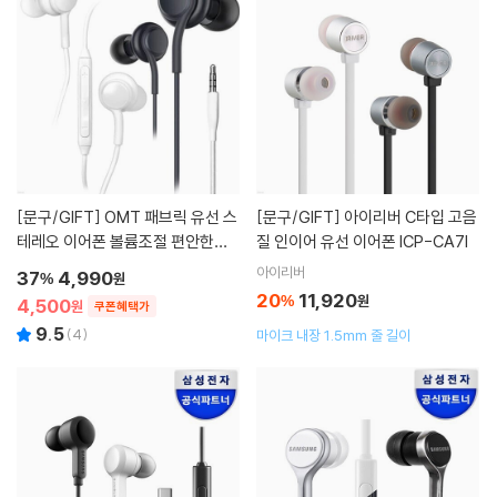
[문구/GIFT]
OMT 패브릭 유선 스
[문구/GIFT]
아이리버 C타입 고음
테레오 이어폰 볼륨조절 편안한착
질 인이어 유선 이어폰 ICP-CA7I
용감
아이리버
37
4,990
%
원
20
11,920
%
원
4,500
원
쿠폰혜택가
9.5
(
4
)
마이크 내장 1.5mm 줄 길이