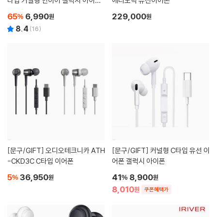
타입 커널형 인이어 갤럭시 아이폰
에티모틱 유선이어폰
호환 스테레오 유선 줄이어폰
65
6,990
229,000
%
원
원
8.4
(
16
)
[문구/GIFT]
오디오테크니카 ATH
[문구/GIFT]
커널형 C타입 유선 이
-CKD3C C타입 이어폰
어폰 갤럭시 아이폰
5
36,950
41
8,900
%
원
%
원
8,010
원
쿠폰혜택가