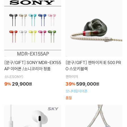
[문구/GIFT]
SONY MDR-EX155
[문구/GIFT]
젠하이저 IE 500 PR
AP 이어폰 /소니코리아 정품
O 스모키블랙
소니(SONY)
젠하이저
9
29,900
39
599,000
%
원
%
원
모니터링이어폰
품절