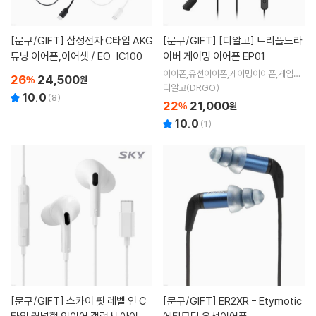
[문구/GIFT]
삼성전자 C타입 AKG
[문구/GIFT]
[디알고] 트리플드라
튜닝 이어폰,이어셋 / EO-IC100
이버 게이밍 이어폰 EP01
이어폰,유선이어폰,게이밍이어폰,게임용
26
24,500
%
원
이어폰
디알고(DRGO)
10.0
(
8
)
22
21,000
%
원
10.0
(
1
)
[문구/GIFT]
스카이 핏 레벨 인 C
[문구/GIFT]
ER2XR - Etymotic