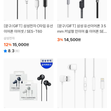
[문구/GIFT]
삼성전자 C타입 유선
[문구/GIFT]
삼성 유선이어폰 3.5
이어폰 이어셋 / SES-T60
mm 커널형 인이어 줄 이어폰 SES
-G20
삼성전자
3
14,500
%
원
12
15,000
%
원
8.3
(
6
)