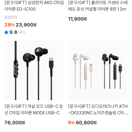
[문구/GIFT]
삼성전자 AKG C타입
[문구/GIFT]
플라이토 가성비 스테
이어폰 EO-IC100
레오 유선 커널형 이어폰 8핀 1.2m
삼성전자
11,900
원
28
23,900
%
원
9.8
(
41
)
[문구/GIFT]
마샬 모드 USB-C 유
[문구/GIFT]
오디오테크니카 ATH
선 C타입 이어폰 MODE USB-C
-CKS330NC 노이즈캔슬링 C타
입 이어폰
76,000
5
60,800
원
%
원