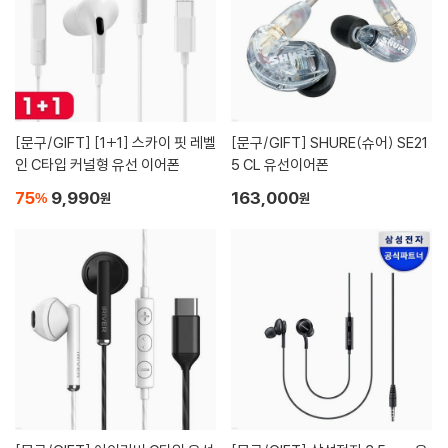
[문구/GIFT]
[1+1] 스카이 핏 레벨
[문구/GIFT]
SHURE(슈어) SE21
인 C타입 커널형 유선 이어폰
5 CL 유선이어폰
75
9,990
163,000
%
원
원