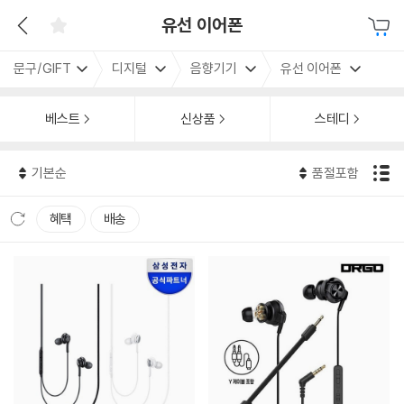
유선 이어폰
문구/GIFT
디지털
음향기기
유선 이어폰
베스트
신상품
스테디
기본순
품절포함
혜택
배송