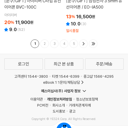
[문구/GIFT]
아이리버 C타입 유선
[문구/GIFT]
삼성전자 3.5mm 유
이어폰 BVC-100C
선이어폰 / EO-IA500
아이리버
13
16,500
%
원
20
11,900
%
원
10.0
(
3
)
9.0
(
52
)
일시품절
1
2
3
4
5
로그인
최근 본 상품
주문/배송
고객센터 1544-3800
티켓 1544-6399
중고샵 1566-4295
eBook 1:1문의/채팅상담
예스이십사(주) 사업자 정보
이용약관
개인정보처리방침
청소년보호정책
PC버전
회사소개
거래처관계자께
도서홍보
광고
Copyright © YES24 Corp. All Rights Reserved.
MATOM3