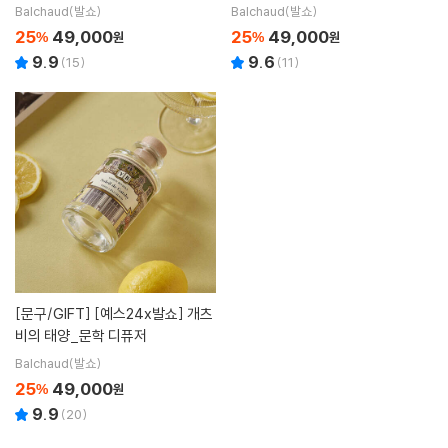
Balchaud(발쇼)
Balchaud(발쇼)
25
49,000
25
49,000
%
원
%
원
9.9
9.6
(
15
)
(
11
)
[문구/GIFT]
[예스24x발쇼] 개츠
비의 태양_문학 디퓨저
Balchaud(발쇼)
25
49,000
%
원
9.9
(
20
)