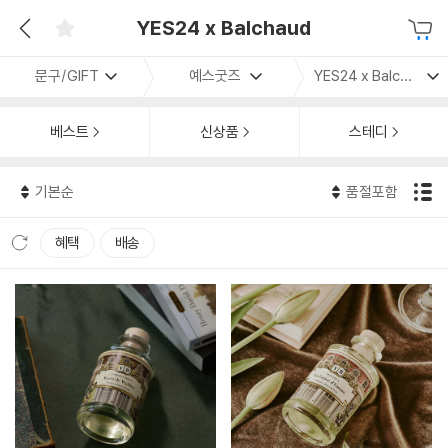
YES24 x Balchaud
문구/GIFT
예스굿즈
YES24 x Balchaud
베스트
신상품
스테디
기본순
품절포함
혜택
배송