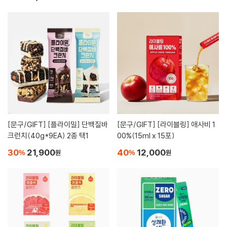
[문구/GIFT]
[플라이밀] 단백질바
[문구/GIFT]
[라이블링] 애사비 1
크런치(40g*9EA) 2종 택1
00%(15ml x 15포)
30
21,900
40
12,000
%
원
%
원