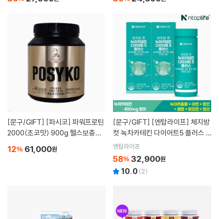
[문구/GIFT]
[파시코] 파워프로틴
[문구/GIFT]
[엔탑라이프] 체지방
2000(초코맛) 900g 헬스보충제
컷 녹차카테킨 다이어트5 플러스 1
단백질 건강기능식품
20정x2개(4개월분)
엔탑라이프
12
61,000
%
원
58
32,900
%
원
10.0
(
2
)