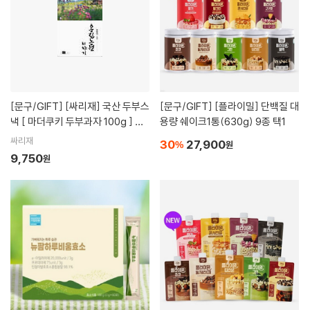
[문구/GIFT]
[싸리재] 국산 두부스
[문구/GIFT]
[플라이밀] 단백질 대
낵 [ 마더쿠키 두부과자 100g ] 건
용량 쉐이크1통(630g) 9종 택1
강한 영양 간식 - 인공화학첨가물
싸리재
30
27,900
%
원
0% 우리 농산물로 만듭니다
9,750
원