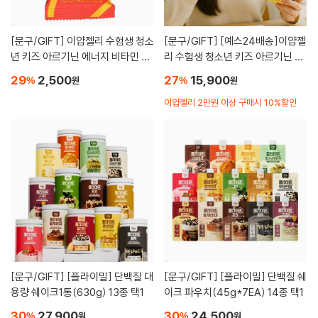
[문구/GIFT]
이얍젤리 수험생 청소
[문구/GIFT]
[예스24배송]이얍젤
년 키즈 아르기닌 에너지 비타민 영
리 수험생 청소년 키즈 아르기닌 에
양제 구미 젤리 7정
너지 비타민 영양제 구미 젤리 49
29
2,500
27
15,900
%
원
%
원
정
이얍젤리 2만원 이상 구매시 10%할인
[문구/GIFT]
[플라이밀] 단백질 대
[문구/GIFT]
[플라이밀] 단백질 쉐
용량 쉐이크1통(630g) 13종 택1
이크 파우치(45g*7EA) 14종 택1
30
27,900
30
24,500
%
원
%
원