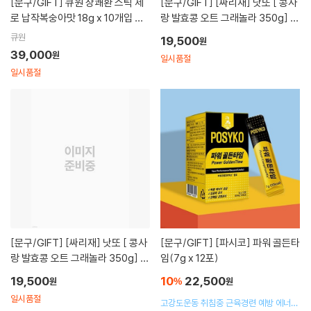
[문구/GIFT]
큐원 상쾌환 스틱 제
[문구/GIFT]
[싸리재] 낫또 [ 콩사
로 납작복숭아맛 18g x 10개입 상
랑 발효콩 오트 그래놀라 350g] 국
온
산 나또 수제 오트밀 시리얼 - 인공
큐원
19,500
원
화학첨가물 0% 우리 농산물로 만듭
39,000
원
일시품절
니다
일시품절
[문구/GIFT]
[싸리재] 낫또 [ 콩사
[문구/GIFT]
[파시코] 파워 골든타
랑 발효콩 오트 그래놀라 350g] 국
임(7g x 12포)
산 나또 수제 오트밀 시리얼 - 인공
19,500
10
22,500
원
%
원
화학첨가물 0% 우리 농산물로 만듭
일시품절
니다
고강도운동 취침중 근육경련 예방 에너지