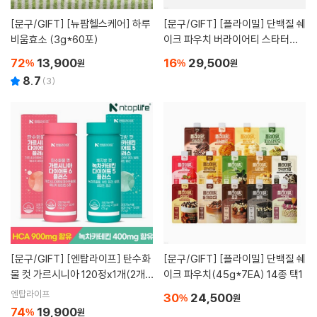
[문구/GIFT]
[뉴팜헬스케어] 하루
[문구/GIFT]
[플라이밀] 단백질 쉐
비움효소 (3g*60포)
이크 파우치 버라이어티 스타터팩
(맛 각1팩 총9EA)
72
13,900
16
29,500
%
원
%
원
8.7
(
3
)
[문구/GIFT]
[엔탑라이프] 탄수화
[문구/GIFT]
[플라이밀] 단백질 쉐
물 컷 가르시니아 120정x1개(2개
이크 파우치(45g*7EA) 14종 택1
월분)+체지방 컷 녹차카테킨 120
엔탑라이프
30
24,500
%
원
정x1개(2개월분)
74
19,900
%
원