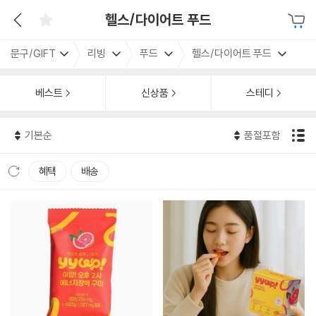
헬스/다이어트 푸드
문구/GIFT
리빙
푸드
헬스/다이어트 푸드
베스트
신상품
스테디
기본순
품절포함
혜택
배송