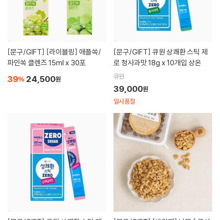
[문구/GIFT]
[라이블링] 애플쏙/
[문구/GIFT]
큐원 상쾌환 스틱 제
파인쏙 클렌즈 15ml x 30포
로 청사과맛 18g x 10개입 상온
큐원
39
24,500
%
원
39,000
원
일시품절