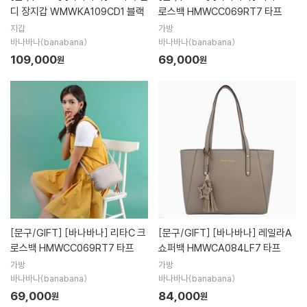
디 장지갑 WMWKA109CD1 블랙
로스백 HMWCC069RT7 타프
지갑
가방
바나바나(banabana)
바나바나(banabana)
109,000
69,000
원
원
[문구/GIFT]
[바나바나] 리타C 크
[문구/GIFT]
[바나바나] 레일라A
로스백 HMWCC069RT7 타프
쇼퍼백 HMWCA084LF7 타프
가방
가방
바나바나(banabana)
바나바나(banabana)
69,000
84,000
원
원