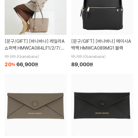
[문구/GIFT]
[바나바나] 레일라A
[문구/GIFT]
[바나바나] 메이시A
쇼퍼백 HMWCA084LF1/2/7/7-
백팩 HMWCA089MG1 블랙
1
바나바나(banabana)
바나바나(banabana)
20
66,900
89,000
%
원
원