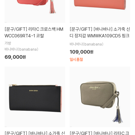
[문구/GIFT]
리타C 크로스백 HM
[문구/GIFT]
[바나바나] 소가죽 신
WCC069RT4-1 코랄
디 장지갑 WMWKA109CD5 핑크
가방
바나바나(banabana)
바나바나(banabana)
109,000
원
69,000
원
일시품절
[문구/GIFT]
[바나바나] 소가죽 신
[문구/GIFT]
[바나바나] 리타C 크