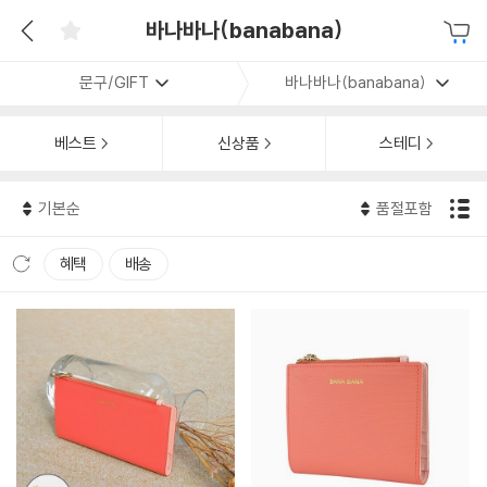
바나바나(banabana)
문구/GIFT
바나바나(banabana)
베스트
신상품
스테디
기본순
품절포함
혜택
배송