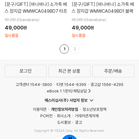
[문구/GIFT]
[바나바나] 소가죽 베
[문구/GIFT]
[바나바나] 소가죽 베
스 장지갑 WMWCA049BD7 타프
스 장지갑 WMWCA049BD1 블랙
바나바나(banabana)
바나바나(banabana)
49,000
49,000
원
원
일시품절
일시품절
1
2
로그인
최근 본 상품
주문/배송
고객센터 1544-3800
티켓 1544-6399
중고샵 1566-4295
eBook 1:1문의/채팅상담
예스이십사(주) 사업자 정보
이용약관
개인정보처리방침
청소년보호정책
PC버전
회사소개
거래처관계자께
도서홍보
광고
Copyright © YES24 Corp. All Rights Reserved.
MATOM2