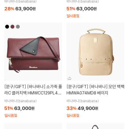
바나바나(banabana)
바나바나(banabana)
28
63,900
51
63,000
%
원
%
원
일시품절
[문구/GIFT]
[바나바나] 소가죽 폴
[문구/GIFT]
[바나바나] 모던 백팩
라C 클러치백 HMWCC129PL4-1
HMWA074MD8 베이지
버건디
바나바나(banabana)
바나바나(banabana)
51
63,000
33
49,900
%
원
%
원
일시품절
일시품절