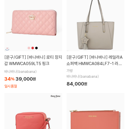
[문구/GIFT]
[바나바나] 로티 장지
[문구/GIFT]
[바나바나] 레일라A
갑 WMWCA059LT5 핑크
쇼퍼백 HMWCA084LF7-1 라이
트그레이
가방
바나바나(banabana)
바나바나(banabana)
34
39,000
%
원
84,000
원
일시품절