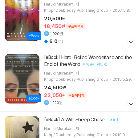
Haruki Murakami 저
Knopf Doubleday Publishing Group
2007.5.8.
20,500
원
18,450
원
쿠폰혜택가
1,020원
6.0
(
1
)
Hard-Boiled Wonderland and the
[eBook]
End of the World
[
]
단독 출간
EPUB
Haruki Murakami 저
Knopf Doubleday Publishing Group
2015.5.29.
24,500
원
22,050
원
쿠폰혜택가
1,220원
A Wild Sheep Chase
[eBook]
[
]
EPUB
Haruki Murakami 저
Knopf Doubleday Publishing Group
2010.9.1.