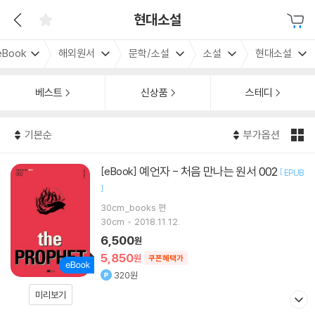
현대소설
eBook
해외원서
문학/소설
소설
현대소설
베스트
신상품
스테디
기본순
부가옵션
예언자 - 처음 만나는 원서 002
[eBook]
[
EPUB
]
30cm_books
편
30cm
2018.11.12.
6,500
원
5,850
원
쿠폰혜택가
320원
미리보기