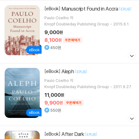
Manuscript Found in Accra
[eBook]
[
]
EPUB
Paulo Coelho 저
Knopf Doubleday Publishing Group
2015.6.1.
9,000
원
8,100
원
쿠폰혜택가
450원
Aleph
[eBook]
[
]
EPUB
Paulo Coelho 저
Knopf Doubleday Publishing Group
2011.9.27.
11,000
원
9,900
원
쿠폰혜택가
550원
After Dark
[eBook]
[
]
EPUB