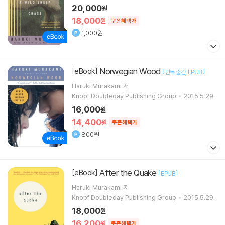
20,000
원
18,000
원
쿠폰혜택가
1,000원
Norwegian Wood
[eBook]
[
]
단독 출간
EPUB
Haruki Murakami 저
Knopf Doubleday Publishing Group
2015.5.29.
16,000
원
14,400
원
쿠폰혜택가
800원
After the Quake
[eBook]
[
]
EPUB
Haruki Murakami 저
Knopf Doubleday Publishing Group
2015.5.29.
18,000
원
16,200
원
쿠폰혜택가