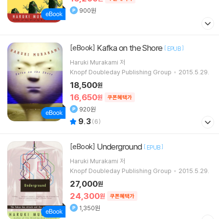
900원
Kafka on the Shore
[eBook]
[
]
EPUB
Haruki Murakami 저
Knopf Doubleday Publishing Group
2015.5.29.
18,500
원
16,650
원
쿠폰혜택가
920원
9.3
(
6
)
Underground
[eBook]
[
]
EPUB
Haruki Murakami 저
Knopf Doubleday Publishing Group
2015.5.29.
27,000
원
24,300
원
쿠폰혜택가
1,350원