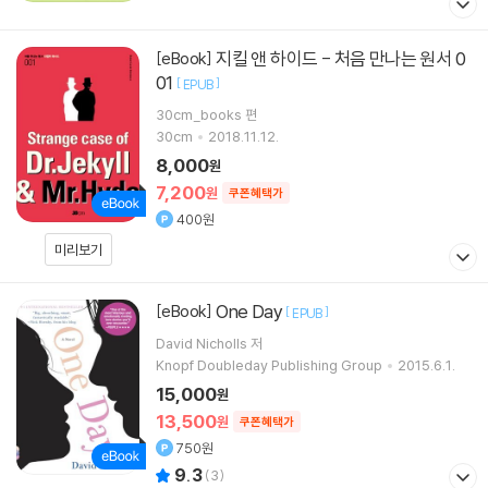
지킬 앤 하이드 - 처음 만나는 원서 0
[eBook]
01
[
]
EPUB
30cm_books
편
30cm
2018.11.12.
8,000
원
7,200
원
쿠폰혜택가
400원
미리보기
One Day
[eBook]
[
]
EPUB
David Nicholls 저
Knopf Doubleday Publishing Group
2015.6.1.
15,000
원
13,500
원
쿠폰혜택가
750원
9.3
(
3
)