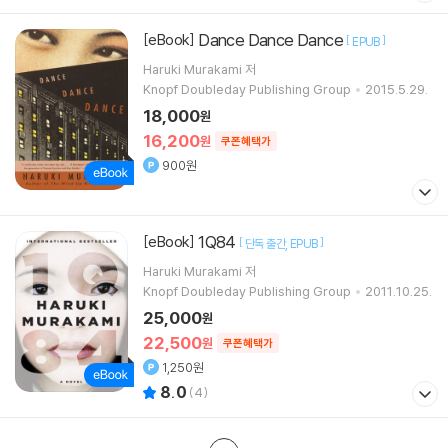
Dance Dance Dance
[eBook]
[
]
EPUB
Haruki Murakami 저
Knopf Doubleday Publishing Group
2015.5.29.
18,000
원
16,200
원
쿠폰혜택가
900원
1Q84
[eBook]
[
]
단독 출간
EPUB
Haruki Murakami 저
Knopf Doubleday Publishing Group
2011.10.25.
25,000
원
22,500
원
쿠폰혜택가
1,250원
8.0
(
4
)