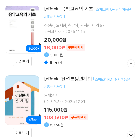
음악교육의 기초
[eBook]
[
스마트한 PDF 필기 기능을
]
사용해 보세요!
정진원
오지향
최은식
권덕원
저 외 5명
교육과학사
2025.11.15.
20,000
원
18,000
원
쿠폰혜택가
1,000원
미리보기
9.5
(
4
)
건설분쟁관계법
[eBook]
[
스마트한 PDF 필기 기능을
]
사용해 보세요!
윤재윤
저
(주)박영사
2025.12.31.
115,000
원
103,500
원
쿠폰혜택가
5,750원
미리보기