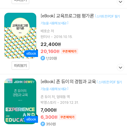
교육프로그램 평가론
[eBook]
[
스마트한 PDF 필기
]
기능을 사용해 보세요!
배호순 저
원미사
2016.10.15.
22,400
원
20,160
원
쿠폰혜택가
1,120원
미리보기
존 듀이의 경험과 교육
[eBook]
[
스마트한 PDF 필기
]
기능을 사용해 보세요!
존 듀이
저
엄태동
역
박영스토리
2019.12.31.
7,000
원
6,300
원
쿠폰혜택가
350원