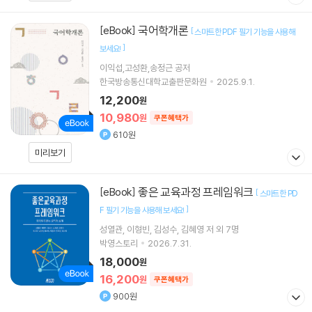
국어학개론
[eBook]
[
스마트한 PDF 필기 기능을 사용해
]
보세요!
이익섭,고성환,송정근 공저
한국방송통신대학교출판문화원
2025.9.1.
12,200
원
10,980
원
쿠폰혜택가
610원
미리보기
좋은 교육과정 프레임워크
[eBook]
[
스마트한 PD
]
F 필기 기능을 사용해 보세요!
성열관
이형빈
김성수
김혜영
저 외 7명
박영스토리
2026.7.31.
18,000
원
16,200
원
쿠폰혜택가
900원