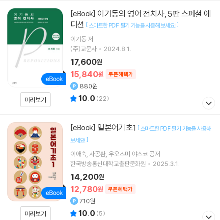
이기동의 영어 전치사, 5판 스페셜 에
[eBook]
디션
[
]
스마트한 PDF 필기 기능을 사용해 보세요!
이기동
저
(주)교문사
2024.8.1.
17,600
원
15,840
원
쿠폰혜택가
880원
10.0
(
22
)
미리보기
일본어기초1
[eBook]
[
스마트한 PDF 필기 기능을 사용해
]
보세요!
이애숙
사공환
우오즈미 야스코
공저
한국방송통신대학교출판문화원
2025.3.1.
14,200
원
12,780
원
쿠폰혜택가
710원
10.0
(
5
)
미리보기