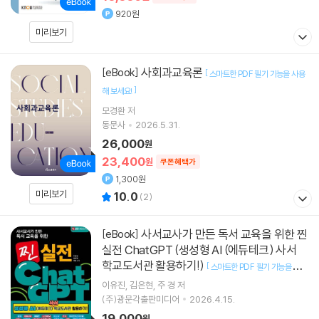
920원
미리보기
사회과교육론
[eBook]
[
스마트한 PDF 필기 기능을 사용
]
해 보세요!
모경환
저
동문사
2026.5.31.
26,000
원
23,400
원
쿠폰혜택가
1,300원
미리보기
10.0
(
2
)
사서교사가 만든 독서 교육을 위한 찐
[eBook]
실전 ChatGPT (생성형 AI (에듀테크) 사서
학교도서관 활용하기!)
[
스마트한 PDF 필기 기능을 사용
]
해 보세요!
이유진
김은현
주 경
저
(주)광문각출판미디어
2026.4.15.
19,000
원