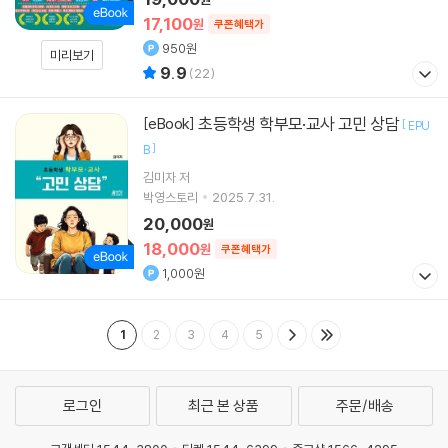
17,100
원
쿠폰혜택가
950원
미리보기
9.9
(
22
)
초등학생 학부모·교사 고민 상담
[eBook]
[
EPU
]
B
김미자
저
박영스토리
2025.7.31.
20,000
원
18,000
원
쿠폰혜택가
1,000원
1
2
3
4
5
로그인
최근 본 상품
주문/배송