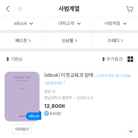
사범계열
eBook
대학교재
사범계열
베스트
신상품
스테디
기본순
부가옵션
이웃교육과 장애
[eBook]
[
스마트한 PDF 필기 기능을
]
사용해 보세요!
정은 저
영남대학교 출판부
2025.5.9.
12,800
원
640원
미리보기