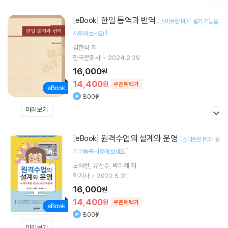
한일 통역과 번역
[eBook]
[
스마트한 PDF 필기 기능을
]
사용해 보세요!
김한식
저
한국문화사
2024.2.29.
16,000
원
14,400
원
쿠폰혜택가
800원
미리보기
원격수업의 설계와 운영
[eBook]
[
스마트한 PDF 필
]
기 기능을 사용해 보세요!
노혜란
유선주
박미혜
저
학지사
2022.5.31.
16,000
원
14,400
원
쿠폰혜택가
800원
미리보기