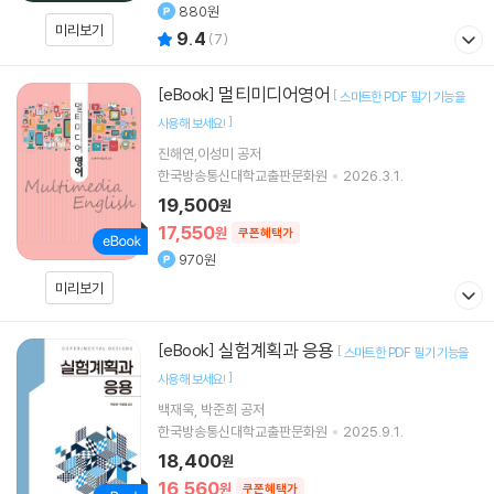
880원
미리보기
9.4
(
7
)
멀티미디어영어
[eBook]
[
스마트한 PDF 필기 기능을
]
사용해 보세요!
진해연,이성미 공저
한국방송통신대학교출판문화원
2026.3.1.
19,500
원
17,550
원
쿠폰혜택가
970원
미리보기
실험계획과 응용
[eBook]
[
스마트한 PDF 필기 기능을
]
사용해 보세요!
백재욱
박준희
공저
한국방송통신대학교출판문화원
2025.9.1.
18,400
원
16,560
원
쿠폰혜택가