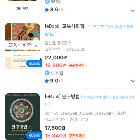
950원
미리보기
8.6
(
5
)
교육사회학
[eBook]
[
스마트한 PDF 필기 기능을 사용해
]
보세요!
김신일
강대중
저
교육과학사
2025.2.28.
22,000
원
19,800
원
쿠폰혜택가
1,100원
9.0
(
2
)
연구방법
[eBook]
[
스마트한 PDF 필기 기능을 사용해 보세
]
요!
John W. Creswell
J. David Creswell
저
류성림
성
용구
역 외 9명
시그마프레스
2022.7.13.
17,600
원
15,840
원
쿠폰혜택가