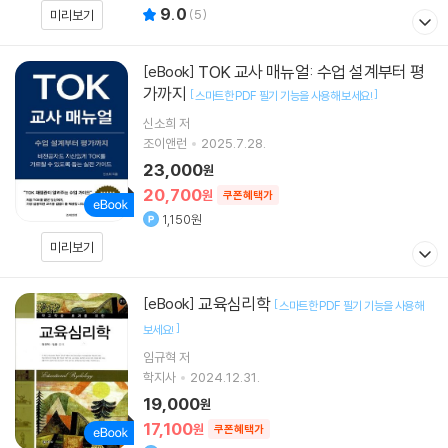
9.0
(
5
)
미리보기
TOK 교사 매뉴얼: 수업 설계부터 평
[eBook]
가까지
[
]
스마트한 PDF 필기 기능을 사용해 보세요!
신소희 저
조이앤런
2025.7.28.
23,000
원
20,700
원
쿠폰혜택가
1,150원
미리보기
교육심리학
[eBook]
[
스마트한 PDF 필기 기능을 사용해
]
보세요!
임규혁
저
학지사
2024.12.31.
19,000
원
17,100
원
쿠폰혜택가