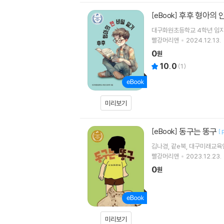
후후 형아의 
[eBook]
대구화원초등학교 4학년 임지
빨강머리앤
2024.12.13.
0
원
10.0
(
1
)
미리보기
동구는 똥구
[eBook]
[
김나경, 같e북, 대구미래교
빨강머리앤
2023.12.23.
0
원
미리보기