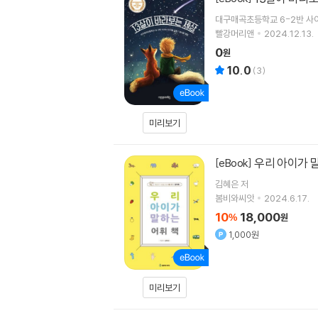
대구매곡초등학교 6-2반 사이
빨강머리앤
2024.12.13.
0
원
10.0
(
3
)
미리보기
우리 아이가 
[eBook]
김혜은 저
봄비와씨앗
2024.6.17.
10
18,000
%
원
1,000원
미리보기