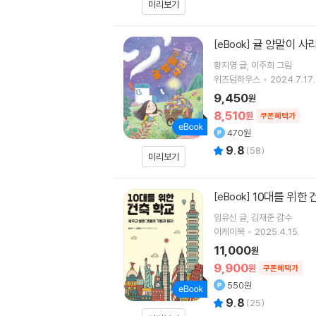
미리보기
귤 양말이 사
[eBook]
황지영
글
이주희
그림
위즈덤하우스
2024.7.17.
9,450
원
8,510
원
쿠폰혜택가
470원
9.8
(
58
)
미리보기
10대를 위한 
[eBook]
임유신
글
김재준
감수
이케이북
2025.4.15.
11,000
원
9,900
원
쿠폰혜택가
550원
9.8
(
25
)