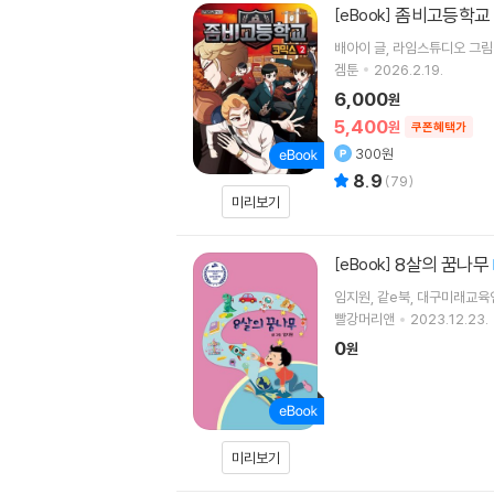
좀비고등학교 
[eBook]
배아이
글
라임스튜디오
그림
겜툰
2026.2.19.
6,000
원
5,400
원
쿠폰혜택가
300원
8.9
(
79
)
미리보기
8살의 꿈나무
[eBook]
임지원, 같e북, 대구미래교
빨강머리앤
2023.12.23.
0
원
미리보기