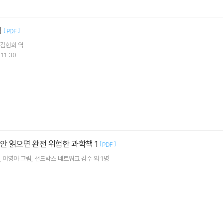
법
[
]
PDF
김현희
역
11.30.
안 읽으면 완전 위험한 과학책 1
[
]
PDF
이영아
그림
샌드박스 네트워크
감수 외 1명