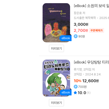
소원의 보석 
[eBook]
장은효 저
도서출판 북작북작
2025.6
3,000
원
2,700
원
쿠폰혜택가
90원
미리보기
우당탕탕 티라
[eBook]
류기영, 코믹컴 저
코믹컴
2024.8.24.
10
12,600
%
원
700원
10.0
(
1
)
미리보기