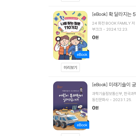
확 달라지는 5
[eBook]
24 화전 BOOK FAMILY 저
부크크
2024.12.23.
0
원
미리보기
미래기술이 궁
[eBook]
과학기술정보통신부, 한국과
동진문화사
2023.1.25.
0
원