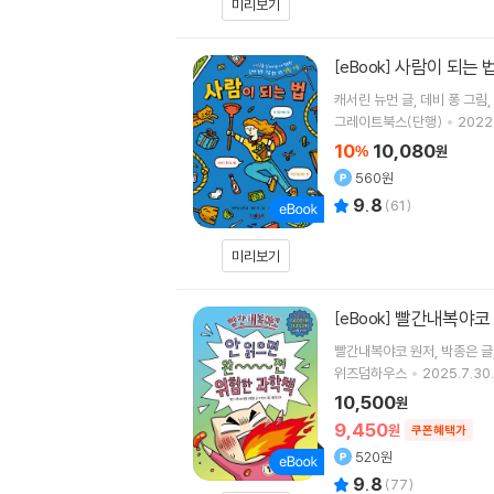
미리보기
사람이 되는 
[eBook]
캐서린 뉴먼
글
데비 퐁
그림
그레이트북스(단행)
2022.
10
10,080
%
원
560원
9.8
(
61
)
미리보기
빨간내복야코 
[eBook]
빨간내복야코
원저
박종은
글
위즈덤하우스
2025.7.30.
10,500
원
9,450
원
쿠폰혜택가
520원
9.8
(
77
)