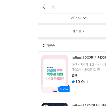
eBook
베스트
기본순
2025년 제
[eBook]
어린이 독후감 대회 수상자 저
예스24
2025.12.15.
0
원
10.0
(
1
)
13살이 바라
[eBook]