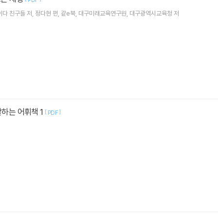
다 친구들 저, 정다현 편, 같e북, 대구미래교육연구원, 대구광역시교육청 저
말하는 어휘책 1
[
]
PDF