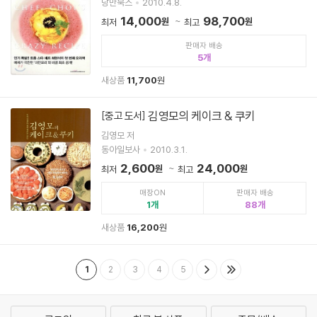
낭만북스
2010.4.8.
14,000
98,700
원
원
최저
최고
판매자 배송
5
새상품
11,700
원
김영모의 케이크 & 쿠키
[중고 도서]
김영모 저
동아일보사
2010.3.1.
2,600
24,000
원
원
최저
최고
매장ON
판매자 배송
1
88
새상품
16,200
원
1
2
3
4
5