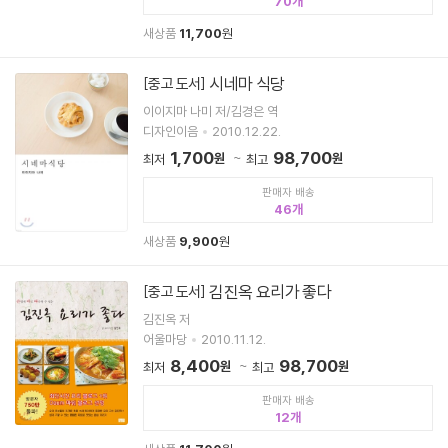
70
새상품
11,700
원
시네마 식당
[중고 도서]
이이지마 나미 저/김경은 역
디자인이음
2010.12.22.
1,700
98,700
원
원
최저
최고
판매자 배송
46
새상품
9,900
원
김진옥 요리가 좋다
[중고 도서]
김진옥 저
어울마당
2010.11.12.
8,400
98,700
원
원
최저
최고
판매자 배송
12