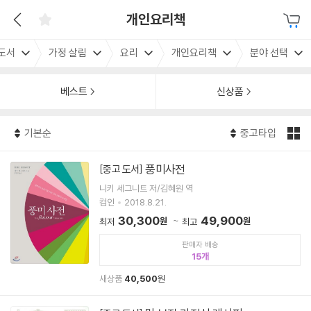
개인요리책
도서
가정 살림
요리
개인요리책
분야 선택
베스트
신상품
기본순
중고타입
풍미사전
[중고 도서]
니키 세그니트 저/김혜원 역
컴인
2018.8.21.
30,300
49,900
원
원
최저
최고
판매자 배송
15
새상품
40,500
원