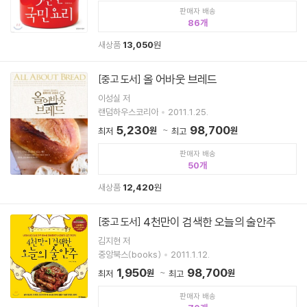
판매자 배송
86
새상품
13,050
원
올 어바웃 브레드
[중고 도서]
이성실 저
랜덤하우스코리아
2011.1.25.
5,230
98,700
원
원
최저
최고
판매자 배송
50
새상품
12,420
원
4천만이 검색한 오늘의 술안주
[중고 도서]
김지현 저
중앙북스(books)
2011.1.12.
1,950
98,700
원
원
최저
최고
판매자 배송