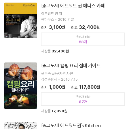
에드워드 권 에디스 카페
[중고 도서]
에드워드 권 저
북하우스
2010.7.21.
3,100
32,400
원
원
최저
최고
판매자 배송
58
새상품
32,400
원
캠핑 요리 절대 가이드
[중고 도서]
윤은숙 글/구자권 사진
삼성출판사
2010.7.15.
1,000
117,800
원
원
최저
최고
판매자 배송
87
새상품
17,820
원
에드워드권's Kitchen
[중고 도서]