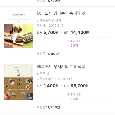
새상품
11,700
원
김매순의 솜씨와 멋
[중고 도서]
김매순,문혜영 공저
대원사
2010.9.10.
5,760
14,400
원
원
최저
최고
판매자 배송
20
새상품
14,400
원
우사기의 도쿄 식탁
[중고 도서]
남은주 저
마로니에북스
2010.8.17.
1,400
98,700
원
원
최저
최고
판매자 배송
65
새상품
11,700
원