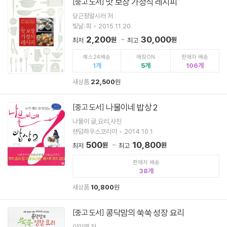
맛 보장 가정식 레시피
[중고 도서]
당근정말시러 저
빛날;희
2015.11.20.
2,200
30,000
원
원
최저
최고
예스24배송
매장ON
판매자 배송
1
5
106
새상품
22,500
원
나물이네 밥상 2
[중고 도서]
나물이 글,요리,사진
랜덤하우스코리아
2014.10.1.
500
10,800
원
원
최저
최고
판매자 배송
38
새상품
10,800
원
콩닥맘의 쑥쑥 성장 요리
[중고 도서]
이미영 저