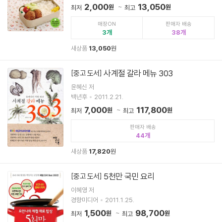
2,000
13,050
원
원
최저
최고
매장ON
판매자 배송
3
38
새상품
13,050
원
사계절 갈라 메뉴 303
[중고 도서]
윤혜신 저
백년후
2011.2.21.
7,000
117,800
원
원
최저
최고
판매자 배송
44
새상품
17,820
원
5천만 국민 요리
[중고 도서]
이혜영 저
경향미디어
2011.1.25.
1,500
98,700
원
원
최저
최고