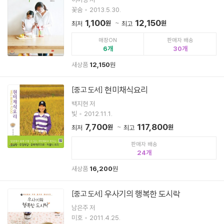
꽃숨
2013.5.30.
1,100
12,150
원
원
최저
최고
매장ON
판매자 배송
6
30
새상품
12,150
원
현미채식요리
[중고 도서]
백지현 저
빛
2012.11.1.
7,700
117,800
원
원
최저
최고
판매자 배송
24
새상품
16,200
원
우사기의 행복한 도시락
[중고 도서]
남은주 저
미호
2011.4.25.