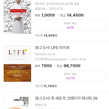
에드워드 권 요리/유소라,김지원 공편
살림Life
2010.6.15.
1,000
14,400
원
원
최저
최고
판매자 배송
85
새상품
14,400
원
LIFE 라이프
[중고 도서]
이이지마 나미 저
시드페이퍼(seed paper)
2010.4.20.
790
98,700
원
원
최저
최고
판매자 배송
107
새상품
11,700
원
최 셰프의 크레이지 레시피 39
[중고 도서]
최현석 저