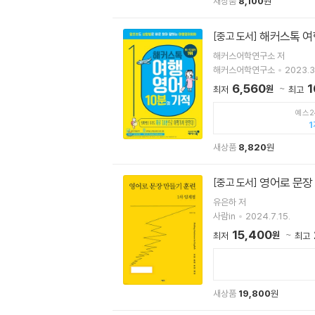
새상품
8,100
원
해커스톡 여
[중고 도서]
해커스어학연구소 저
해커스어학연구소
2023.3
6,560
1
원
최저
최고
예스2
1
새상품
8,820
원
영어로 문장 
[중고 도서]
유은하 저
사람in
2024.7.15.
15,400
원
최저
최고
새상품
19,800
원