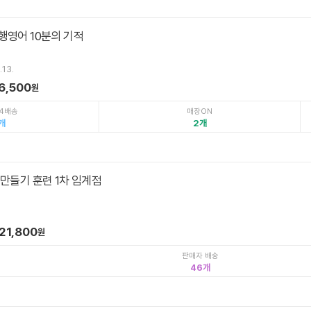
행영어 10분의 기적
.13.
6,500
원
4배송
매장ON
2
만들기 훈련 1차 임계점
21,800
원
판매자 배송
46