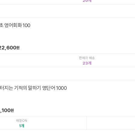
20
 영어회화 100
22,600
원
판매자 배송
23
터지는 기적의 말하기 영단어 1000
.
,100
원
매장ON
1