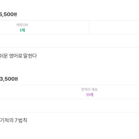
5,500
원
매장ON
1
쉬운 영어로 말한다
13,500
원
판매자 배송
11
기적의 7 법칙