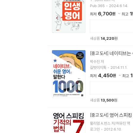
Pub.365
2024.6.14.
6,700
1
원
최저
최고
새상품
14,220
원
네이티브는 
[중고 도서]
박수진 저
길벗이지톡
2014.11.1.
4,450
원
최저
최고
새상품
13,500
원
영어 스피킹 
[중고 도서]
윌리엄 A.반스 저/허유진 역
로그인
2012.6.10.