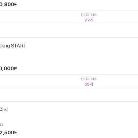
0,800
원
판매자 배송
77
aking START
0,000
원
판매자 배송
59
리시
29.
2,500
원