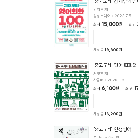
김재우의 영
[중고 도서]
김재우 저
상상스퀘어
2023.7.5.
15,000
원
최저
최고
새상품
19,800
원
영어 회화의
[중고 도서]
서영조 저
사람in
2020.3.6.
6,100
1
원
최저
최고
새상품
16,200
원
인생영어
[중고 도서]
T. John Kim 저