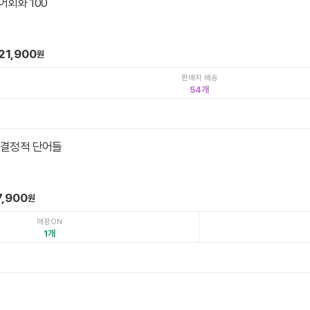
어회화 100
21,900
원
판매자 배송
54
 결정적 단어들
7,900
원
매장ON
1