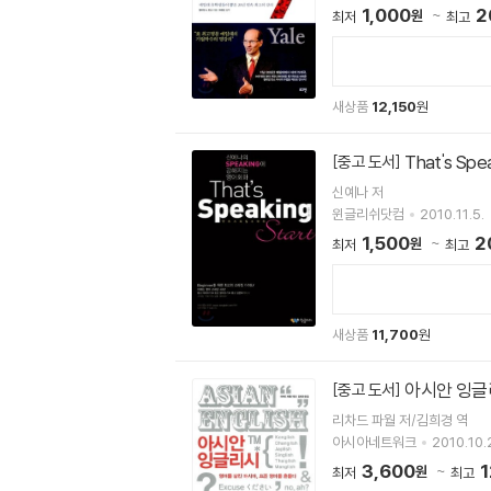
1,000
2
원
최저
최고
새상품
12,150
원
That's Spe
[중고 도서]
신예나 저
윈글리쉬닷컴
2010.11.5.
1,500
2
원
최저
최고
새상품
11,700
원
아시안 잉글
[중고 도서]
리차드 파월 저/김희경 역
아시아네트워크
2010.10.
3,600
1
원
최저
최고