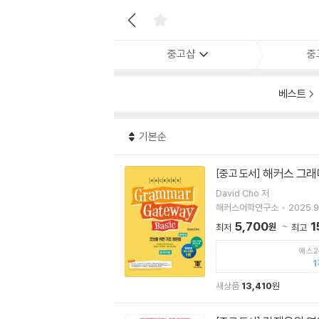
중고샵
중
베스트
기본순
해커스 그래머 
[중고 도서]
David Cho 저
해커스어학연구소
2025.9
5,700
1
원
최저
최고
예스2
1
새상품
13,410
원