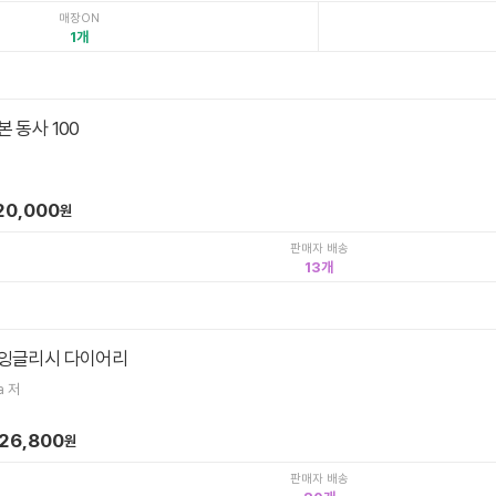
매장ON
1
 동사 100
20,000
원
판매자 배송
13
잉글리시 다이어리
a 저
26,800
원
판매자 배송