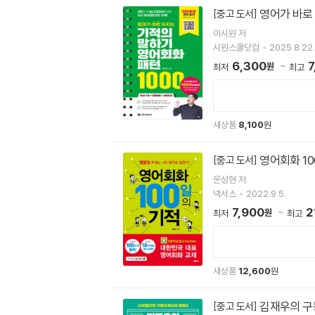
영어가 바로 
[중고 도서]
이시원 저
시원스쿨닷컴
2025.8.22.
6,300
7
원
최저
최고
새상품
8,100
원
영어회화 1
[중고 도서]
문성현 저
넥서스
2022.9.5.
7,900
2
원
최저
최고
새상품
12,600
원
김재우의 구동
[중고 도서]