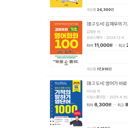
새상품
24,300
원
김재우의 기초
[중고 도서]
김재우 저
상상스퀘어
2024.12.4.
11,000
원
최저
최고
새상품
17,010
원
영어가 바로 
[중고 도서]
이시원 저
시원스쿨닷컴
2025.4.30
6,300
8
원
최저
최고