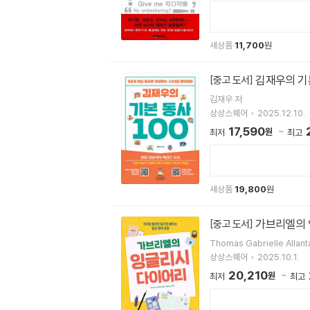
새상품
11,700
원
김재우의 기본
[중고 도서]
김재우 저
상상스퀘어
2025.12.10.
17,590
원
최저
최고
새상품
19,800
원
가브리엘의 
[중고 도서]
Thomas Gabrielle Allant
상상스퀘어
2025.10.1.
20,210
원
최저
최고