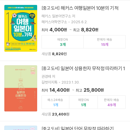
해커스 여행일본어 10분의 기적
[중고 도서]
해커스 일본어연구소 저
해커스어학연구소
2025.6.2.
4,000
8,820
원
원
최저
최고
매장ON
판매자 배송
3
15
새상품
8,820
원
일본어 상용한자 무작정 따라하기 1
[중고 도서]
권경배 저
길벗이지톡
2023.1.30.
14,400
25,800
원
원
최저
최고
예스24배송
매장ON
판매자 배송
1
1
49
새상품
23,400
원
일본어 단어 무작정 따라하기
[중고 도서]