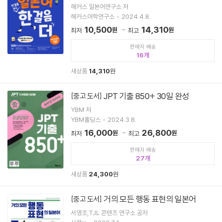
해커스 일본어연구소 저
해커스어학연구소
2024.4.8.
10,500
14,310
원
원
최저
최고
판매자 배송
16
새상품
14,310
원
JPT 기출 850+ 30일 완성
[중고 도서]
YBM 저
YBM홀딩스
2024.3.8.
16,000
26,800
원
원
최저
최고
판매자 배송
27
새상품
24,300
원
거의 모든 행동 표현의 일본어
[중고 도서]
서영조,TJL 콘텐츠 연구소 공저