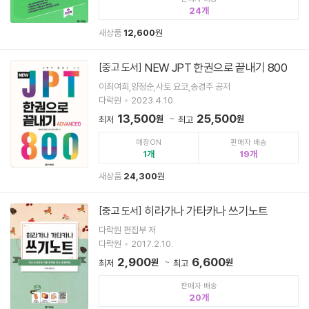
24
새상품
12,600
원
NEW JPT 한권으로 끝내기 800
[중고 도서]
이최여희,양정순,사토 요코,송경주 공저
다락원
2023.4.10.
13,500
25,500
원
원
최저
최고
매장ON
판매자 배송
1
19
새상품
24,300
원
히라가나 가타카나 쓰기노트
[중고 도서]
다락원 편집부 저
다락원
2017.2.10.
2,900
6,600
원
원
최저
최고
판매자 배송
20