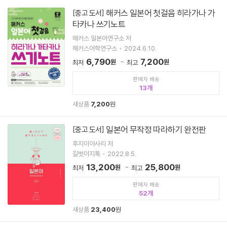
해커스 일본어 첫걸음 히라가나 가
[중고 도서]
타카나 쓰기노트
해커스 일본어연구소 저
해커스어학연구소
2024.6.10.
6,790
7,200
원
원
최저
최고
판매자 배송
13
새상품
7,200
원
일본어 무작정 따라하기 완전판
[중고 도서]
후지이아사리 저
길벗이지톡
2022.8.5.
13,200
25,800
원
원
최저
최고
판매자 배송
52
새상품
23,400
원