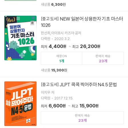
새상품
6,300
원
NEW 일본어 상용한자 기초 마스터
[중고 도서]
1026
한선희,이이호시 카즈야 공저
다락원
2020.3.2.
4,400
26,200
원
원
최저
최고
매장ON
판매자 배송
1
23
새상품
15,300
원
JLPT 콕콕 찍어주마 N4.5 문법
[중고 도서]
이치우 저
다락원
2017.12.15.
6,600
15,900
원
원
최저
최고
판매자 배송
23