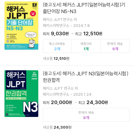
해커스 JLPT(일본어능력시험)기
[중고 도서]
출단어장 N5-N3
해커스 JLPT연구소 저
해커스어학연구소
2024.7.8.
9,030
12,510
원
원
최저
최고
예스24배송
매장ON
판매자 배송
2
1
9
새상품
12,510
원
해커스 JLPT N3(일본어능력시험)
[중고 도서]
한권합격
해커스 JLPT 연구소 저
해커스어학연구소
2025.1.24.
20,000
24,300
원
원
최저
최고
판매자 배송
8
새상품
24,300
원