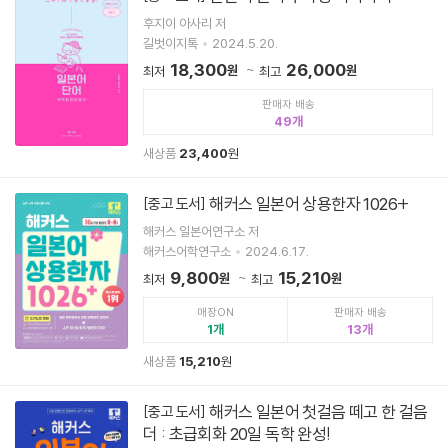
후지이 아사리 저
길벗이지톡
2024.5.20.
18,300
26,000
원
원
최저
최고
판매자 배송
49
새상품
23,400
원
해커스 일본어 상용한자 1026+
[중고 도서]
해커스 일본어연구소 저
해커스어학연구소
2024.6.17.
9,800
15,210
원
원
최저
최고
매장ON
판매자 배송
1
13
새상품
15,210
원
해커스 일본어 첫걸음 떼고 한 걸음
[중고 도서]
더 : 초급회화 20일 독학 완성!