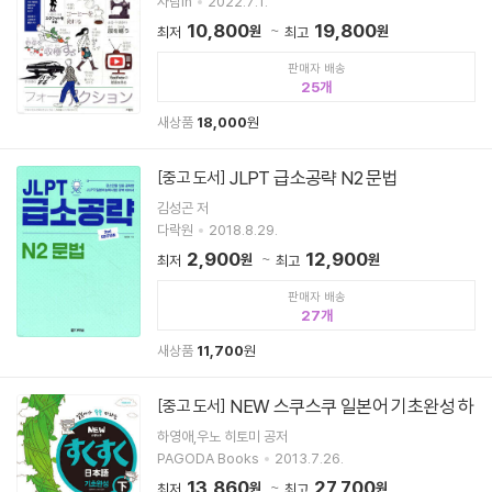
사람in
2022.7.1.
10,800
19,800
원
원
최저
최고
판매자 배송
25
새상품
18,000
원
JLPT 급소공략 N2 문법
[중고 도서]
김성곤 저
다락원
2018.8.29.
2,900
12,900
원
원
최저
최고
판매자 배송
27
새상품
11,700
원
NEW 스쿠스쿠 일본어 기초완성 하
[중고 도서]
하영애,우노 히토미 공저
PAGODA Books
2013.7.26.
13,860
27,700
원
원
최저
최고