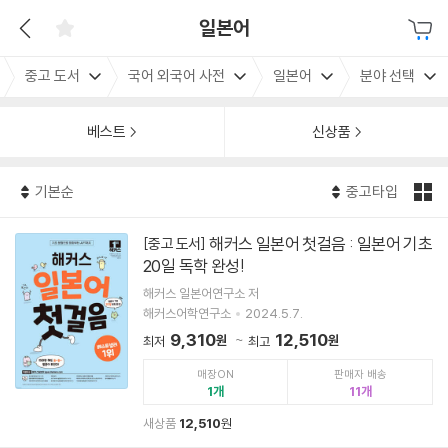
일본어
중고 도서
국어 외국어 사전
일본어
분야 선택
베스트
신상품
기본순
중고타입
해커스 일본어 첫걸음 : 일본어 기초
[중고 도서]
20일 독학 완성!
해커스 일본어연구소 저
해커스어학연구소
2024.5.7.
9,310
12,510
원
원
최저
최고
매장ON
판매자 배송
1
11
새상품
12,510
원