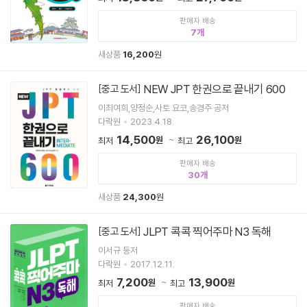
판매자 배송
7
새상품
16,200
원
NEW JPT 한권으로 끝내기 600
[중고 도서]
이최여희,양정순,사토 요코,송경주 공저
다락원
2023.4.18.
14,500
26,100
원
원
최저
최고
판매자 배송
30
새상품
24,300
원
JLPT 콕콕 찍어주마 N3 독해
[중고 도서]
이서규 등저
다락원
2017.12.11.
7,200
13,900
원
원
최저
최고
판매자 배송