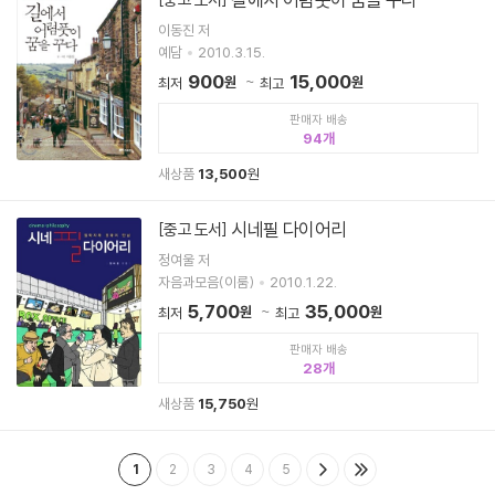
이동진 저
예담
2010.3.15.
900
15,000
원
원
최저
최고
판매자 배송
94
새상품
13,500
원
시네필 다이어리
[중고 도서]
정여울 저
자음과모음(이룸)
2010.1.22.
5,700
35,000
원
원
최저
최고
판매자 배송
28
새상품
15,750
원
1
2
3
4
5