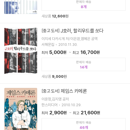
판매자 배송
8
새상품
12,600
원
J호러, 할리우드를 쏘다
[중고 도서]
이치세 다카시게 저/이은경,염혜은 공역
서해문집
2010.11.30.
5,000
16,700
원
원
최저
최고
판매자 배송
14
새상품
9,000
원
제임스 카메론
[중고 도서]
이윤정,김지영 공저
한스미디어
2010.10.29.
2,900
21,600
원
원
최저
최고
판매자 배송
46