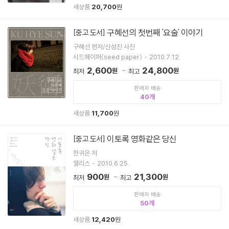
새상품
20,700
원
구혜선의 첫번째 '요술' 이야기
[중고 도서]
구혜선 편저/신성진 사진
시드페이퍼(seed paper)
2010.7.12.
2,600
24,800
원
원
최저
최고
판매자 배송
40
새상품
11,700
원
이토록 영화같은 당신
[중고 도서]
한귀은 저
앨리스
2010.6.25.
900
21,300
원
원
최저
최고
판매자 배송
50
새상품
12,420
원