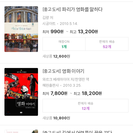
파리가 영화를 말하다
[중고 도서]
김량 저
시공아트
2010.5.14.
990
13,200
원
원
최저
최고
매장ON
판매자 배송
1
52
새상품
12,600
원
영화 이야기
[중고 도서]
와르크 베레마이어 저/한영란 역
혜원출판사
2010.3.25.
7,800
18,200
원
원
최저
최고
판매자 배송
12
새상품
10,800
원
길에서 어렴풋이 꿈을 꾸다
[중고 도서]