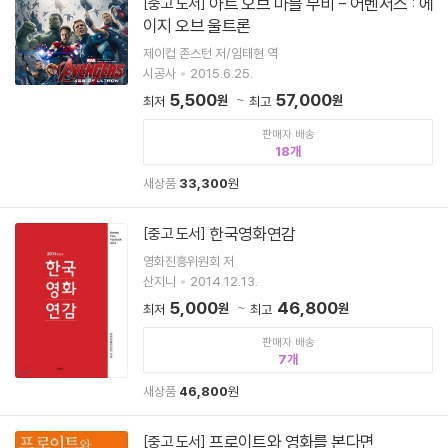
아트 오브 마블 무비 - 어벤저스 : 에
[중고 도서]
이지 오브 울트론
제이컵 존스턴 저/임태현 역
시공사
2015.6.25.
5,500
57,000
원
원
최저
최고
판매자 배송
18
새상품
33,300
원
한국영화연감
[중고 도서]
영화진흥위원회 저
산지니
2014.12.13.
5,000
46,800
원
원
최저
최고
판매자 배송
7
새상품
46,800
원
프로이트와 영화를 본다면
[중고 도서]