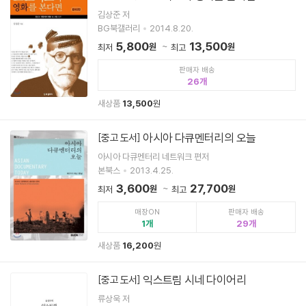
김상준 저
BG북갤러리
2014.8.20.
5,800
13,500
원
원
최저
최고
판매자 배송
26
새상품
13,500
원
아시아 다큐멘터리의 오늘
[중고 도서]
아시아 다큐멘터리 네트워크 편저
본북스
2013.4.25.
3,600
27,700
원
원
최저
최고
매장ON
판매자 배송
1
29
새상품
16,200
원
익스트림 시네 다이어리
[중고 도서]
류상욱 저