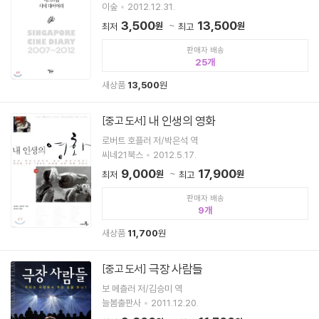
이숲
2012.12.31.
3,500
13,500
원
원
최저
최고
판매자 배송
25
새상품
13,500
원
내 인생의 영화
[중고 도서]
로버트 호플러 저/박은석 역
씨네21북스
2012.5.17.
9,000
17,900
원
원
최저
최고
판매자 배송
9
새상품
11,700
원
극장 사람들
[중고 도서]
보 메츨러 저/김승미 역
늘봄출판사
2011.12.20.