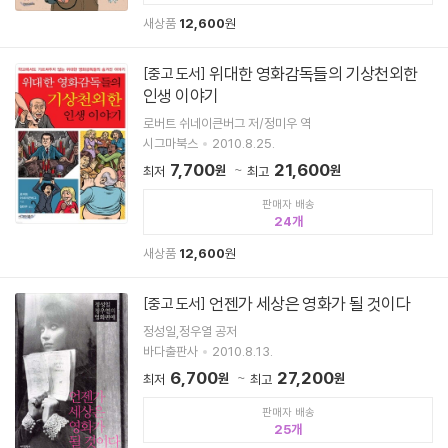
새상품
12,600
원
위대한 영화감독들의 기상천외한
[중고 도서]
인생 이야기
로버트 쉬네이큰버그 저/정미우 역
시그마북스
2010.8.25.
7,700
21,600
원
원
최저
최고
판매자 배송
24
새상품
12,600
원
언젠가 세상은 영화가 될 것이다
[중고 도서]
정성일,정우열 공저
바다출판사
2010.8.13.
6,700
27,200
원
원
최저
최고
판매자 배송
25