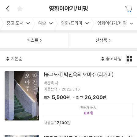
영화이야기/비평
중고 도서
예술
영화/드라마
영화이야기/비평
베스트
신상품
기본순
중고타입
박찬욱의 오마주 (리커버)
[중고 도서]
박찬욱 저
마음산책
2022.3.15.
5,500
26,200
원
원
최저
최고
판매자 배송
84
새상품
17,100
원