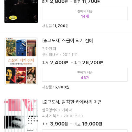
2,800
11,700
원
원
최저
최고
판매자 배송
14
새상품
11,700
원
스물이 되기 전에
[중고 도서]
전하현 저
생각의나무
2011.1.11.
2,400
26,200
원
원
최저
최고
판매자 배송
48
새상품
15,300
원
발칙한 카메라의 이면
[중고 도서]
한국영화아카데미 저
씨네21북스
2010.12.30.
3,900
19,000
원
원
최저
최고