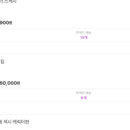
터 스케치
,900
원
판매자 배송
15
생집
60,000
원
판매자 배송
6
 섹시 캐릭터편