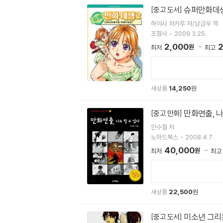
슈퍼만화데생
[중고 도서]
하야시 히카루 저/남금우 역
조형사
2009.3.25.
2,000
2
원
최저
최고
새상품
14,250
원
만화연출, 나
[중고 만화]
안수철 저
노마드북스
2008.4.7.
40,000
원
최저
최고
새상품
22,500
원
미소년 그리
[중고 도서]