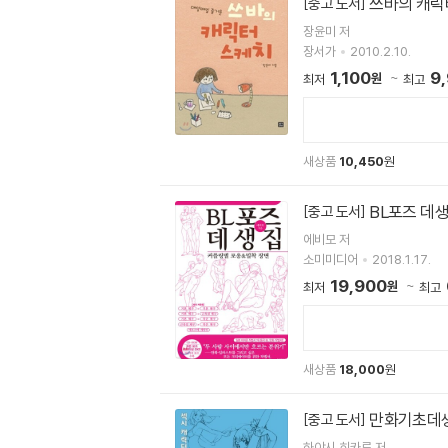
쓰바의 캐릭
[중고 도서]
장윤미 저
장서가
2010.2.10.
1,100
9
원
최저
최고
새상품
10,450
원
BL포즈 데
[중고 도서]
에비모 저
소미미디어
2018.1.17.
19,900
원
최저
최고
새상품
18,000
원
만화기초데생
[중고 도서]
하야시 히카루 저