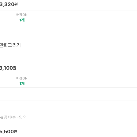
3,320
원
매장ON
1
 만화그리기
3,100
원
매장ON
1
ou 공저/송나영 역
5,500
원