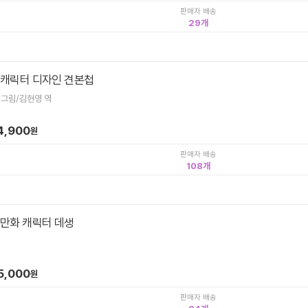
판매자 배송
29
 캐릭터 디자인 견본첩
 그림/김현영 역
4,900
원
판매자 배송
108
 만화 캐릭터 데생
5,000
원
판매자 배송