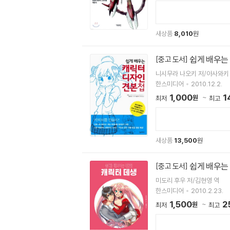
새상품
8,010
원
쉽게 배우는
[중고 도서]
니시무라 나오키 저/아사와키
한스미디어
2010.12.2.
1,000
1
원
최저
최고
새상품
13,500
원
쉽게 배우는
[중고 도서]
미도리 후우 저/김현영 역
한스미디어
2010.2.23.
1,500
2
원
최저
최고