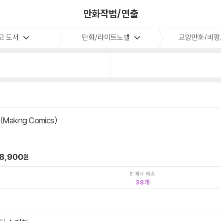
만화작법/연출
고 도서
만화/라이트노벨
교양만화/비평
Making Comics)
역
8,900
원
판매자 배송
38