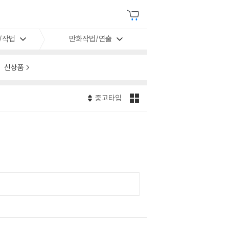
/작법
만화작법/연출
신상품
중고타입