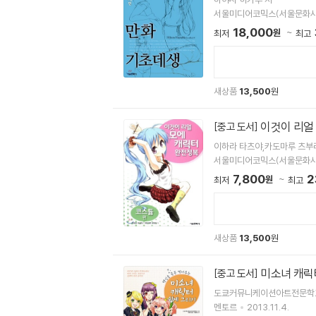
서울미디어코믹스(서울문화사
18,000
원
최저
최고
새상품
13,500
원
이것이 리얼
[중고 도서]
이하라 타츠야,카도마루 츠부
서울미디어코믹스(서울문화사
7,800
2
원
최저
최고
새상품
13,500
원
미소녀 캐릭
[중고 도서]
도쿄커뮤니케이션아트전문학교
멘토르
2013.11.4.