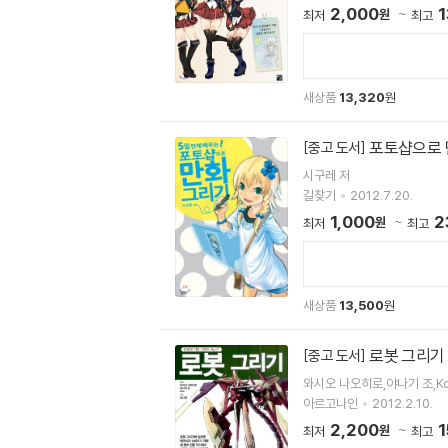
2,000
1
원
최저
최고
새상품
13,320
원
포토샵으로
[중고 도서]
시구레 저
길찾기
2012.7.20.
1,000
2
원
최저
최고
새상품
13,500
원
로봇 그리기
[중고 도서]
와시오 나오히로,야나기 조,K
아르고나인
2012.2.10.
2,200
1
원
최저
최고