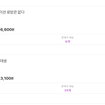
이션 로망은 없다
6,600
원
판매자 배송
8
 데생
23,100
원
판매자 배송
35