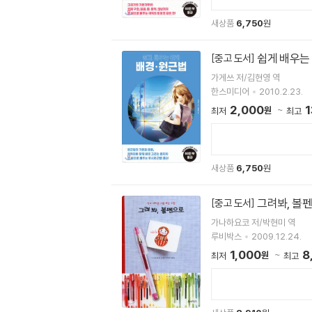
새상품
6,750
원
쉽게 배우는 
[중고 도서]
가게쓰 저/김현영 역
한스미디어
2010.2.23.
2,000
1
원
최저
최고
새상품
6,750
원
그려봐, 볼
[중고 도서]
가나하요코 저/박현미 역
루비박스
2009.12.24.
1,000
8
원
최저
최고