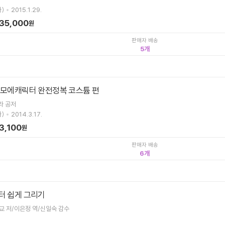
)
2015.1.29.
35,000
원
판매자 배송
5
 모에캐릭터 완전정복 코스튬 편
라 공저
)
2014.3.17.
3,100
원
판매자 배송
6
터 쉽게 그리기
 저/이은정 역/신일숙 감수