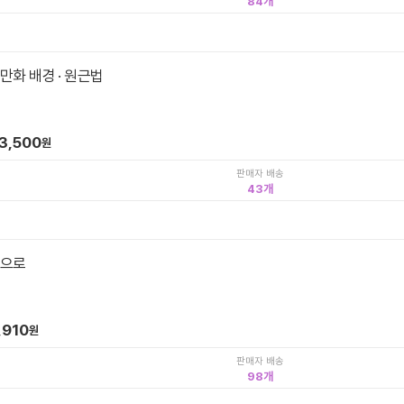
84
만화 배경 · 원근법
3,500
원
판매자 배송
43
펜으로
,910
원
판매자 배송
98