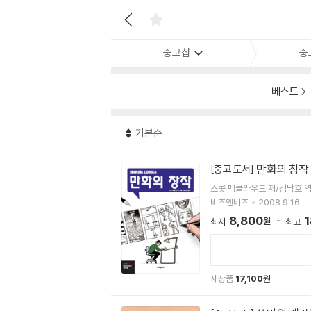
중고샵
중
베스트
기본순
만화의 창작 (
[중고 도서]
스콧 맥클라우드 저/김낙호 
비즈앤비즈
2008.9.16.
8,800
1
원
최저
최고
새상품
17,100
원