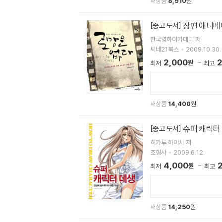
새상품
8,910
원
장편 애니메
[중고 도서]
한국영화아카데미 저
씨네21북스
2009.10.30.
2,000
2
원
최저
최고
새상품
14,400
원
슈퍼 캐릭터
[중고 도서]
히카루 하야시 저
조형사
2009.6.12.
4,000
원
최저
최고
새상품
14,250
원