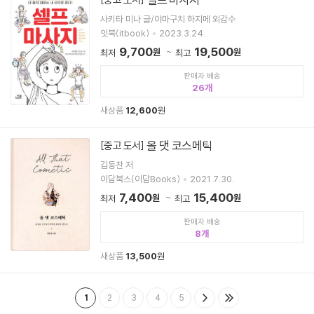
사키타 미나 글/야마구치 하지메 외감수
잇북(itbook)
2023.3.24.
9,700
19,500
원
원
최저
최고
판매자 배송
26
새상품
12,600
원
올 댓 코스메틱
[중고 도서]
김동찬 저
이담북스(이담Books)
2021.7.30.
7,400
15,400
원
원
최저
최고
판매자 배송
8
새상품
13,500
원
1
2
3
4
5