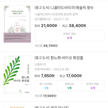
니꼴라드바리의 예술적 향수
[중고 도서]
니꼴라드바리 저/강연희,유상희 공역
샹다롬에디션
2023.7.20.
21,600
38,400
원
원
최저
최고
판매자 배송
8
새상품
29,700
원
항노화 바이오 화장품
[중고 도서]
신동욱 저
자유아카데미
2023.6.28.
7,650
17,000
원
원
최저
최고
예스24배송
매장ON
판매자 배송
1
1
5
새상품
17,000
원
셀프 마사지
[중고 도서]