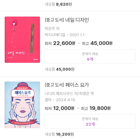
새상품
8,820
원
네일 디자인
[중고 도서]
박은주 저
학지사메디컬
0001.1.1.
22,600
45,000
원
원
최저
최고
판매자 배송
6
새상품
45,000
원
페이스 요가
[중고 도서]
나디라 페르사우드 저/최영은 역
콤마
2024.4.15.
12,000
19,800
원
원
최저
최고
판매자 배송
22
새상품
16,200
원