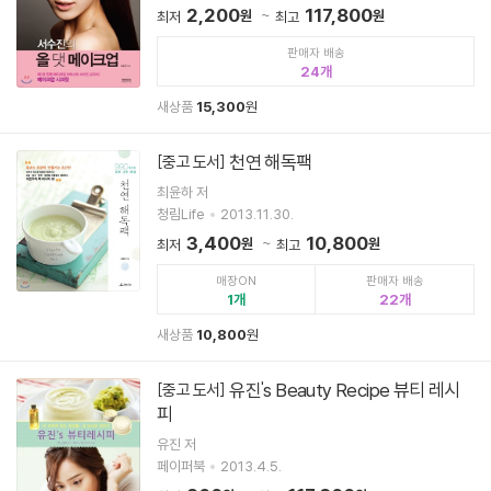
2,200
117,800
원
원
최저
최고
판매자 배송
24
새상품
15,300
원
천연 해독팩
[중고 도서]
최윤하 저
청림Life
2013.11.30.
3,400
10,800
원
원
최저
최고
매장ON
판매자 배송
1
22
새상품
10,800
원
유진's Beauty Recipe 뷰티 레시
[중고 도서]
피
유진 저
페이퍼북
2013.4.5.