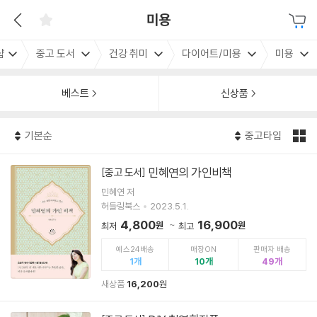
미용
샵
중고 도서
건강 취미
다이어트/미용
미용
베스트
신상품
기본순
중고타입
민혜연의 가인비책
[중고 도서]
민혜연 저
허들링북스
2023.5.1.
4,800
16,900
원
원
최저
최고
예스24배송
매장ON
판매자 배송
1
10
49
새상품
16,200
원