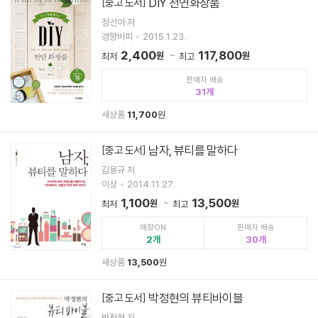
DIY 천연화장품
[중고 도서]
정선아 저
경향비피
2015.1.23.
2,400
117,800
원
원
최저
최고
판매자 배송
31
새상품
11,700
원
남자, 뷰티를 말하다
[중고 도서]
김용규 저
이상
2014.11.27.
1,100
13,500
원
원
최저
최고
매장ON
판매자 배송
2
30
새상품
13,500
원
박정현의 뷰티바이블
[중고 도서]
박정현 저