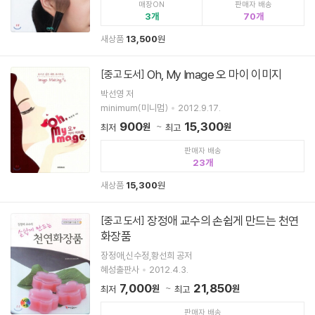
매장ON
판매자 배송
3
70
새상품
13,500
원
Oh, My Image 오 마이 이미지
[중고 도서]
박선영 저
minimum(미니멈)
2012.9.17.
900
15,300
원
원
최저
최고
판매자 배송
23
새상품
15,300
원
장정애 교수의 손쉽게 만드는 천연
[중고 도서]
화장품
장정애,신수정,황선희 공저
혜성출판사
2012.4.3.
7,000
21,850
원
원
최저
최고
판매자 배송