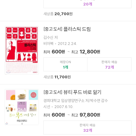
20
새상품
20,700
원
플라스틱 드림
[중고 도서]
김수신 저
비아북
2012.2.24.
600
12,800
원
원
최저
최고
매장ON
판매자 배송
1
72
새상품
11,700
원
뷰티 푸드 바로 알기
[중고 도서]
경희대학교 임상영양연구소 저/박수연 감수
시선
2007.6.10.
600
97,800
원
원
최저
최고
판매자 배송
32