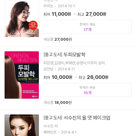
라의눈
2014.10.1.
11,000
27,000
원
원
최저
최고
판매자 배송
17
새상품
27,000
원
두피모발학
[중고 도서]
허은영,김경미,박해련,송영아,이주미 공저
성안당
2014.8.11.
10,000
26,000
원
원
최저
최고
판매자 배송
10
새상품
18,000
원
서수진의 올 댓 메이크업
[중고 도서]
서수진 저
페퍼민트
2014.4.1.