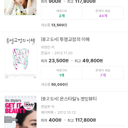
900
117,800
원
원
최저
최고
매장ON
판매자 배송
2
40
새상품
13,500
원
투명교정의 이해
[중고 도서]
차현인 저
한길사
2012.11.20.
23,500
49,800
원
원
최저
최고
매장ON
판매자 배송
1
7
새상품
50,000
원
온스타일’s 겟잇뷰티
[중고 도서]
편집부 저
페이퍼북
2012.10.12.
400
117,800
원
원
최저
최고