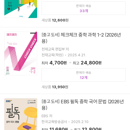
판매자 배송
33
새상품
12,600
원
체크체크 중학 과학 1-2 (2026년
[중고 도서]
용)
천재교육 편집부 저
천재교육(학원)
2025.4.21.
4,700
24,800
원
원
최저
최고
판매자 배송
12
새상품
13,950
원
EBS 필독 중학 국어 문법 (2026년
[중고 도서]
용)
EBS 저
한국교육방송공사
2025.2.10.
11,680
12,800
원
원
최저
최고