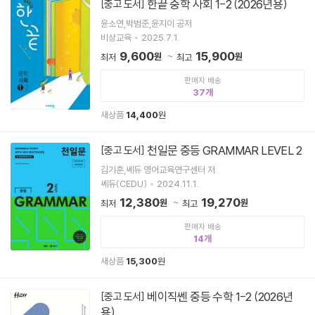
한끝 중학 사회 1-2 (2026년용)
[중고 도서]
윤소연,박범준,윤지이 공저
비상교육
2025.7.1.
9,600
15,900
원
원
최저
최고
판매자 배송
37
새상품
14,400
원
천일문 중등 GRAMMAR LEVEL 2
[중고 도서]
김기훈,쎄듀 영어교육연구센터 저
쎄듀(CEDU)
2024.11.1.
12,380
19,270
원
원
최저
최고
판매자 배송
14
새상품
15,300
원
베이직쎈 중등 수학 1-2 (2026년
[중고 도서]
용)