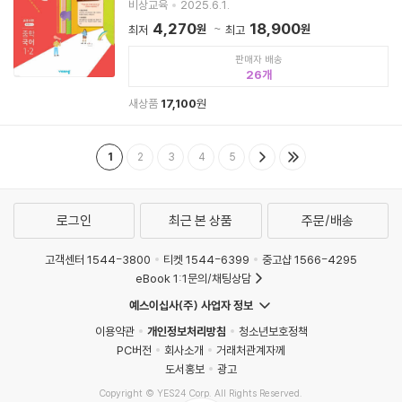
비상교육
2025.6.1.
4,270
18,900
원
원
최저
최고
판매자 배송
26
새상품
17,100
원
1
2
3
4
5
로그인
최근 본 상품
주문/배송
고객센터 1544-3800
티켓 1544-6399
중고샵 1566-4295
eBook 1:1문의/채팅상담
예스이십사(주) 사업자 정보
이용약관
개인정보처리방침
청소년보호정책
PC버전
회사소개
거래처관계자께
도서홍보
광고
Copyright © YES24 Corp. All Rights Reserved.