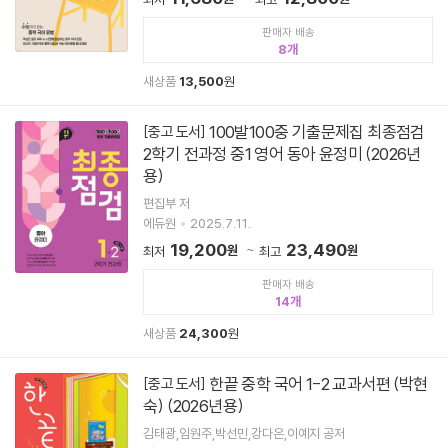
판매자 배송
8
새상품
13,500
원
100발100중 기출문제집 최종점검
[중고 도서]
2학기 전과정 중1 영어 동아 윤정미 (2026년
용)
편집부 저
에듀원
2025.7.11.
19,200
23,490
원
원
최저
최고
판매자 배송
14
새상품
24,300
원
한끝 중학 국어 1-2 교과서편 (박현
[중고 도서]
숙) (2026년용)
김태광,임원주,박선민,강다은,이예지 공저