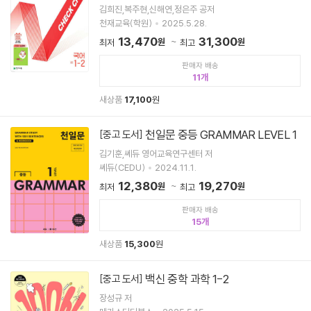
김희진,복주현,신해연,정은주 공저
천재교육(학원)
2025.5.28.
13,470
31,300
원
원
최저
최고
판매자 배송
11
새상품
17,100
원
천일문 중등 GRAMMAR LEVEL 1
[중고 도서]
김기훈,쎄듀 영어교육연구센터 저
쎄듀(CEDU)
2024.11.1.
12,380
19,270
원
원
최저
최고
판매자 배송
15
새상품
15,300
원
백신 중학 과학 1-2
[중고 도서]
장성규 저