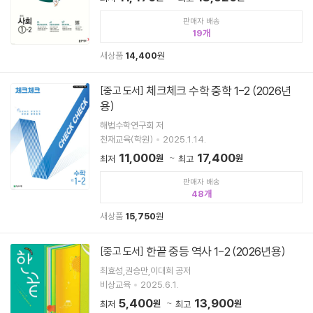
판매자 배송
19
새상품
14,400
원
체크체크 수학 중학 1-2 (2026년
[중고 도서]
용)
해법수학연구회 저
천재교육(학원)
2025.1.14.
11,000
17,400
원
원
최저
최고
판매자 배송
48
새상품
15,750
원
한끝 중등 역사 1-2 (2026년용)
[중고 도서]
최효성,권승만,이대희 공저
비상교육
2025.6.1.
5,400
13,900
원
원
최저
최고