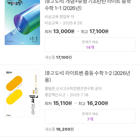
개념+유형 기초탄탄 라이트 중학
[중고 도서]
수학 1-1 (2026년)
비상교육 편집부 저
비상교육
2025.8.26.
13,000
17,100
원
원
최저
최고
판매자 배송
14
새상품
17,100
원
라이트쎈 중등 수학 1-2 (2026년
[중고 도서]
용)
홍범준,신사고수학콘텐츠연구회 공저
좋은책신사고
2025.7.18.
15,110
16,200
원
원
최저
최고
판매자 배송
7
새상품
16,200
원