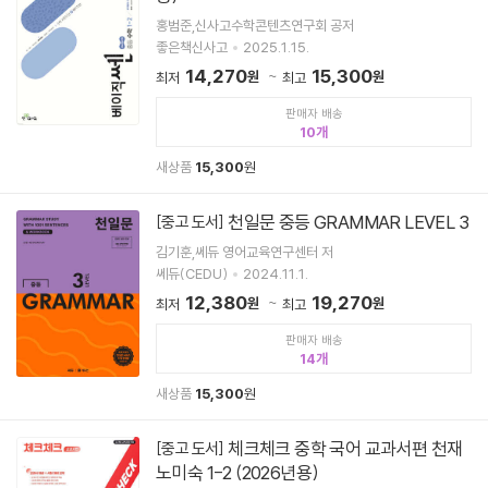
홍범준,신사고수학콘텐츠연구회 공저
좋은책신사고
2025.1.15.
14,270
15,300
원
원
최저
최고
판매자 배송
10
새상품
15,300
원
천일문 중등 GRAMMAR LEVEL 3
[중고 도서]
김기훈,쎄듀 영어교육연구센터 저
쎄듀(CEDU)
2024.11.1.
12,380
19,270
원
원
최저
최고
판매자 배송
14
새상품
15,300
원
체크체크 중학 국어 교과서편 천재
[중고 도서]
노미숙 1-2 (2026년용)