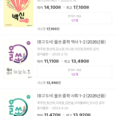
메가스터디북스
2025.5.15.
14,100
17,100
원
원
최저
최고
판매자 배송
17
새상품
17,100
원
올쏘 중학 역사 1-2 (2026년용)
[중고 도서]
곽주현,정선희,김소망,이나경,이진영,정희연 공저
동아출판
2025.2.10.
11,110
13,490
원
원
최저
최고
판매자 배송
12
새상품
13,950
원
올쏘 중학 사회 1-2 (2026년용)
[중고 도서]
곽주현,정선희,이보람,김한솔,이아름벼리,조수진 공저
동아출판
2024.9.20.
11,470
13,920
원
원
최저
최고