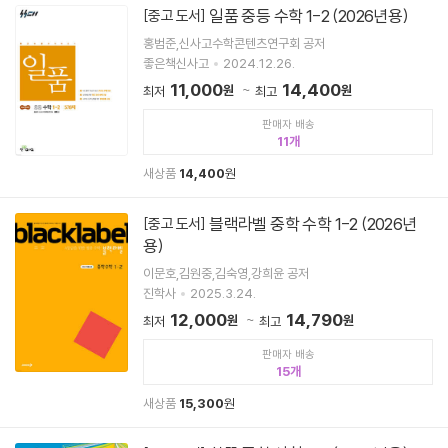
일품 중등 수학 1-2 (2026년용)
[중고 도서]
홍범준,신사고수학콘텐츠연구회 공저
좋은책신사고
2024.12.26.
11,000
14,400
원
원
최저
최고
판매자 배송
11
새상품
14,400
원
블랙라벨 중학 수학 1-2 (2026년
[중고 도서]
용)
이문호,김원중,김숙영,강희윤 공저
진학사
2025.3.24.
12,000
14,790
원
원
최저
최고
판매자 배송
15
새상품
15,300
원