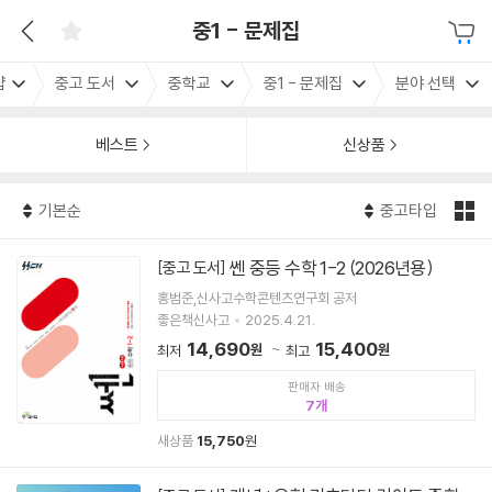
중1 - 문제집
샵
중고 도서
중학교
중1 - 문제집
분야 선택
베스트
신상품
기본순
중고타입
쎈 중등 수학 1-2 (2026년용)
[중고 도서]
홍범준,신사고수학콘텐츠연구회 공저
좋은책신사고
2025.4.21.
14,690
15,400
원
원
최저
최고
판매자 배송
7
새상품
15,750
원