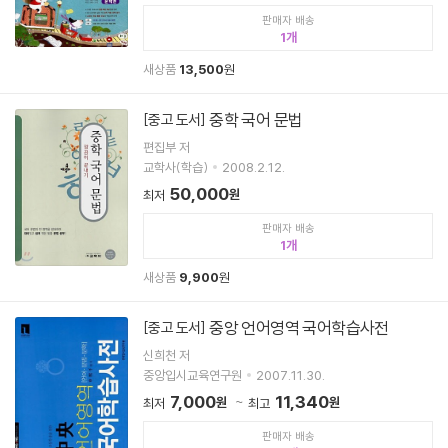
판매자 배송
1
새상품
13,500
원
중학 국어 문법
[중고 도서]
편집부 저
교학사(학습)
2008.2.12.
50,000
원
최저
판매자 배송
1
새상품
9,900
원
중앙 언어영역 국어학습사전
[중고 도서]
신희천 저
중앙입시교육연구원
2007.11.30.
7,000
11,340
원
원
최저
최고
판매자 배송