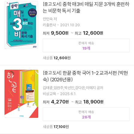
중학 매3비 매일 지문 3개씩 훈련하
[중고 도서]
는 비문학 독서 기출
안인숙 저
키출판사
2021.10.20.
9,500
12,600
원
원
최저
최고
판매자 배송
19
새상품
12,600
원
한끝 중학 국어 1-2 교과서편 (박현
[중고 도서]
숙) (2026년용)
김태광,임원주,박선민,강다은,이예지 공저
비상교육
2025.6.1.
4,270
18,900
원
원
최저
최고
판매자 배송
26
새상품
17,100
원