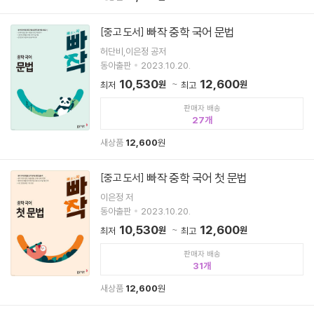
빠작 중학 국어 문법
[중고 도서]
허단비,이은정 공저
동아출판
2023.10.20.
10,530
12,600
원
원
최저
최고
판매자 배송
27
새상품
12,600
원
빠작 중학 국어 첫 문법
[중고 도서]
이은정 저
동아출판
2023.10.20.
10,530
12,600
원
원
최저
최고
판매자 배송
31
새상품
12,600
원