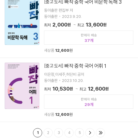
빠작 중학 국어 비문학 독해 3
[중고 도서]
동아출판 편집부 저
동아출판
2023.9.20.
2,000
13,600
원
원
최저
최고
판매자 배송
37
새상품
12,600
원
빠작 중학 국어 어휘 1
[중고 도서]
이은정,이세주,허단비 공저
동아출판
2023.10.20.
10,530
12,600
원
원
최저
최고
판매자 배송
29
새상품
12,600
원
1
2
3
4
5