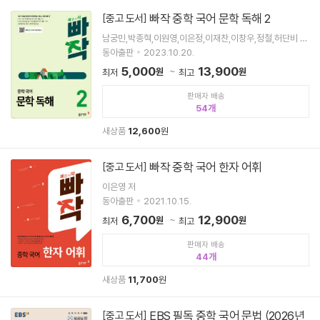
빠작 중학 국어 문학 독해 2
[중고 도서]
남궁민,박종혁,이원영,이은정,이재찬,이창우,정철,허단비 공
저
동아출판
2023.10.20.
5,000
13,900
원
원
최저
최고
판매자 배송
54
새상품
12,600
원
빠작 중학 국어 한자 어휘
[중고 도서]
이은영 저
동아출판
2021.10.15.
6,700
12,900
원
원
최저
최고
판매자 배송
44
새상품
11,700
원
EBS 필독 중학 국어 문법 (2026년
[중고 도서]