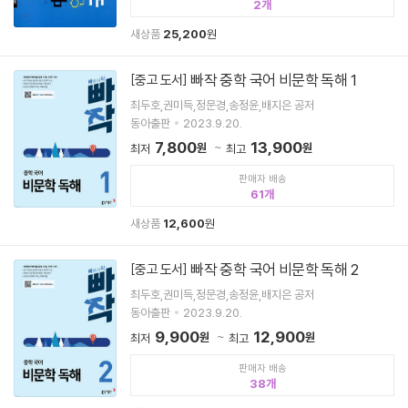
2
새상품
25,200
원
빠작 중학 국어 비문학 독해 1
[중고 도서]
최두호,권미득,정문경,송정윤,배지은 공저
동아출판
2023.9.20.
7,800
13,900
원
원
최저
최고
판매자 배송
61
새상품
12,600
원
빠작 중학 국어 비문학 독해 2
[중고 도서]
최두호,권미득,정문경,송정윤,배지은 공저
동아출판
2023.9.20.
9,900
12,900
원
원
최저
최고
판매자 배송
38