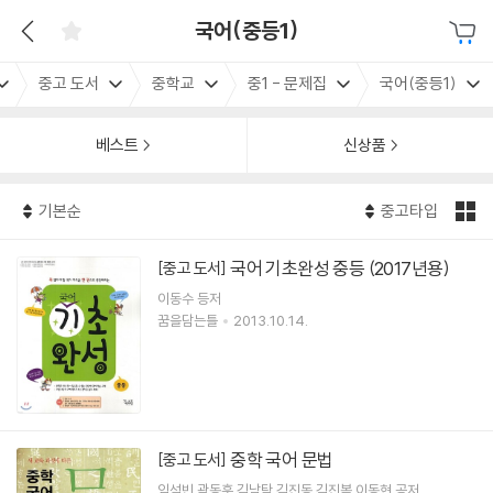
국어(중등1)
중고 도서
중학교
중1 - 문제집
국어(중등1)
베스트
신상품
기본순
중고타입
국어 기초완성 중등 (2017년용)
[중고 도서]
이동수 등저
꿈을담는틀
2013.10.14.
중학 국어 문법
[중고 도서]
임석빈,곽동훈,김남탁,김진동,김진복,이동현 공저