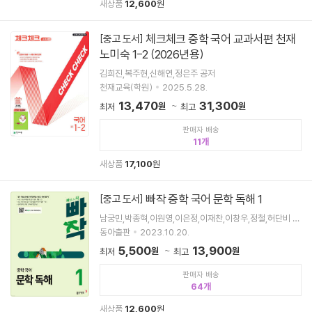
새상품
12,600
원
체크체크 중학 국어 교과서편 천재
[중고 도서]
노미숙 1-2 (2026년용)
김희진,복주현,신해연,정은주 공저
천재교육(학원)
2025.5.28.
13,470
31,300
원
원
최저
최고
판매자 배송
11
새상품
17,100
원
빠작 중학 국어 문학 독해 1
[중고 도서]
남궁민,박종혁,이원영,이은정,이재찬,이창우,정철,허단비 공
저
동아출판
2023.10.20.
5,500
13,900
원
원
최저
최고
판매자 배송
64
새상품
12,600
원