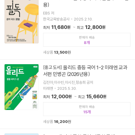
용)
EBS 저
한국교육방송공사
2025.2.10.
11,680
12,800
원
원
최저
최고
판매자 배송
8
새상품
13,500
원
올리드 중등 국어 1-2 미래엔 교과
[중고 도서]
서편 민병곤 (2026년용)
김진아,이수빈,이시진,정송희 공저
미래엔
2025.5.30.
12,000
15,660
원
원
최저
최고
판매자 배송
15
새상품
16,200
원