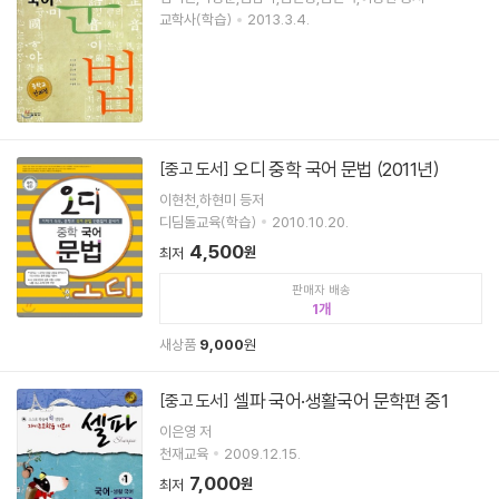
교학사(학습)
2013.3.4.
오디 중학 국어 문법 (2011년)
[중고 도서]
이현천,하현미 등저
디딤돌교육(학습)
2010.10.20.
4,500
원
최저
판매자 배송
1
새상품
9,000
원
셀파 국어·생활국어 문학편 중1
[중고 도서]
이은영 저
천재교육
2009.12.15.
7,000
원
최저