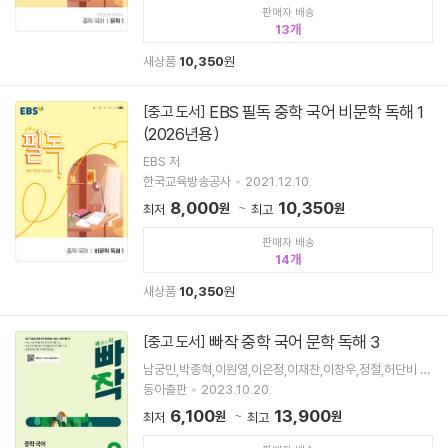
판매자 배송
13
새상품
10,350
원
EBS 필독 중학 국어 비문학 독해 1
[중고 도서]
(2026년용)
EBS 저
한국교육방송공사
2021.12.10.
8,000
10,350
원
원
최저
최고
판매자 배송
14
새상품
10,350
원
빠작 중학 국어 문학 독해 3
[중고 도서]
남궁민,박종혁,이원영,이은정,이재찬,이창우,정철,허단비 공
저
동아출판
2023.10.20.
6,100
13,900
원
원
최저
최고