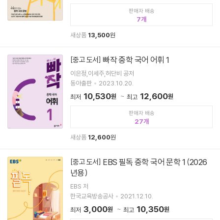
판매자 배송
7
새상품
13,500
원
빠작 중학 국어 어휘 1
[중고 도서]
이은정,이세주,허단비 공저
동아출판
2023.10.20.
10,530
12,600
원
원
최저
최고
판매자 배송
27
새상품
12,600
원
EBS 필독 중학 국어 문학 1 (2026
[중고 도서]
년용)
EBS 저
한국교육방송공사
2021.12.10.
3,000
10,350
원
원
최저
최고