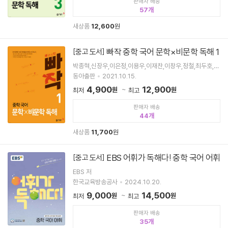
판매자 배송
57
새상품
12,600
원
빠작 중학 국어 문학×비문학 독해 1
[중고 도서]
박종혁,신장우,이은정,이용우,이재찬,이창우,정철,최두호,최
수경,허단비 공저
동아출판
2021.10.15.
4,900
12,900
원
원
최저
최고
판매자 배송
44
새상품
11,700
원
EBS 어휘가 독해다! 중학 국어 어휘
[중고 도서]
EBS 저
한국교육방송공사
2024.10.20.
9,000
14,500
원
원
최저
최고
판매자 배송
35