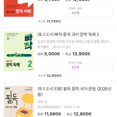
판매자 배송
43
새상품
11,700
원
빠작 중학 국어 문학 독해 2
[중고 도서]
남궁민,박종혁,이원영,이은정,이재찬,이창우,정철,허단비 공
저
동아출판
2023.10.20.
5,000
13,900
원
원
최저
최고
판매자 배송
52
새상품
12,600
원
EBS 필독 중학 국어 문법 (2026년
[중고 도서]
용)
EBS 저
한국교육방송공사
2025.2.10.
11,680
12,800
원
원
최저
최고