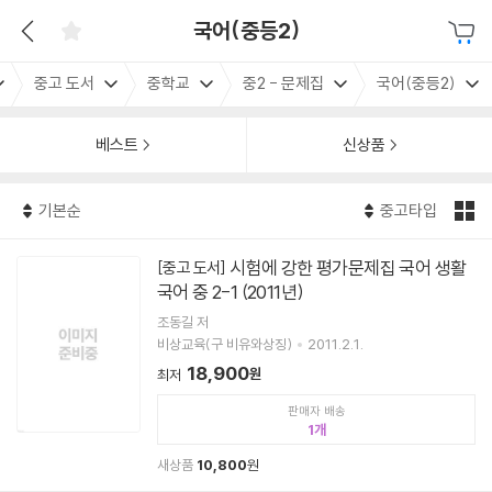
국어(중등2)
중고 도서
중학교
중2 - 문제집
국어(중등2)
베스트
신상품
기본순
중고타입
시험에 강한 평가문제집 국어 생활
[중고 도서]
국어 중 2-1 (2011년)
조동길 저
비상교육(구 비유와상징)
2011.2.1.
18,900
원
최저
판매자 배송
1
새상품
10,800
원