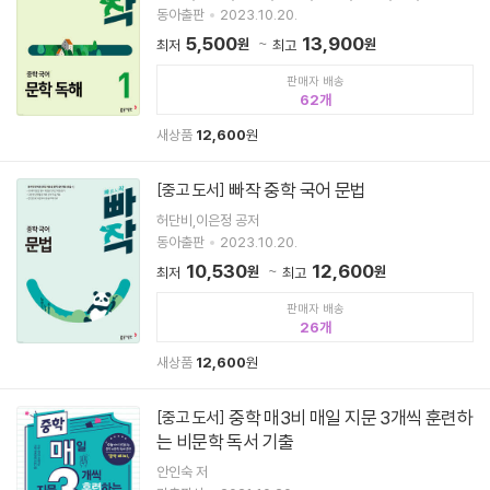
저
동아출판
2023.10.20.
5,500
13,900
원
원
최저
최고
판매자 배송
62
새상품
12,600
원
빠작 중학 국어 문법
[중고 도서]
허단비,이은정 공저
동아출판
2023.10.20.
10,530
12,600
원
원
최저
최고
판매자 배송
26
새상품
12,600
원
중학 매3비 매일 지문 3개씩 훈련하
[중고 도서]
는 비문학 독서 기출
안인숙 저