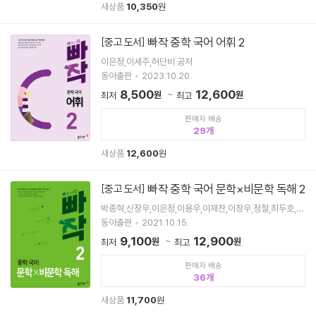
새상품
10,350
원
빠작 중학 국어 어휘 2
[중고 도서]
이은정,이세주,허단비 공저
동아출판
2023.10.20.
8,500
12,600
원
원
최저
최고
판매자 배송
29
새상품
12,600
원
빠작 중학 국어 문학×비문학 독해 2
[중고 도서]
박종혁,신장우,이은정,이용우,이재찬,이창우,정철,최두호,최
수경,허단비 공저
동아출판
2021.10.15.
9,100
12,900
원
원
최저
최고
판매자 배송
36
새상품
11,700
원