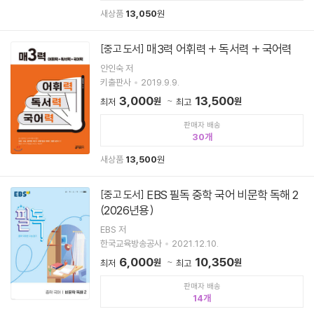
새상품
13,050
원
매3력 어휘력 + 독서력 + 국어력
[중고 도서]
안인숙 저
키출판사
2019.9.9.
3,000
13,500
원
원
최저
최고
판매자 배송
30
새상품
13,500
원
EBS 필독 중학 국어 비문학 독해 2
[중고 도서]
(2026년용)
EBS 저
한국교육방송공사
2021.12.10.
6,000
10,350
원
원
최저
최고
판매자 배송
14