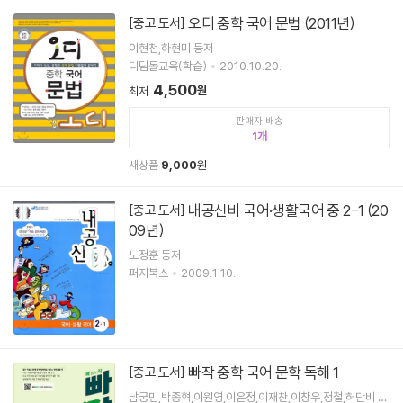
오디 중학 국어 문법 (2011년)
[중고 도서]
이현천,하현미 등저
디딤돌교육(학습)
2010.10.20.
4,500
원
최저
판매자 배송
1
새상품
9,000
원
내공신비 국어·생활국어 중 2-1 (20
[중고 도서]
09년)
노정훈 등저
퍼지북스
2009.1.10.
빠작 중학 국어 문학 독해 1
[중고 도서]
남궁민,박종혁,이원영,이은정,이재찬,이창우,정철,허단비 공