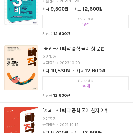
키출판사
2021.10.20.
9,500
12,600
원
원
최저
최고
판매자 배송
18
새상품
12,600
원
빠작 중학 국어 첫 문법
[중고 도서]
이은정 저
동아출판
2023.10.20.
10,530
12,600
원
원
최저
최고
판매자 배송
30
새상품
12,600
원
빠작 중학 국어 한자 어휘
[중고 도서]
이은영 저
동아출판
2021.10.15.
6,700
12,900
원
원
최저
최고